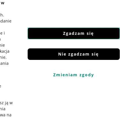
e w
ch
.
adanie
e i
Zgadzam się
h
nie
ikacja
Nie zgadzam się
nie
.
iania
Zmieniam zgody
e
sz ją w
nia
ywa na