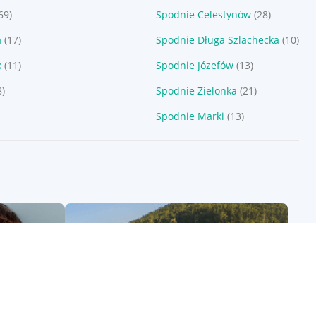
69)
Spodnie Celestynów
(28)
a
(17)
Spodnie Długa Szlachecka
(10)
k
(11)
Spodnie Józefów
(13)
8)
Spodnie Zielonka
(21)
Spodnie Marki
(13)