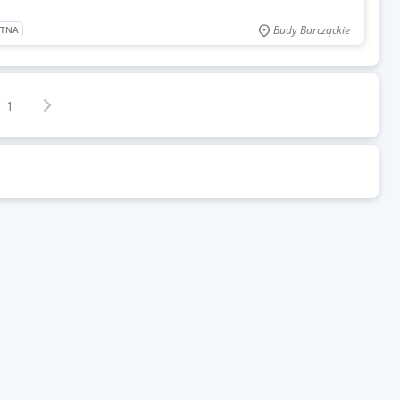
Budy Barcząckie
ATNA
Następna strona
z
1