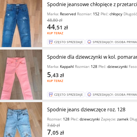
Spodnie jeansowe chłopięce z przetarc
Marka:
Reserved
Rozmiar:
152
Płeć:
chłopcy
Długoś
48
,80 zł
44
,51
zł
KUP TERAZ
CZĘSTO SPRZEDAJE
SPRZEDAJĄCY: OSOBA PRYW
Spodnie dla dziewczynki w kol. pomar
Marka:
Kappahl
Rozmiar:
128
Płeć:
dziewczynki
Faso
5
,43
zł
KUP TERAZ
CZĘSTO SPRZEDAJE
SPRZEDAJĄCY: OSOBA PRYW
Spodnie jeans dziewczęce roz. 128
Rozmiar:
128
Płeć:
dziewczynki
Zapięcie:
zamek
Dłu
7
,60 zł
7
,05
zł