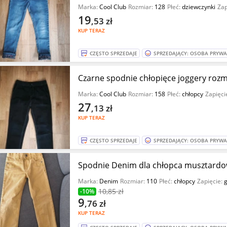
Marka:
Cool Club
Rozmiar:
128
Płeć:
dziewczynki
Zap
19
,53
zł
KUP TERAZ
CZĘSTO SPRZEDAJE
SPRZEDAJĄCY: OSOBA PRYW
Czarne spodnie chłopięce joggery rozm
Marka:
Cool Club
Rozmiar:
158
Płeć:
chłopcy
Zapięci
27
,13
zł
KUP TERAZ
CZĘSTO SPRZEDAJE
SPRZEDAJĄCY: OSOBA PRYW
Spodnie Denim dla chłopca musztardow
Marka:
Denim
Rozmiar:
110
Płeć:
chłopcy
Zapięcie:
g
10
,85 zł
-10%
9
,76
zł
KUP TERAZ