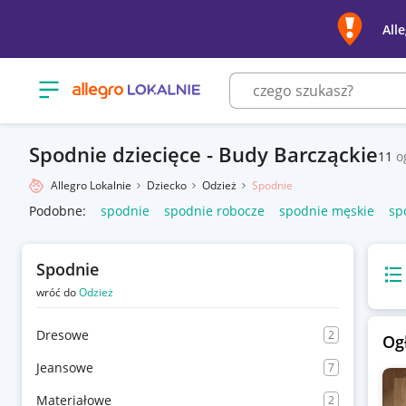
All
Otwórz menu z kategoriami
Spodnie dziecięce - Budy Barcząckie
11
o
Allegro Lokalnie
Dziecko
Odzież
Spodnie
Podobne:
spodnie
spodnie robocze
spodnie męskie
sp
Spodnie
Wido
wróć do
Odzież
Dresowe
2
Og
Jeansowe
7
Materiałowe
2