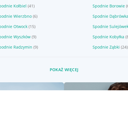
podnie Kołbiel
(41)
Spodnie Borowie
(
podnie Wierzbno
(6)
Spodnie Dąbrówk
podnie Otwock
(15)
Spodnie Sulejówe
podnie Wyszków
(9)
Spodnie Kobyłka
(
podnie Radzymin
(9)
Spodnie Ząbki
(24)
POKAŻ WIĘCEJ