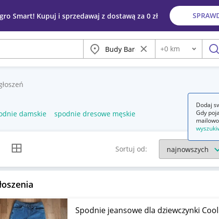
SPRAW
egro Smart! Kupuj i sprzedawaj z dostawą za 0 zł
Miasto
Wyczyść frazę
+
0
km
Odległość
szu
głoszeń
Dodaj sw
Gdy poja
odnie damskie
spodnie dresowe męskie
mailowo
wyszuki
k listy
Widok siatki
Sortuj od:
łoszenia
Spodnie jeansowe dla dziewczynki Cool