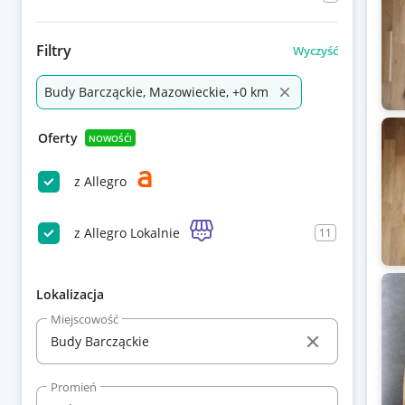
Filtry
Wyczyść
Budy Barcząckie, Mazowieckie, +0 km
Oferty
NOWOŚĆ!
z Allegro
z Allegro Lokalnie
11
Lokalizacja
Miejscowość
Promień