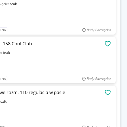
ięcie:
brak
Budy Barcząckie
ATNA
. 158 Cool Club
OBSERWU
e:
brak
Budy Barcząckie
ATNA
e rozm. 110 regulacja w pasie
OBSERWU
uziki