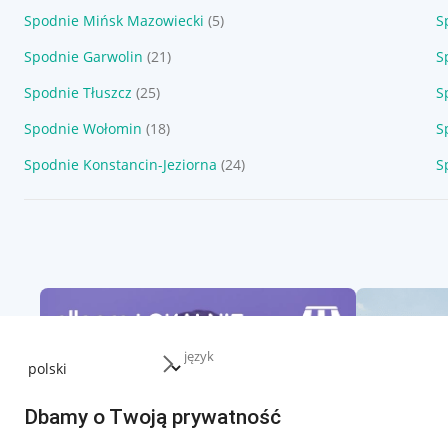
Spodnie Mińsk Mazowiecki
(5)
S
Spodnie Garwolin
(21)
S
Spodnie Tłuszcz
(25)
S
Spodnie Wołomin
(18)
S
Spodnie Konstancin-Jeziorna
(24)
S
język
Dbamy o Twoją prywatność