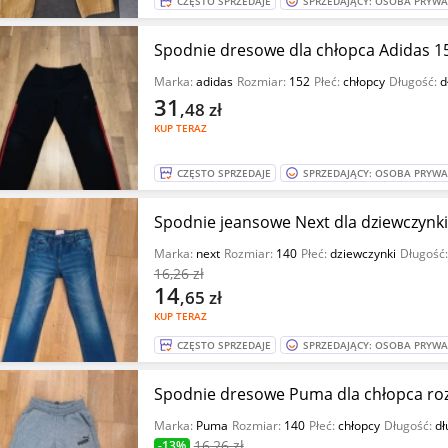
CZĘSTO SPRZEDAJE
SPRZEDAJĄCY: OSOBA PRYW
Spodnie dresowe dla chłopca Adidas 1
Marka:
adidas
Rozmiar:
152
Płeć:
chłopcy
Długość:
d
31
,48
zł
KUP TERAZ
CZĘSTO SPRZEDAJE
SPRZEDAJĄCY: OSOBA PRYW
Spodnie jeansowe Next dla dziewczynki
Marka:
next
Rozmiar:
140
Płeć:
dziewczynki
Długość
16
,26 zł
14
,65
zł
KUP TERAZ
CZĘSTO SPRZEDAJE
SPRZEDAJĄCY: OSOBA PRYW
Spodnie dresowe Puma dla chłopca roz
Marka:
Puma
Rozmiar:
140
Płeć:
chłopcy
Długość:
dł
16
,26 zł
-13%