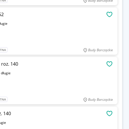
Budy Barcząckie
ATNA
52
OBSERWU
ługie
Budy Barcząckie
ATNA
 roz. 140
OBSERWU
:
długie
Budy Barcząckie
ATNA
. 140
OBSERWU
ugie