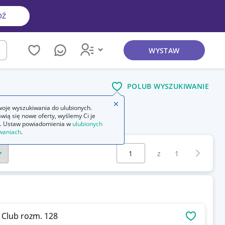
DŹ
WYSTAW
kaj
POLUB WYSZUKIWANIE
Zamknij wskazówkę
oje wyszukiwania do ulubionych.
wią się nowe oferty, wyślemy Ci je
. Ustaw powiadomienia w
ulubionych
waniach
.
Wybierz stronę:
Następna 
z
1
 Club rozm. 128
OBSERWU