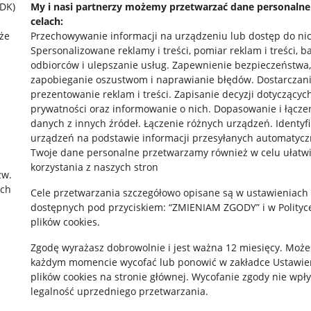
SDK)
My i nasi partnerzy możemy przetwarzać dane personaln
celach:
że
Przechowywanie informacji na urządzeniu lub dostęp do ni
Spersonalizowane reklamy i treści, pomiar reklam i treści, b
odbiorców i ulepszanie usług
.
Zapewnienie bezpieczeństwa,
zapobieganie oszustwom i naprawianie błędów
.
Dostarczani
prezentowanie reklam i treści
.
Zapisanie decyzji dotyczącyc
prywatności oraz informowanie o nich
.
Dopasowanie i łącze
danych z innych źródeł
.
Łączenie różnych urządzeń
.
Identyf
rawne
Pobierz aplikację
urządzeń na podstawie informacji przesyłanych automatycz
Twoje dane personalne przetwarzamy również w celu ułatw
korzystania z naszych stron
zw.
ach
 "cookies"
Cele przetwarzania szczegółowo opisane są w ustawieniach
dostępnych pod przyciskiem: “ZMIENIAM ZGODY” i w Polityc
ów "cookies"
plików cookies.
okalizacji
Zgodę wyrażasz dobrowolnie i jest ważna 12 miesięcy. Może
każdym momencie wycofać lub ponowić w zakładce
Ustawie
 Aktu o Usługach Cyfrowych
plików cookies
na stronie głównej. Wycofanie zgody nie wpł
legalność uprzedniego przetwarzania.