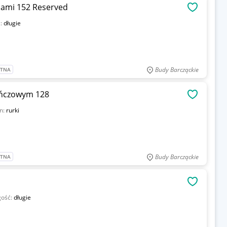
iami 152 Reserved
OBSERWU
ć:
długie
Budy Barcząckie
ATNA
ańczowym 128
OBSERWU
n:
rurki
Budy Barcząckie
ATNA
OBSERWU
gość:
długie