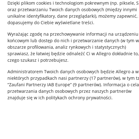
Dzięki plikom cookies i technologiom pokrewnym
(np. piksele, 
oraz przetwarzaniu Twoich danych osobowych
(między innymi
unikalne identyfikatory, dane przeglądarki)
, możemy zapewnić, 
dopasujemy do Ciebie wyświetlane treści.
Wyrażając zgodę na przechowywanie informacji na urządzeniu
końcowym lub dostęp do nich i przetwarzanie danych (w tym w
obszarze profilowania, analiz rynkowych i statystycznych)
sprawiasz, że łatwiej będzie odnaleźć Ci w Allegro dokładnie to,
czego szukasz i potrzebujesz.
Przydatne informacje
Informacje p
Administratorem Twoich danych osobowych będzie Allegro a w
Jak to działa
Regulamin
niektórych przypadkach nasi partnerzy (
17
partnerów
), w tym t
“Zaufani Partnerzy IAB Europe” (
9
partnerów
). Informacja o cel
Napisz do nas
Polityka plików
przetwarzania danych osobowych przez naszych partnerów
Allegro Gadane dla sprzedających
Ustawienia plik
znajduje się w ich politykach ochrony prywatności.
Allegro Gadane dla kupujących
Udostępnianie l
Mapa miejscowości
Informacje dla