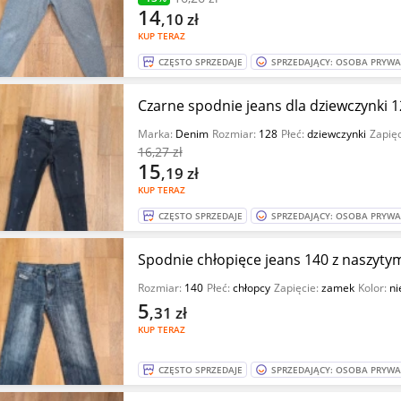
14
,10
zł
KUP TERAZ
CZĘSTO SPRZEDAJE
SPRZEDAJĄCY: OSOBA PRYW
Czarne spodnie jeans dla dziewczynki 
Marka:
Denim
Rozmiar:
128
Płeć:
dziewczynki
Zapię
16
,27 zł
15
,19
zł
KUP TERAZ
CZĘSTO SPRZEDAJE
SPRZEDAJĄCY: OSOBA PRYW
Spodnie chłopięce jeans 140 z naszyty
Rozmiar:
140
Płeć:
chłopcy
Zapięcie:
zamek
Kolor:
ni
5
,31
zł
KUP TERAZ
CZĘSTO SPRZEDAJE
SPRZEDAJĄCY: OSOBA PRYW