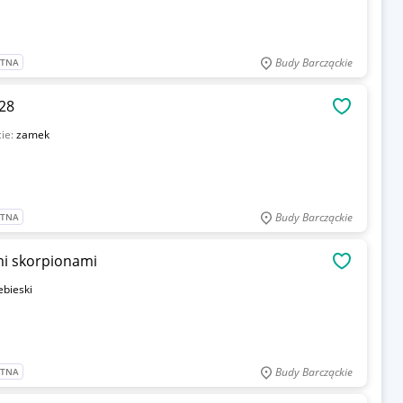
Budy Barcząckie
ATNA
128
OBSERWU
cie:
zamek
Budy Barcząckie
ATNA
mi skorpionami
OBSERWU
ebieski
Budy Barcząckie
ATNA