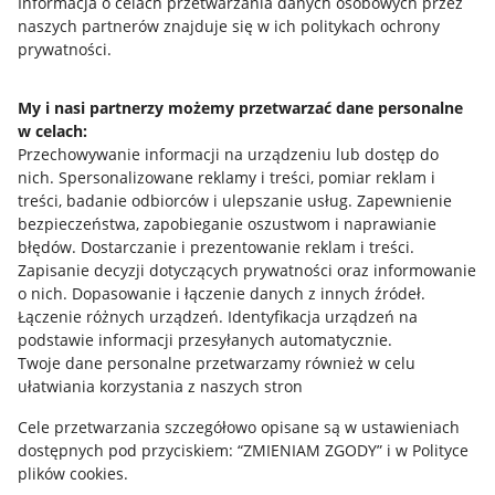
Przydatne informacje
Informacja o celach przetwarzania danych osobowych przez
naszych partnerów znajduje się w ich politykach ochrony
prywatności.
Jak to działa
Napisz do nas
My i nasi partnerzy możemy przetwarzać dane personalne
w celach:
Allegro Gadane dla sprzedających
Przechowywanie informacji na urządzeniu lub dostęp do
Allegro Gadane dla kupujących
nich
.
Spersonalizowane reklamy i treści, pomiar reklam i
treści, badanie odbiorców i ulepszanie usług
.
Zapewnienie
Mapa miejscowości
bezpieczeństwa, zapobieganie oszustwom i naprawianie
błędów
.
Dostarczanie i prezentowanie reklam i treści
.
Informacje prawne
Zapisanie decyzji dotyczących prywatności oraz informowanie
o nich
.
Dopasowanie i łączenie danych z innych źródeł
.
Regulamin
Łączenie różnych urządzeń
.
Identyfikacja urządzeń na
podstawie informacji przesyłanych automatycznie
.
Polityka plików "cookies"
Twoje dane personalne przetwarzamy również w celu
ułatwiania korzystania z naszych stron
Ustawienia plików "cookies"
Cele przetwarzania szczegółowo opisane są w ustawieniach
Udostępnianie lokalizacji
dostępnych pod przyciskiem: “ZMIENIAM ZGODY” i w Polityce
Informacje dla Aktu o Usługach Cyfrowych
plików cookies.