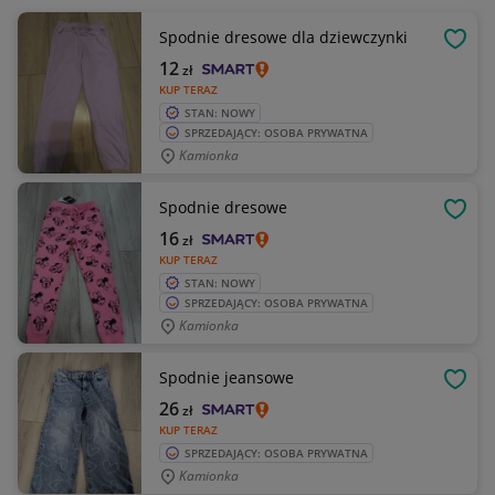
Spodnie dresowe dla dziewczynki
OBSE
12
zł
KUP TERAZ
STAN: NOWY
SPRZEDAJĄCY: OSOBA PRYWATNA
Kamionka
Spodnie dresowe
OBSE
16
zł
KUP TERAZ
STAN: NOWY
SPRZEDAJĄCY: OSOBA PRYWATNA
Kamionka
Spodnie jeansowe
OBSE
26
zł
KUP TERAZ
SPRZEDAJĄCY: OSOBA PRYWATNA
Kamionka