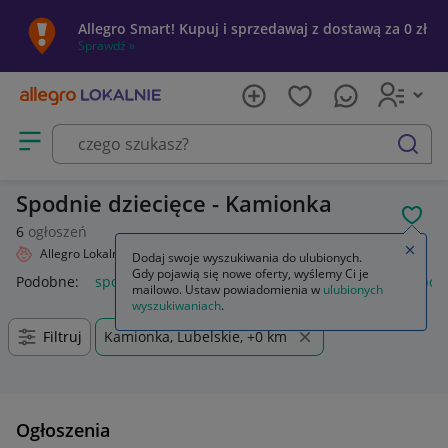
Allegro Smart! Kupuj i sprzedawaj z dostawą za 0 zł
Sprawdź »
Otwórz menu z kategoriami
szukaj
Spodnie dziecięce - Kamionka
POL
6
ogłoszeń
Zamkn
Allegro Lokalnie
Dziecko
Odzież
Spodnie
Dodaj swoje wyszukiwania do ulubionych.
Gdy pojawią się nowe oferty, wyślemy Ci je
Podobne:
spodnie
spodnie robocze
spodnie męskie
spod
mailowo. Ustaw powiadomienia w
ulubionych
wyszukiwaniach
.
Filtruj
Kamionka, Lubelskie, +0 km
Ogłoszenia