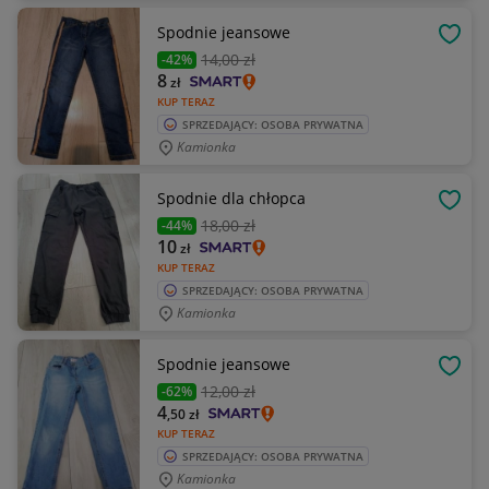
Spodnie jeansowe
OBSE
14
,00 zł
-42%
8
zł
KUP TERAZ
SPRZEDAJĄCY: OSOBA PRYWATNA
Kamionka
Spodnie dla chłopca
OBSE
18
,00 zł
-44%
10
zł
KUP TERAZ
SPRZEDAJĄCY: OSOBA PRYWATNA
Kamionka
Spodnie jeansowe
OBSE
12
,00 zł
-62%
4
,50
zł
KUP TERAZ
SPRZEDAJĄCY: OSOBA PRYWATNA
Kamionka