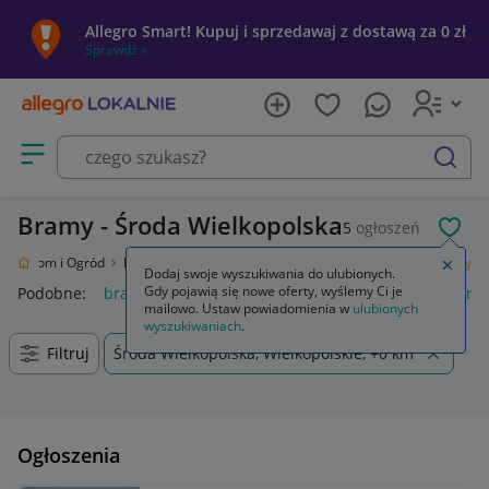
Allegro Smart! Kupuj i sprzedawaj z dostawą za 0 zł
Sprawdź »
Otwórz menu z kategoriami
szukaj
Bramy - Środa Wielkopolska
5
ogłoszeń
POL
ie
Dom i Ogród
Budownictwo i Akcesoria
Ogrodzenia i bramy
Bramy
Zamkn
Dodaj swoje wyszukiwania do ulubionych.
Gdy pojawią się nowe oferty, wyślemy Ci je
Podobne:
bramy
napęd bramy dwuskrzydłowej
napęd bra
mailowo. Ustaw powiadomienia w
ulubionych
wyszukiwaniach
.
Filtruj
Środa Wielkopolska, Wielkopolskie, +0 km
Ogłoszenia