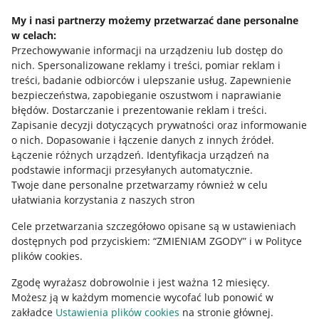
Napisz do nas
My i nasi partnerzy możemy przetwarzać dane personalne
w celach:
Allegro Gadane dla sprzedających
Przechowywanie informacji na urządzeniu lub dostęp do
Allegro Gadane dla kupujących
nich
.
Spersonalizowane reklamy i treści, pomiar reklam i
treści, badanie odbiorców i ulepszanie usług
.
Zapewnienie
Mapa miejscowości
bezpieczeństwa, zapobieganie oszustwom i naprawianie
błędów
.
Dostarczanie i prezentowanie reklam i treści
.
Informacje prawne
Zapisanie decyzji dotyczących prywatności oraz informowanie
o nich
.
Dopasowanie i łączenie danych z innych źródeł
.
Regulamin
Łączenie różnych urządzeń
.
Identyfikacja urządzeń na
podstawie informacji przesyłanych automatycznie
.
Polityka plików "cookies"
Twoje dane personalne przetwarzamy również w celu
ułatwiania korzystania z naszych stron
Ustawienia plików "cookies"
Cele przetwarzania szczegółowo opisane są w ustawieniach
Udostępnianie lokalizacji
dostępnych pod przyciskiem: “ZMIENIAM ZGODY” i w Polityce
Informacje dla Aktu o Usługach Cyfrowych
plików cookies.
Zgodę wyrażasz dobrowolnie i jest ważna 12 miesięcy.
Pobierz aplikację
Możesz ją w każdym momencie wycofać lub ponowić w
zakładce
Ustawienia plików cookies
na stronie głównej.