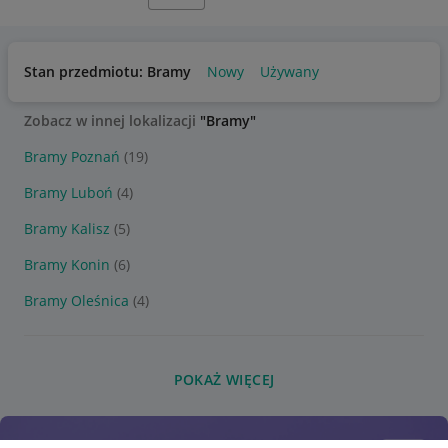
Stan przedmiotu: Bramy
Nowy
Używany
Zobacz w innej lokalizacji
"Bramy"
Bramy Poznań
(19)
Bramy Luboń
(4)
Bramy Kalisz
(5)
Bramy Konin
(6)
Bramy Oleśnica
(4)
POKAŻ WIĘCEJ