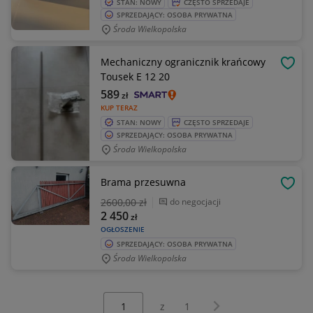
STAN: NOWY
CZĘSTO SPRZEDAJE
SPRZEDAJĄCY: OSOBA PRYWATNA
Środa Wielkopolska
Mechaniczny ogranicznik krańcowy
OBSE
Tousek E 12 20
589
zł
KUP TERAZ
STAN: NOWY
CZĘSTO SPRZEDAJE
SPRZEDAJĄCY: OSOBA PRYWATNA
Środa Wielkopolska
Brama przesuwna
OBSE
2600
,00 zł
do negocjacji
2 450
zł
OGŁOSZENIE
SPRZEDAJĄCY: OSOBA PRYWATNA
Środa Wielkopolska
Wybierz stronę:
Następna strona
z
1