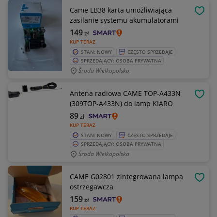
Came LB38 karta umożliwiająca
OBSE
zasilanie systemu akumulatorami
149
zł
KUP TERAZ
STAN: NOWY
CZĘSTO SPRZEDAJE
SPRZEDAJĄCY: OSOBA PRYWATNA
Środa Wielkopolska
Antena radiowa CAME TOP-A433N
OBSE
(309TOP-A433N) do lamp KIARO
89
zł
KUP TERAZ
STAN: NOWY
CZĘSTO SPRZEDAJE
SPRZEDAJĄCY: OSOBA PRYWATNA
Środa Wielkopolska
CAME G02801 zintegrowana lampa
OBSE
ostrzegawcza
159
zł
KUP TERAZ