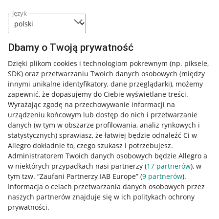
język
Dbamy o Twoją prywatność
Dzięki plikom cookies i technologiom pokrewnym
(np. piksele,
SDK)
oraz przetwarzaniu Twoich danych osobowych
(między
innymi unikalne identyfikatory, dane przeglądarki)
, możemy
zapewnić, że dopasujemy do Ciebie wyświetlane treści.
Wyrażając zgodę na przechowywanie informacji na
urządzeniu końcowym lub dostęp do nich i przetwarzanie
danych (w tym w obszarze profilowania, analiz rynkowych i
statystycznych) sprawiasz, że łatwiej będzie odnaleźć Ci w
Allegro dokładnie to, czego szukasz i potrzebujesz.
Administratorem Twoich danych osobowych będzie Allegro a
w niektórych przypadkach nasi partnerzy (
17
partnerów
), w
Nawigacja
tym tzw. “Zaufani Partnerzy IAB Europe” (
9
partnerów
).
Przydatne informacje
Informacja o celach przetwarzania danych osobowych przez
naszych partnerów znajduje się w ich politykach ochrony
prywatności.
Jak to działa