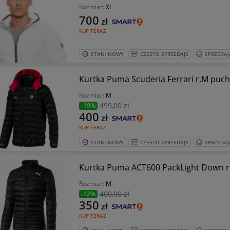
Rozmiar:
XL
700
zł
KUP TERAZ
STAN: NOWY
CZĘSTO SPRZEDAJE
SPRZEDAJ
Kurtka Puma Scuderia Ferrari r.M puc
Rozmiar:
M
499
,00 zł
-19%
400
zł
KUP TERAZ
STAN: NOWY
CZĘSTO SPRZEDAJE
SPRZEDAJ
Kurtka Puma ACT600 PackLight Down 
Rozmiar:
M
400
,00 zł
-12%
350
zł
KUP TERAZ