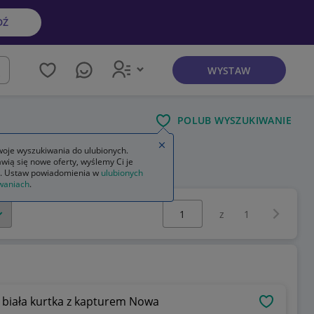
DŹ
WYSTAW
kaj
POLUB WYSZUKIWANIE
Zamknij wskazówkę
oje wyszukiwania do ulubionych.
wią się nowe oferty, wyślemy Ci je
. Ustaw powiadomienia w
ulubionych
waniach
.
Wybierz stronę:
Następna 
z
1
ani XL EA7 8NPB14 męska biała kurtka z kapturem Nowa
OBSERWU