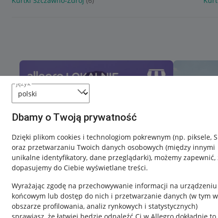
Kurtki Szczawno-Zdrój
(6)
Kurt
język
Dbamy o Twoją prywatność
Dzięki plikom cookies i technologiom pokrewnym
(np. piksele, 
oraz przetwarzaniu Twoich danych osobowych
(między innymi
unikalne identyfikatory, dane przeglądarki)
, możemy zapewnić, 
dopasujemy do Ciebie wyświetlane treści.
Wyrażając zgodę na przechowywanie informacji na urządzeniu
końcowym lub dostęp do nich i przetwarzanie danych (w tym w
obszarze profilowania, analiz rynkowych i statystycznych)
sprawiasz, że łatwiej będzie odnaleźć Ci w Allegro dokładnie to,