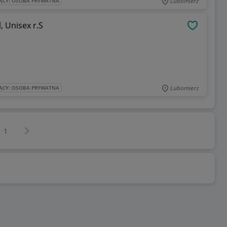
Lubomierz
ĄCY: OSOBA PRYWATNA
, Unisex r.S
OBSERWU
Lubomierz
ĄCY: OSOBA PRYWATNA
Następna strona
z
1