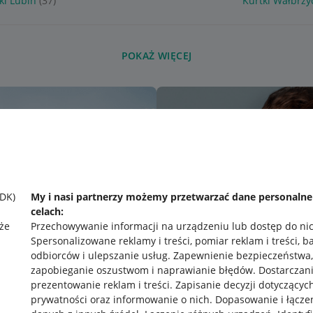
ki Lubin
(37)
Kurtki Wałbrzy
POKAŻ WIĘCEJ
SDK)
My i nasi partnerzy możemy przetwarzać dane personaln
celach:
że
Przechowywanie informacji na urządzeniu lub dostęp do ni
Spersonalizowane reklamy i treści, pomiar reklam i treści, b
odbiorców i ulepszanie usług
.
Zapewnienie bezpieczeństwa,
zapobieganie oszustwom i naprawianie błędów
.
Dostarczani
prezentowanie reklam i treści
.
Zapisanie decyzji dotyczącyc
prywatności oraz informowanie o nich
.
Dopasowanie i łącze