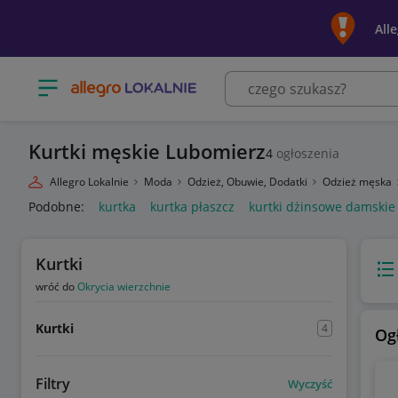
All
Otwórz menu z kategoriami
Kurtki męskie Lubomierz
4
ogłoszenia
Allegro Lokalnie
Moda
Odzież, Obuwie, Dodatki
Odzież męska
Podobne:
kurtka
kurtka płaszcz
kurtki dżinsowe damskie
Kurtki
Wido
wróć do
Okrycia wierzchnie
Kurtki
4
Og
Filtry
Wyczyść