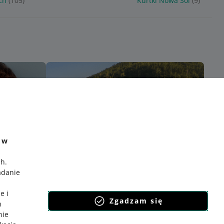
ch
(105)
Kurtki Nowa Sól
(9)
e w
ch
.
adanie
e i
Zgadzam się
h
nie