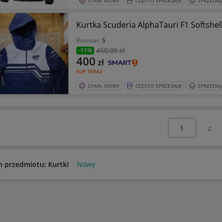
STAN: NOWY
CZĘSTO SPRZEDAJE
SPRZEDAJ
Kurtka Scuderia AlphaTauri F1 Softshell
Rozmiar:
S
450
,00 zł
-11%
400
zł
KUP TERAZ
STAN: NOWY
CZĘSTO SPRZEDAJE
SPRZEDAJ
Wybierz stronę:
n przedmiotu: Kurtki
Nowy