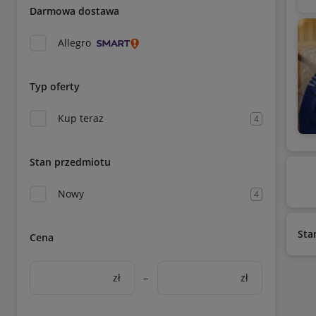
Darmowa dostawa
Allegro
Typ oferty
Kup teraz
4
Stan przedmiotu
Nowy
4
Sta
Cena
zł
–
zł