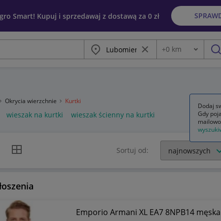
SPRAW
egro Smart! Kupuj i sprzedawaj z dostawą za 0 zł
Miasto
Wyczyść frazę
+
0
km
Odległość
szu
Okrycia wierzchnie
Kurtki
Dodaj sw
Gdy poja
wieszak na kurtki
wieszak ścienny na kurtki
mailowo
wyszuki
k listy
Widok siatki
Sortuj od:
łoszenia
Emporio Arm