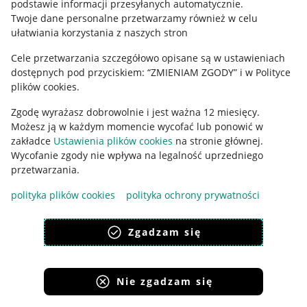
podstawie informacji przesyłanych automatycznie
.
Polityka plików "cookies"
Twoje dane personalne przetwarzamy również w celu
ułatwiania korzystania z naszych stron
Ustawienia plików "cookies"
Cele przetwarzania szczegółowo opisane są w ustawieniach
Udostępnianie lokalizacji
dostępnych pod przyciskiem: “ZMIENIAM ZGODY” i w Polityce
Informacje dla Aktu o Usługach Cyfrowych
plików cookies.
Zgodę wyrażasz dobrowolnie i jest ważna 12 miesięcy.
Pobierz aplikację
Możesz ją w każdym momencie wycofać lub ponowić w
zakładce
Ustawienia plików cookies
na stronie głównej.
Wycofanie zgody nie wpływa na legalność uprzedniego
przetwarzania.
polityka plików cookies
polityka ochrony prywatności
Zgadzam się
Nie zgadzam się
Korzystanie z serwisu oznacza akceptację
regulaminu
.