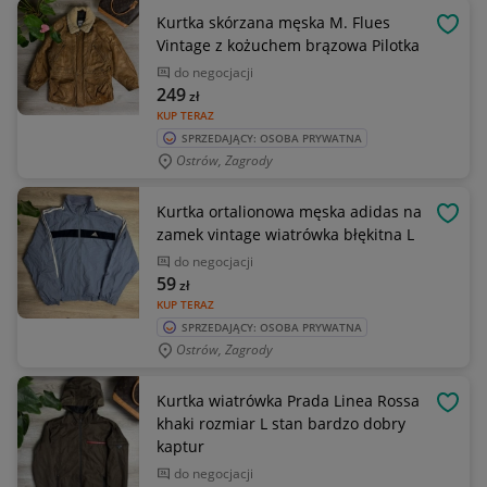
Kurtka skórzana męska M. Flues
OBSE
Vintage z kożuchem brązowa Pilotka
do negocjacji
249
zł
KUP TERAZ
SPRZEDAJĄCY: OSOBA PRYWATNA
Ostrów, Zagrody
Kurtka ortalionowa męska adidas na
OBSE
zamek vintage wiatrówka błękitna L
do negocjacji
59
zł
KUP TERAZ
SPRZEDAJĄCY: OSOBA PRYWATNA
Ostrów, Zagrody
Kurtka wiatrówka Prada Linea Rossa
OBSE
khaki rozmiar L stan bardzo dobry
kaptur
do negocjacji