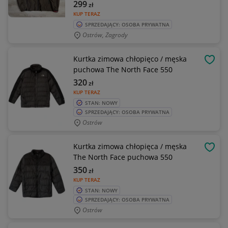
299
zł
KUP TERAZ
SPRZEDAJĄCY: OSOBA PRYWATNA
Ostrów, Zagrody
Kurtka zimowa chłopięco / męska
OBSE
puchowa The North Face 550
320
zł
KUP TERAZ
STAN: NOWY
SPRZEDAJĄCY: OSOBA PRYWATNA
Ostrów
Kurtka zimowa chłopięca / męska
OBSE
The North Face puchowa 550
350
zł
KUP TERAZ
STAN: NOWY
SPRZEDAJĄCY: OSOBA PRYWATNA
Ostrów