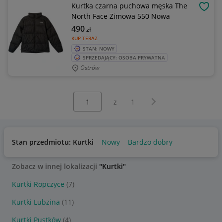
Kurtka czarna puchowa męska The
OBSE
North Face Zimowa 550 Nowa
490
zł
KUP TERAZ
STAN: NOWY
SPRZEDAJĄCY: OSOBA PRYWATNA
Ostrów
Wybierz stronę:
Następna strona
z
1
Stan przedmiotu: Kurtki
Nowy
Bardzo dobry
Zobacz w innej lokalizacji
"Kurtki"
Kurtki Ropczyce
(7)
Kurtki Lubzina
(11)
Kurtki Pustków
(4)