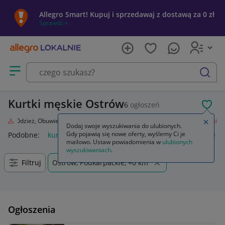
Allegro Smart! Kupuj i sprzedawaj z dostawą za 0 zł
Sprawdź »
Otwórz menu z kategoriami
szukaj
Kurtki męskie Ostrów
6
ogłoszeń
POL
da
Odzież, Obuwie, Dodatki
Odzież męska
Okrycia wierzchnie
Kurtki
Zamkn
Dodaj swoje wyszukiwania do ulubionych.
Gdy pojawią się nowe oferty, wyślemy Ci je
Podobne:
kurtka
kurtka płaszcz
kurtki dżinsowe damskie
mailowo. Ustaw powiadomienia w
ulubionych
wyszukiwaniach
.
Filtruj
Ostrów, Podkarpackie, +0 km
Ogłoszenia