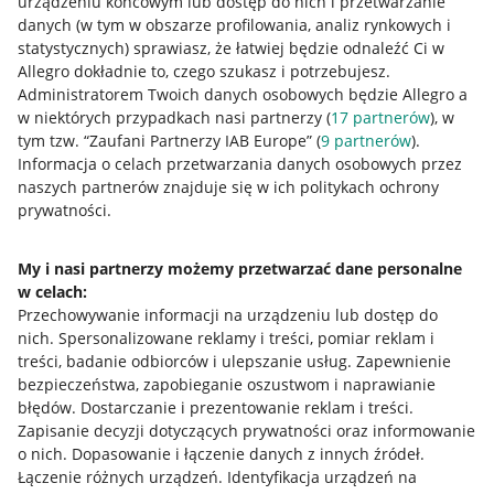
urządzeniu końcowym lub dostęp do nich i przetwarzanie
danych (w tym w obszarze profilowania, analiz rynkowych i
statystycznych) sprawiasz, że łatwiej będzie odnaleźć Ci w
Allegro dokładnie to, czego szukasz i potrzebujesz.
Administratorem Twoich danych osobowych będzie Allegro a
w niektórych przypadkach nasi partnerzy (
17
partnerów
), w
tym tzw. “Zaufani Partnerzy IAB Europe” (
9
partnerów
).
Przydatne informacje
Informacja o celach przetwarzania danych osobowych przez
naszych partnerów znajduje się w ich politykach ochrony
prywatności.
Jak to działa
Napisz do nas
My i nasi partnerzy możemy przetwarzać dane personalne
w celach:
Allegro Gadane dla sprzedających
Przechowywanie informacji na urządzeniu lub dostęp do
Allegro Gadane dla kupujących
nich
.
Spersonalizowane reklamy i treści, pomiar reklam i
treści, badanie odbiorców i ulepszanie usług
.
Zapewnienie
Mapa miejscowości
bezpieczeństwa, zapobieganie oszustwom i naprawianie
błędów
.
Dostarczanie i prezentowanie reklam i treści
.
Informacje prawne
Zapisanie decyzji dotyczących prywatności oraz informowanie
o nich
.
Dopasowanie i łączenie danych z innych źródeł
.
Regulamin
Łączenie różnych urządzeń
.
Identyfikacja urządzeń na