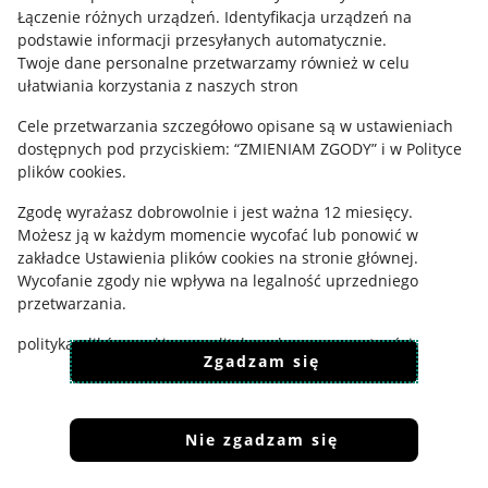
Polityka plików "cookies"
Łączenie różnych urządzeń
.
Identyfikacja urządzeń na
podstawie informacji przesyłanych automatycznie
.
Ustawienia plików "cookies"
Twoje dane personalne przetwarzamy również w celu
ułatwiania korzystania z naszych stron
Udostępnianie lokalizacji
Cele przetwarzania szczegółowo opisane są w ustawieniach
Informacje dla Aktu o Usługach Cyfrowych
dostępnych pod przyciskiem: “ZMIENIAM ZGODY” i w Polityce
plików cookies.
Pobierz aplikację
Zgodę wyrażasz dobrowolnie i jest ważna 12 miesięcy.
Możesz ją w każdym momencie wycofać lub ponowić w
zakładce
Ustawienia plików cookies
na stronie głównej.
Wycofanie zgody nie wpływa na legalność uprzedniego
przetwarzania.
polityka plików cookies
polityka ochrony prywatności
Zgadzam się
Nie zgadzam się
Korzystanie z serwisu oznacza akceptację
regulaminu
.