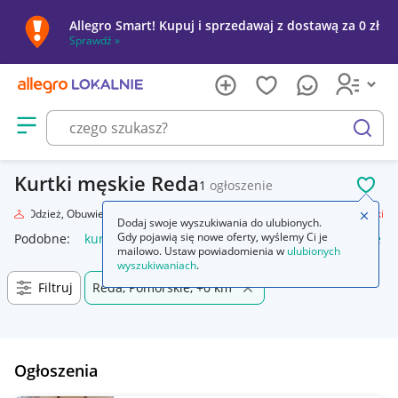
Allegro Smart! Kupuj i sprzedawaj z dostawą za 0 zł
Sprawdź »
Otwórz menu z kategoriami
szukaj
Kurtki męskie Reda
1
ogłoszenie
POL
da
Odzież, Obuwie, Dodatki
Odzież męska
Okrycia wierzchnie
Kurtki
Zamkn
Dodaj swoje wyszukiwania do ulubionych.
Gdy pojawią się nowe oferty, wyślemy Ci je
Podobne:
kurtka
kurtka płaszcz
kurtki dżinsowe damskie
mailowo. Ustaw powiadomienia w
ulubionych
wyszukiwaniach
.
Filtruj
Reda, Pomorskie, +0 km
Ogłoszenia