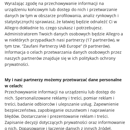
Wyrażając zgodę na przechowywanie informacji na
urządzeniu końcowym lub dostęp do nich i przetwarzanie
danych (w tym w obszarze profilowania, analiz rynkowych i
statystycznych) sprawiasz, że łatwiej będzie odnaleźć Ci w
Allegro dokładnie to, czego szukasz i potrzebujesz.
Administratorem Twoich danych osobowych będzie Allegro a
w niektórych przypadkach nasi partnerzy (
17
partnerów
), w
Przydatne informacje
tym tzw. “Zaufani Partnerzy IAB Europe” (
9
partnerów
).
Informacja o celach przetwarzania danych osobowych przez
Jak to działa
naszych partnerów znajduje się w ich politykach ochrony
prywatności.
Napisz do nas
Allegro Gadane dla sprzedających
My i nasi partnerzy możemy przetwarzać dane personalne
Allegro Gadane dla kupujących
w celach:
Przechowywanie informacji na urządzeniu lub dostęp do
Mapa miejscowości
nich
.
Spersonalizowane reklamy i treści, pomiar reklam i
treści, badanie odbiorców i ulepszanie usług
.
Zapewnienie
Informacje prawne
bezpieczeństwa, zapobieganie oszustwom i naprawianie
błędów
.
Dostarczanie i prezentowanie reklam i treści
.
Regulamin
Zapisanie decyzji dotyczących prywatności oraz informowanie
o nich
.
Dopasowanie i łączenie danych z innych źródeł
.