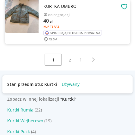
KURTKA UMBRO
OBSE
do negocjacji
40
zł
KUP TERAZ
SPRZEDAJĄCY: OSOBA PRYWATNA
REDA
Wybierz stronę:
Następna strona
z
1
Stan przedmiotu: Kurtki
Używany
Zobacz w innej lokalizacji
"Kurtki"
Kurtki Rumia
(22)
Kurtki Wejherowo
(19)
Kurtki Puck
(4)