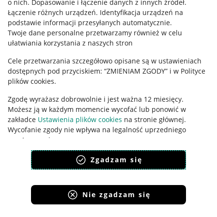
o nich
.
Dopasowanie i łączenie danych z innych źródeł
.
Polityka plików "cookies"
Łączenie różnych urządzeń
.
Identyfikacja urządzeń na
Ustawienia plików "cookies"
podstawie informacji przesyłanych automatycznie
.
Twoje dane personalne przetwarzamy również w celu
Udostępnianie lokalizacji
ułatwiania korzystania z naszych stron
Informacje dla Aktu o Usługach Cyfrowych
Cele przetwarzania szczegółowo opisane są w ustawieniach
dostępnych pod przyciskiem: “ZMIENIAM ZGODY” i w Polityce
Pobierz aplikację
plików cookies.
Zgodę wyrażasz dobrowolnie i jest ważna 12 miesięcy.
Możesz ją w każdym momencie wycofać lub ponowić w
zakładce
Ustawienia plików cookies
na stronie głównej.
Wycofanie zgody nie wpływa na legalność uprzedniego
przetwarzania.
polityka plików cookies
polityka ochrony prywatności
Zgadzam się
Nie zgadzam się
Korzystanie z serwisu oznacza akceptację
regulaminu
.