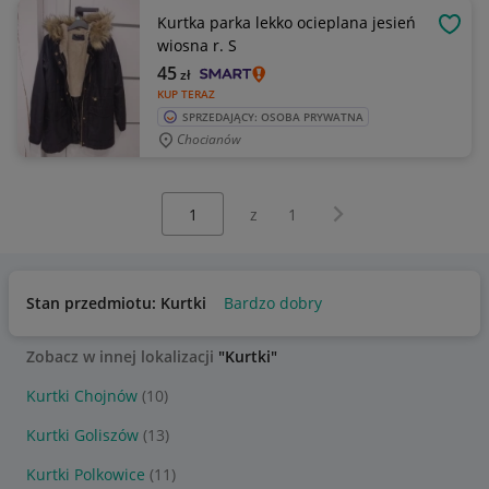
Kurtka parka lekko ocieplana jesień
OBSE
wiosna r. S
45
zł
KUP TERAZ
SPRZEDAJĄCY: OSOBA PRYWATNA
Chocianów
Wybierz stronę:
Następna strona
z
1
Stan przedmiotu: Kurtki
Bardzo dobry
Zobacz w innej lokalizacji
"Kurtki"
Kurtki Chojnów
(10)
Kurtki Goliszów
(13)
Kurtki Polkowice
(11)