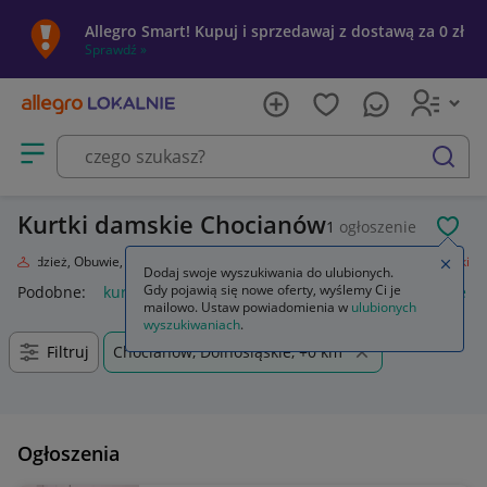
Allegro Smart! Kupuj i sprzedawaj z dostawą za 0 zł
Sprawdź »
Otwórz menu z kategoriami
szukaj
Kurtki damskie Chocianów
1
ogłoszenie
POL
da
Odzież, Obuwie, Dodatki
Odzież damska
Okrycia wierzchnie
Kurtki
Zamkn
Dodaj swoje wyszukiwania do ulubionych.
Gdy pojawią się nowe oferty, wyślemy Ci je
Podobne:
kurtka
kurtka płaszcz
kurtki dżinsowe damskie
mailowo. Ustaw powiadomienia w
ulubionych
wyszukiwaniach
.
Filtruj
Chocianów, Dolnośląskie, +0 km
Ogłoszenia