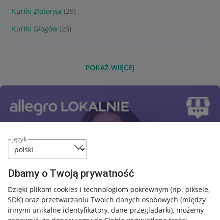
Kurtki Złotoryja
(29)
Kurtki Głogów
(23)
POKAŻ WIĘCEJ
język
Dbamy o Twoją prywatność
Dzięki plikom cookies i technologiom pokrewnym
(np. piksele,
SDK)
oraz przetwarzaniu Twoich danych osobowych
(między
innymi unikalne identyfikatory, dane przeglądarki)
, możemy