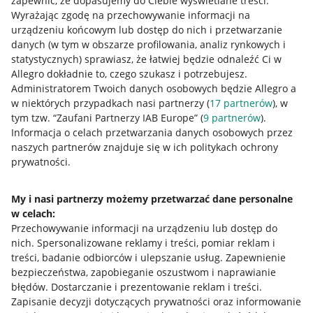
zapewnić, że dopasujemy do Ciebie wyświetlane treści.
Wyrażając zgodę na przechowywanie informacji na
urządzeniu końcowym lub dostęp do nich i przetwarzanie
danych (w tym w obszarze profilowania, analiz rynkowych i
statystycznych) sprawiasz, że łatwiej będzie odnaleźć Ci w
Allegro dokładnie to, czego szukasz i potrzebujesz.
Administratorem Twoich danych osobowych będzie Allegro a
Przydatne informacje
w niektórych przypadkach nasi partnerzy (
17
partnerów
), w
tym tzw. “Zaufani Partnerzy IAB Europe” (
9
partnerów
).
Jak to działa
Informacja o celach przetwarzania danych osobowych przez
naszych partnerów znajduje się w ich politykach ochrony
Napisz do nas
prywatności.
Allegro Gadane dla sprzedających
My i nasi partnerzy możemy przetwarzać dane personalne
Allegro Gadane dla kupujących
w celach:
Przechowywanie informacji na urządzeniu lub dostęp do
Mapa miejscowości
nich
.
Spersonalizowane reklamy i treści, pomiar reklam i
treści, badanie odbiorców i ulepszanie usług
.
Zapewnienie
Informacje prawne
bezpieczeństwa, zapobieganie oszustwom i naprawianie
błędów
.
Dostarczanie i prezentowanie reklam i treści
.
Regulamin
Zapisanie decyzji dotyczących prywatności oraz informowanie