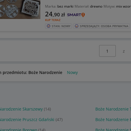
Marka:
bez marki
Materiał:
drewno
Motyw:
mix wzo
24
,90
zł
KUP TERAZ
STAN: NOWY
SPRZEDAJĄCY: OSOBA PRYWATNA
Wybierz stronę:
n przedmiotu: Boże Narodzenie
Nowy
Narodzenie Skarszewy
(14)
Boże Narodzenie T
Narodzenie Pruszcz Gdański
(47)
Boże Narodzenie 
Narodzenie Borowo
(14)
Boże Narodzenie 