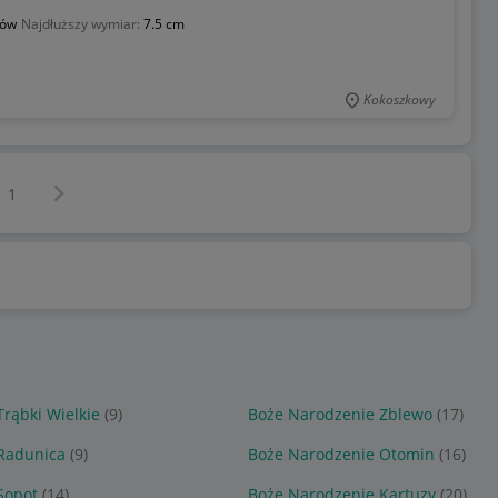
rów
Najdłuższy wymiar:
7.5 cm
Kokoszkowy
Następna strona
z
1
rąbki Wielkie
(9)
Boże Narodzenie Zblewo
(17)
Radunica
(9)
Boże Narodzenie Otomin
(16)
Sopot
(14)
Boże Narodzenie Kartuzy
(20)