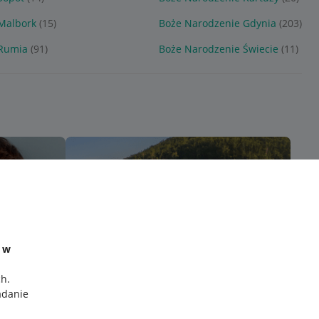
Malbork
(15)
Boże Narodzenie Gdynia
(203)
 Rumia
(91)
Boże Narodzenie Świecie
(11)
e w
ch
.
adanie