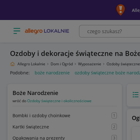
All
Otwórz menu z kategoriami
Ozdoby i dekoracje świąteczne na Boż
Allegro Lokalnie
Dom i Ogród
Wyposażenie
Ozdoby świąteczne
Podobne:
boże narodzenie
ozdoby świąteczne boże narod
Boże Narodzenie
Wido
wróć do
Ozdoby świąteczne i okolicznościowe
Bombki i ozdoby choinkowe
1
Og
Kartki świąteczne
2
Opakowania na prezenty
3