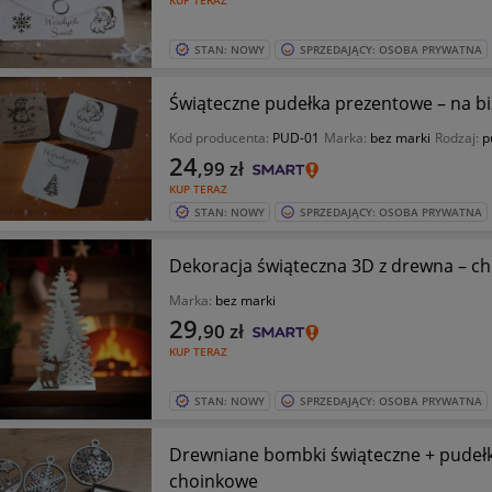
KUP TERAZ
STAN: NOWY
SPRZEDAJĄCY: OSOBA PRYWATNA
Świąteczne pudełka prezentowe – na biż
Kod producenta:
PUD-01
Marka:
bez marki
Rodzaj:
p
24
,99
zł
KUP TERAZ
STAN: NOWY
SPRZEDAJĄCY: OSOBA PRYWATNA
Dekoracja świąteczna 3D z drewna – cho
Marka:
bez marki
29
,90
zł
KUP TERAZ
STAN: NOWY
SPRZEDAJĄCY: OSOBA PRYWATNA
Drewniane bombki świąteczne + pudeł
choinkowe