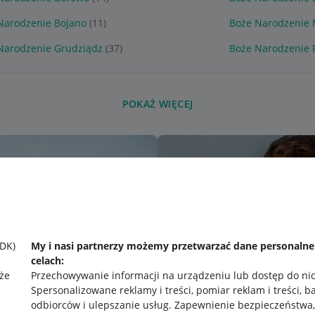
Narodzenie Bojano
(11)
Boże Narodzenie 
Narodzenie Grudziądz
(37)
Boże Narodzenie
POKAŻ WIĘCEJ
SDK)
My i nasi partnerzy możemy przetwarzać dane personaln
celach:
że
Przechowywanie informacji na urządzeniu lub dostęp do ni
Spersonalizowane reklamy i treści, pomiar reklam i treści, b
odbiorców i ulepszanie usług
.
Zapewnienie bezpieczeństwa,