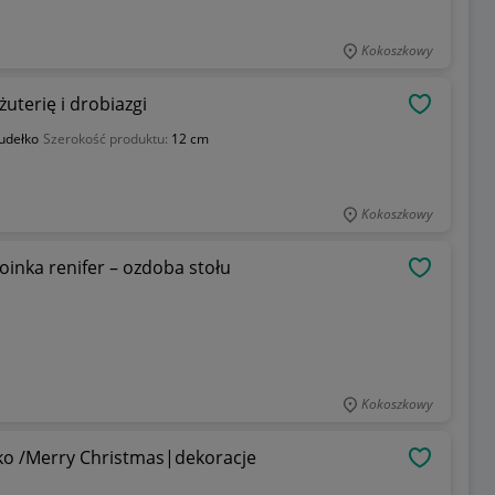
Kokoszkowy
uterię i drobiazgi
OBSERWU
udełko
Szerokość produktu:
12 cm
Kokoszkowy
inka renifer – ozdoba stołu
OBSERWU
Kokoszkowy
ko /Merry Christmas|dekoracje
OBSERWU