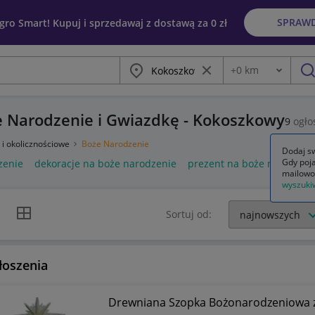
SPRAW
egro Smart! Kupuj i sprzedawaj z dostawą za 0 zł
Miasto
Wyczyść frazę
+
0
km
Odległość
szu
e Narodzenie i Gwiazdkę - Kokoszkowy
9
ogło
 i okolicznościowe
Boże Narodzenie
Dodaj sw
Gdy poja
zenie
dekoracje na boże narodzenie
prezent na boże narodzen
mailowo
wyszuki
k listy
Widok siatki
Sortuj od:
łoszenia
Drewniana Szopka Bożonarodzeniowa z