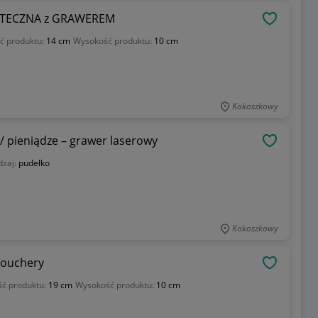
ĄTECZNA z GRAWEREM
OBSERWU
ć produktu:
14 cm
Wysokość produktu:
10 cm
Kokoszkowy
/ pieniądze – grawer laserowy
OBSERWU
dzaj:
pudełko
Kokoszkowy
vouchery
OBSERWU
ść produktu:
19 cm
Wysokość produktu:
10 cm