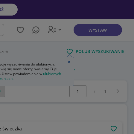
DŹ
WYSTAW
kaj
POLUB WYSZUKIWANIE
szeń
Zamknij wskazówkę
oje wyszukiwania do ulubionych.
wią się nowe oferty, wyślemy Ci je
ie
stroiki na stół na boże narodzenie
. Ustaw powiadomienia w
ulubionych
waniach
.
Wybierz stronę:
Następna 
z
1
 świeczką
OBSERWU