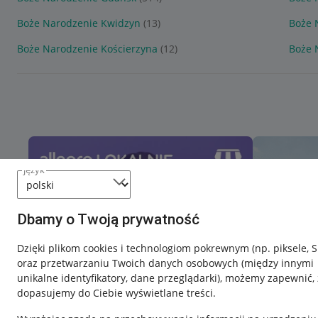
Boże Narodzenie Kwidzyn
(13)
Boże 
Boże Narodzenie Kościerzyna
(12)
Boże 
język
Dbamy o Twoją prywatność
Dzięki plikom cookies i technologiom pokrewnym
(np. piksele, 
oraz przetwarzaniu Twoich danych osobowych
(między innymi
unikalne identyfikatory, dane przeglądarki)
, możemy zapewnić, 
dopasujemy do Ciebie wyświetlane treści.