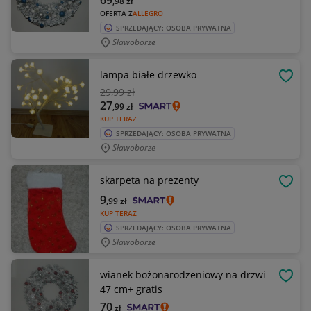
69
,98
zł
OFERTA Z
ALLEGRO
SPRZEDAJĄCY: OSOBA PRYWATNA
Sławoborze
lampa białe drzewko
OBSE
29
,99 zł
27
,99
zł
KUP TERAZ
SPRZEDAJĄCY: OSOBA PRYWATNA
Sławoborze
skarpeta na prezenty
OBSE
9
,99
zł
KUP TERAZ
SPRZEDAJĄCY: OSOBA PRYWATNA
Sławoborze
wianek bożonarodzeniowy na drzwi
OBSE
47 cm+ gratis
70
zł