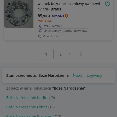
wianek bożonarodzeniowy na drzwi
OBSE
47 cm+ gratis
69
,98
zł
KUP TERAZ
STAN: NOWY
SPRZEDAJĄCY: OSOBA PRYWATNA
Sławoborze
Wybierz stronę:
Następna strona
z
1
Stan przedmiotu: Boże Narodzenie
Nowy
Używany
Zobacz w innej lokalizacji
"Boże Narodzenie"
Boże Narodzenie Karlino
(9)
Boże Narodzenie Łobez
(10)
Boże Narodzenie Białogard
(12)