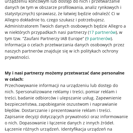
urządzeniu końcowym lub dostęp do nich i przetwarzanie
danych (w tym w obszarze profilowania, analiz rynkowych i
statystycznych) sprawiasz, że łatwiej będzie odnaleźć Ci w
Allegro dokładnie to, czego szukasz i potrzebujesz.
Administratorem Twoich danych osobowych będzie Allegro a
w niektórych przypadkach nasi partnerzy (
17
partnerów
), w
tym tzw. “Zaufani Partnerzy IAB Europe” (
9
partnerów
).
Przydatne informacje
Informacja o celach przetwarzania danych osobowych przez
naszych partnerów znajduje się w ich politykach ochrony
prywatności.
Jak to działa
Napisz do nas
My i nasi partnerzy możemy przetwarzać dane personalne
w celach:
Allegro Gadane dla sprzedających
Przechowywanie informacji na urządzeniu lub dostęp do
Allegro Gadane dla kupujących
nich
.
Spersonalizowane reklamy i treści, pomiar reklam i
treści, badanie odbiorców i ulepszanie usług
.
Zapewnienie
Mapa miejscowości
bezpieczeństwa, zapobieganie oszustwom i naprawianie
błędów
.
Dostarczanie i prezentowanie reklam i treści
.
Informacje prawne
Zapisanie decyzji dotyczących prywatności oraz informowanie
o nich
.
Dopasowanie i łączenie danych z innych źródeł
.
Regulamin
Łączenie różnych urządzeń
.
Identyfikacja urządzeń na