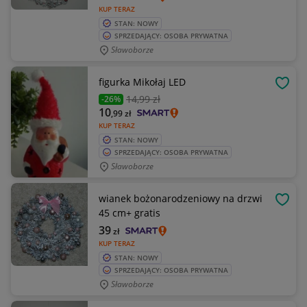
KUP TERAZ
STAN: NOWY
SPRZEDAJĄCY: OSOBA PRYWATNA
Sławoborze
figurka Mikołaj LED
OBSE
14
,99 zł
-26%
10
,99
zł
KUP TERAZ
STAN: NOWY
SPRZEDAJĄCY: OSOBA PRYWATNA
Sławoborze
wianek bożonarodzeniowy na drzwi
OBSE
45 cm+ gratis
39
zł
KUP TERAZ
STAN: NOWY
SPRZEDAJĄCY: OSOBA PRYWATNA
Sławoborze