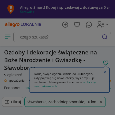
Allegro Smart! Kupuj i sprzedawaj z dostawą za 0 zł
Sprawdź »
Otwórz menu z kategoriami
szukaj
Ozdoby i dekoracje świąteczne na
Boże Narodzenie i Gwiazdkę -
POL
Sławoborze
Zamkn
Dodaj swoje wyszukiwania do ulubionych.
9
ogłoszeń
Gdy pojawią się nowe oferty, wyślemy Ci je
ód
Wyposażenie
Ozdoby świąteczne i okolicznościowe
Boże Narodzenie
mailowo. Ustaw powiadomienia w
ulubionych
wyszukiwaniach
.
Podobne:
boże narodzenie
ozdoby świąteczne boże narodze
Filtruj
Sławoborze, Zachodniopomorskie, +0 km