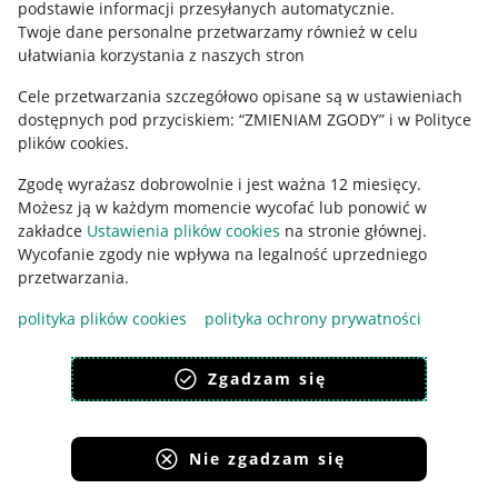
podstawie informacji przesyłanych automatycznie
.
Polityka plików "cookies"
Twoje dane personalne przetwarzamy również w celu
ułatwiania korzystania z naszych stron
Ustawienia plików "cookies"
Cele przetwarzania szczegółowo opisane są w ustawieniach
Udostępnianie lokalizacji
dostępnych pod przyciskiem: “ZMIENIAM ZGODY” i w Polityce
Informacje dla Aktu o Usługach Cyfrowych
plików cookies.
Zgodę wyrażasz dobrowolnie i jest ważna 12 miesięcy.
Pobierz aplikację
Możesz ją w każdym momencie wycofać lub ponowić w
zakładce
Ustawienia plików cookies
na stronie głównej.
Wycofanie zgody nie wpływa na legalność uprzedniego
przetwarzania.
polityka plików cookies
polityka ochrony prywatności
Zgadzam się
Nie zgadzam się
Korzystanie z serwisu oznacza akceptację
regulaminu
.