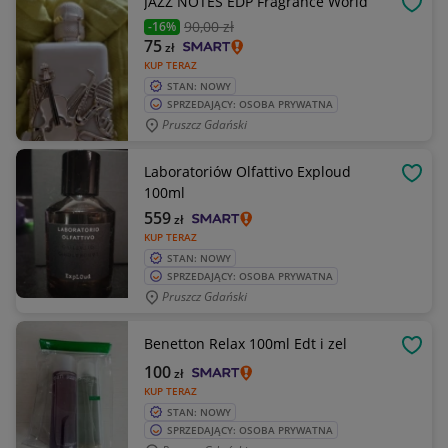
JAZZ NOTES EDP Fragrance World
OBSE
90
,00 zł
-16%
75
zł
KUP TERAZ
STAN: NOWY
SPRZEDAJĄCY: OSOBA PRYWATNA
Pruszcz Gdański
Laboratoriów Olfattivo Exploud
OBSE
100ml
559
zł
KUP TERAZ
STAN: NOWY
SPRZEDAJĄCY: OSOBA PRYWATNA
Pruszcz Gdański
Benetton Relax 100ml Edt i zel
OBSE
100
zł
KUP TERAZ
STAN: NOWY
SPRZEDAJĄCY: OSOBA PRYWATNA