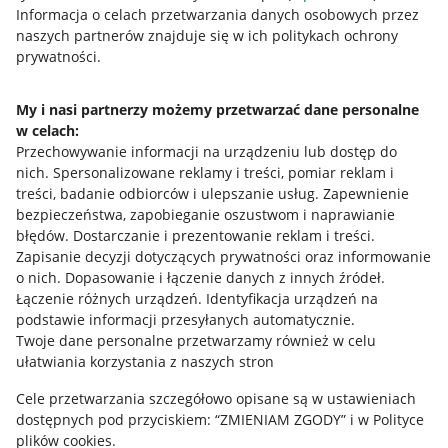
Przydatne informacje
Informacja o celach przetwarzania danych osobowych przez
naszych partnerów znajduje się w ich politykach ochrony
prywatności.
Jak to działa
Napisz do nas
My i nasi partnerzy możemy przetwarzać dane personalne
w celach:
Allegro Gadane dla sprzedających
Przechowywanie informacji na urządzeniu lub dostęp do
Allegro Gadane dla kupujących
nich
.
Spersonalizowane reklamy i treści, pomiar reklam i
treści, badanie odbiorców i ulepszanie usług
.
Zapewnienie
Mapa miejscowości
bezpieczeństwa, zapobieganie oszustwom i naprawianie
błędów
.
Dostarczanie i prezentowanie reklam i treści
.
Informacje prawne
Zapisanie decyzji dotyczących prywatności oraz informowanie
o nich
.
Dopasowanie i łączenie danych z innych źródeł
.
Regulamin
Łączenie różnych urządzeń
.
Identyfikacja urządzeń na
podstawie informacji przesyłanych automatycznie
.
Polityka plików "cookies"
Twoje dane personalne przetwarzamy również w celu
ułatwiania korzystania z naszych stron
Ustawienia plików "cookies"
Cele przetwarzania szczegółowo opisane są w ustawieniach
Udostępnianie lokalizacji
dostępnych pod przyciskiem: “ZMIENIAM ZGODY” i w Polityce
Informacje dla Aktu o Usługach Cyfrowych
plików cookies.