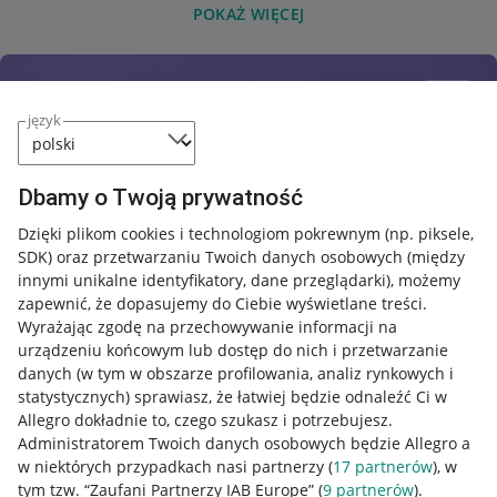
POKAŻ WIĘCEJ
język
Dbamy o Twoją prywatność
Dzięki plikom cookies i technologiom pokrewnym
(np. piksele,
SDK)
oraz przetwarzaniu Twoich danych osobowych
(między
innymi unikalne identyfikatory, dane przeglądarki)
, możemy
zapewnić, że dopasujemy do Ciebie wyświetlane treści.
Wyrażając zgodę na przechowywanie informacji na
urządzeniu końcowym lub dostęp do nich i przetwarzanie
danych (w tym w obszarze profilowania, analiz rynkowych i
statystycznych) sprawiasz, że łatwiej będzie odnaleźć Ci w
Allegro dokładnie to, czego szukasz i potrzebujesz.
Administratorem Twoich danych osobowych będzie Allegro a
w niektórych przypadkach nasi partnerzy (
17
partnerów
), w
tym tzw. “Zaufani Partnerzy IAB Europe” (
9
partnerów
).