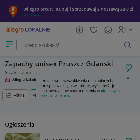
Allegro Smart! Kupuj i sprzedawaj z dostawą za 0 zł
Sprawdź »
Otwórz menu z kategoriami
szukaj
Zapachy unisex Pruszcz Gdański
POL
3
ogłoszenia
Zamkn
Allegro Lokalnie
Uroda
Perfumy i wody
Zapachy unisex
Dodaj swoje wyszukiwania do ulubionych.
Gdy pojawią się nowe oferty, wyślemy Ci je
mailowo. Ustaw powiadomienia w
ulubionych
Filtruj
Pruszcz Gdański, Pomorskie, +0 km
wyszukiwaniach
.
Ogłoszenia