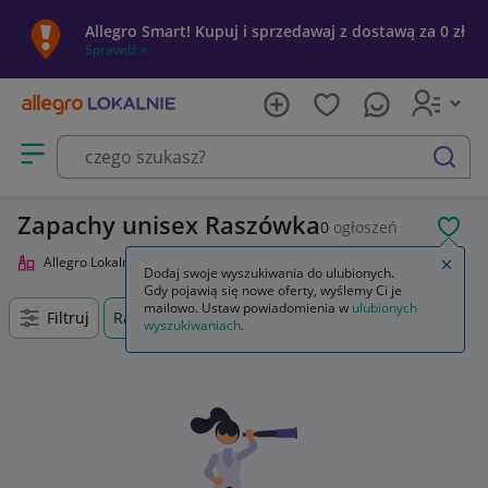
Allegro Smart! Kupuj i sprzedawaj z dostawą za 0 zł
Sprawdź »
Otwórz menu z kategoriami
szukaj
Zapachy unisex Raszówka
0
ogłoszeń
POL
Allegro Lokalnie
Uroda
Perfumy i wody
Zapachy unisex
Zamkn
Dodaj swoje wyszukiwania do ulubionych.
Gdy pojawią się nowe oferty, wyślemy Ci je
mailowo. Ustaw powiadomienia w
ulubionych
Filtruj
Raszówka, Dolnośląskie, +0 km
wyszukiwaniach
.