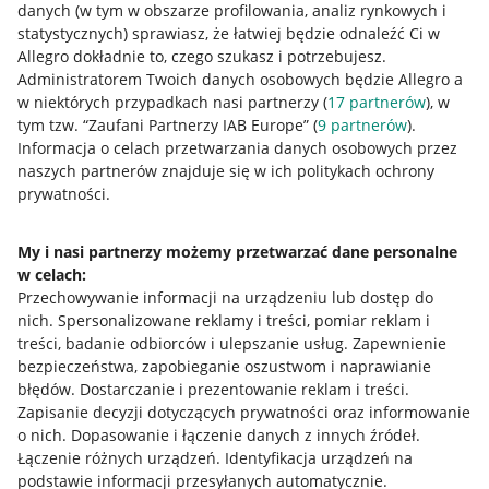
danych (w tym w obszarze profilowania, analiz rynkowych i
statystycznych) sprawiasz, że łatwiej będzie odnaleźć Ci w
Przydatne informacje
Allegro dokładnie to, czego szukasz i potrzebujesz.
Administratorem Twoich danych osobowych będzie Allegro a
Jak to działa
w niektórych przypadkach nasi partnerzy (
17
partnerów
), w
tym tzw. “Zaufani Partnerzy IAB Europe” (
9
partnerów
).
Napisz do nas
Informacja o celach przetwarzania danych osobowych przez
naszych partnerów znajduje się w ich politykach ochrony
Allegro Gadane dla sprzedających
prywatności.
Allegro Gadane dla kupujących
My i nasi partnerzy możemy przetwarzać dane personalne
Mapa miejscowości
w celach:
Przechowywanie informacji na urządzeniu lub dostęp do
Informacje prawne
nich
.
Spersonalizowane reklamy i treści, pomiar reklam i
treści, badanie odbiorców i ulepszanie usług
.
Zapewnienie
Regulamin
bezpieczeństwa, zapobieganie oszustwom i naprawianie
błędów
.
Dostarczanie i prezentowanie reklam i treści
.
Polityka plików "cookies"
Zapisanie decyzji dotyczących prywatności oraz informowanie
o nich
.
Dopasowanie i łączenie danych z innych źródeł
.
Ustawienia plików "cookies"
Łączenie różnych urządzeń
.
Identyfikacja urządzeń na
Udostępnianie lokalizacji
podstawie informacji przesyłanych automatycznie
.