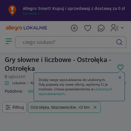
Allegro Smart! Kupuj i sprzedawaj z dostawą za 0 zł
Sprawdź »
Otwórz menu z kategoriami
szukaj
Gry słowne i liczbowe - Ostrołęka -
Ostrołęka
POL
0
ogłoszeń
Zamkn
Dodaj swoje wyszukiwania do ulubionych.
Allegro Lokalnie
Kultura i rozrywka
Gry
Planszowe
Słowne i liczbowe
Gdy pojawią się nowe oferty, wyślemy Ci je
mailowo. Ustaw powiadomienia w
ulubionych
Podobne:
słowne i liczbowe
wyszukiwaniach
.
Filtruj
Ostrołęka, Mazowieckie, +0 km