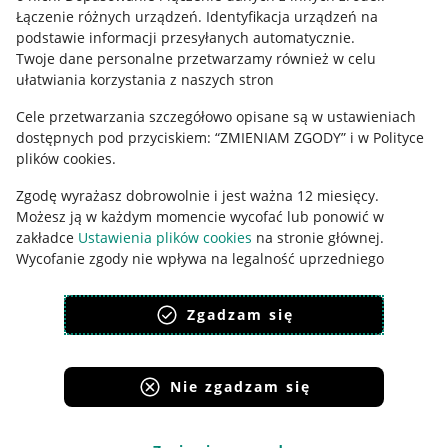
Łączenie różnych urządzeń
.
Identyfikacja urządzeń na
Ustawienia plików "cookies"
podstawie informacji przesyłanych automatycznie
.
Twoje dane personalne przetwarzamy również w celu
Udostępnianie lokalizacji
ułatwiania korzystania z naszych stron
Informacje dla Aktu o Usługach Cyfrowych
Cele przetwarzania szczegółowo opisane są w ustawieniach
dostępnych pod przyciskiem: “ZMIENIAM ZGODY” i w Polityce
Pobierz aplikację
plików cookies.
Zgodę wyrażasz dobrowolnie i jest ważna 12 miesięcy.
Możesz ją w każdym momencie wycofać lub ponowić w
zakładce
Ustawienia plików cookies
na stronie głównej.
Wycofanie zgody nie wpływa na legalność uprzedniego
przetwarzania.
Zgadzam się
polityka plików cookies
polityka ochrony prywatności
Nie zgadzam się
Korzystanie z serwisu oznacza akceptację
regulaminu
.