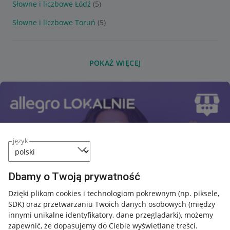
Słowne i liczbowe Łódź
(5)
Słowne i liczbowe Toruń
(5)
POKAŻ WIĘCEJ
język
Dbamy o Twoją prywatność
Dzięki plikom cookies i technologiom pokrewnym
(np. piksele,
SDK)
oraz przetwarzaniu Twoich danych osobowych
(między
innymi unikalne identyfikatory, dane przeglądarki)
, możemy
zapewnić, że dopasujemy do Ciebie wyświetlane treści.