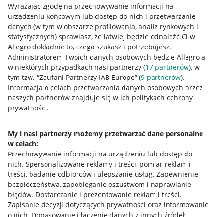
Wyrażając zgodę na przechowywanie informacji na
urządzeniu końcowym lub dostęp do nich i przetwarzanie
danych (w tym w obszarze profilowania, analiz rynkowych i
statystycznych) sprawiasz, że łatwiej będzie odnaleźć Ci w
Allegro dokładnie to, czego szukasz i potrzebujesz.
Administratorem Twoich danych osobowych będzie Allegro a
Przydatne informacje
w niektórych przypadkach nasi partnerzy (
17
partnerów
), w
tym tzw. “Zaufani Partnerzy IAB Europe” (
9
partnerów
).
Jak to działa
Informacja o celach przetwarzania danych osobowych przez
naszych partnerów znajduje się w ich politykach ochrony
Napisz do nas
prywatności.
Allegro Gadane dla sprzedających
My i nasi partnerzy możemy przetwarzać dane personalne
Allegro Gadane dla kupujących
w celach:
Mapa miejscowości
Przechowywanie informacji na urządzeniu lub dostęp do
nich
.
Spersonalizowane reklamy i treści, pomiar reklam i
Informacje prawne
treści, badanie odbiorców i ulepszanie usług
.
Zapewnienie
bezpieczeństwa, zapobieganie oszustwom i naprawianie
błędów
.
Dostarczanie i prezentowanie reklam i treści
.
Regulamin
Zapisanie decyzji dotyczących prywatności oraz informowanie
Polityka plików "cookies"
o nich
.
Dopasowanie i łączenie danych z innych źródeł
.