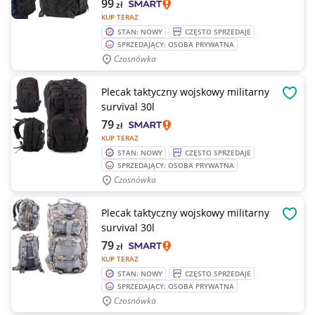
99
zł
KUP TERAZ
STAN: NOWY
CZĘSTO SPRZEDAJE
SPRZEDAJĄCY: OSOBA PRYWATNA
Czosnówka
Plecak taktyczny wojskowy militarny
OBSE
survival 30l
79
zł
KUP TERAZ
STAN: NOWY
CZĘSTO SPRZEDAJE
SPRZEDAJĄCY: OSOBA PRYWATNA
Czosnówka
Plecak taktyczny wojskowy militarny
OBSE
survival 30l
79
zł
KUP TERAZ
STAN: NOWY
CZĘSTO SPRZEDAJE
SPRZEDAJĄCY: OSOBA PRYWATNA
Czosnówka