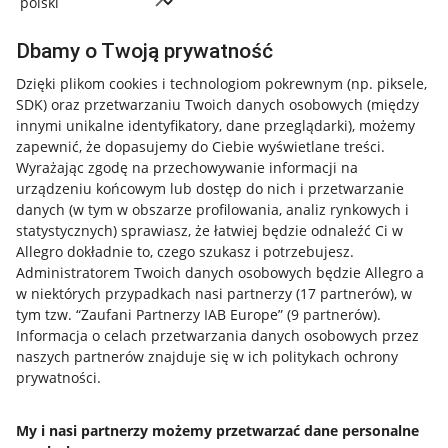
Dbamy o Twoją prywatność
Dzięki plikom cookies i technologiom pokrewnym
(np. piksele,
SDK)
oraz przetwarzaniu Twoich danych osobowych
(między
innymi unikalne identyfikatory, dane przeglądarki)
, możemy
zapewnić, że dopasujemy do Ciebie wyświetlane treści.
Wyrażając zgodę na przechowywanie informacji na
urządzeniu końcowym lub dostęp do nich i przetwarzanie
danych (w tym w obszarze profilowania, analiz rynkowych i
statystycznych) sprawiasz, że łatwiej będzie odnaleźć Ci w
Allegro dokładnie to, czego szukasz i potrzebujesz.
Administratorem Twoich danych osobowych będzie Allegro a
w niektórych przypadkach nasi partnerzy (
17
partnerów
), w
tym tzw. “Zaufani Partnerzy IAB Europe” (
9
partnerów
).
Przydatne informacje
Informacja o celach przetwarzania danych osobowych przez
naszych partnerów znajduje się w ich politykach ochrony
prywatności.
Jak to działa
Napisz do nas
My i nasi partnerzy możemy przetwarzać dane personalne