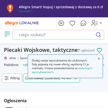
Allegro Smart! Kupuj i sprzedawaj z dostawą za 0 zł
Sprawdź »
Otwórz menu z kategoriami
szukaj
Plecaki Wojskowe, taktyczne
7
ogłoszeń
POL
gro Lokalnie
Sport i turystyka
Turystyka
Plecaki
Wojskowe, taktyczne
Zamkn
Dodaj swoje wyszukiwania do ulubionych.
Gdy pojawią się nowe oferty, wyślemy Ci je
Podobne:
rękawice taktyczne wojskowe
wojskowe taktyczne
mailowo. Ustaw powiadomienia w
ulubionych
wyszukiwaniach
.
Filtruj
Czosnówka, Lubelskie, +0 km
Ogłoszenia