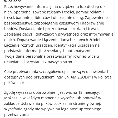
w celach:
Allegro Gadane dla sprzedających
Przechowywanie informacji na urządzeniu lub dostęp do
Allegro Gadane dla kupujących
nich
.
Spersonalizowane reklamy i treści, pomiar reklam i
treści, badanie odbiorców i ulepszanie usług
.
Zapewnienie
Mapa miejscowości
bezpieczeństwa, zapobieganie oszustwom i naprawianie
błędów
.
Dostarczanie i prezentowanie reklam i treści
.
Informacje prawne
Zapisanie decyzji dotyczących prywatności oraz informowanie
o nich
.
Dopasowanie i łączenie danych z innych źródeł
.
Regulamin
Łączenie różnych urządzeń
.
Identyfikacja urządzeń na
podstawie informacji przesyłanych automatycznie
.
Polityka plików "cookies"
Twoje dane personalne przetwarzamy również w celu
ułatwiania korzystania z naszych stron
Ustawienia plików "cookies"
Cele przetwarzania szczegółowo opisane są w ustawieniach
Udostępnianie lokalizacji
dostępnych pod przyciskiem: “ZMIENIAM ZGODY” i w Polityce
Informacje dla Aktu o Usługach Cyfrowych
plików cookies.
Zgodę wyrażasz dobrowolnie i jest ważna 12 miesięcy.
Pobierz aplikację
Możesz ją w każdym momencie wycofać lub ponowić w
zakładce
Ustawienia plików cookies
na stronie głównej.
Wycofanie zgody nie wpływa na legalność uprzedniego
przetwarzania.