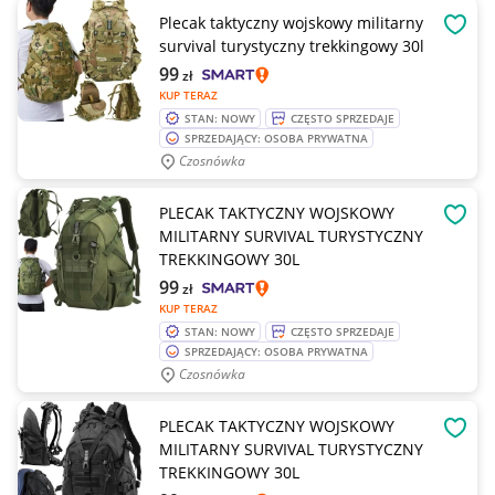
Plecak taktyczny wojskowy militarny
OBSE
survival turystyczny trekkingowy 30l
99
zł
KUP TERAZ
STAN: NOWY
CZĘSTO SPRZEDAJE
SPRZEDAJĄCY: OSOBA PRYWATNA
Czosnówka
PLECAK TAKTYCZNY WOJSKOWY
OBSE
MILITARNY SURVIVAL TURYSTYCZNY
TREKKINGOWY 30L
99
zł
KUP TERAZ
STAN: NOWY
CZĘSTO SPRZEDAJE
SPRZEDAJĄCY: OSOBA PRYWATNA
Czosnówka
PLECAK TAKTYCZNY WOJSKOWY
OBSE
MILITARNY SURVIVAL TURYSTYCZNY
TREKKINGOWY 30L