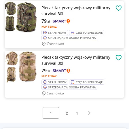
Plecak taktyczny wojskowy militarny
OBSE
survival 30l
79
zł
KUP TERAZ
STAN: NOWY
CZĘSTO SPRZEDAJE
SPRZEDAJĄCY: OSOBA PRYWATNA
Czosnówka
Plecak taktyczny wojskowy militarny
OBSE
survival 30l
79
zł
KUP TERAZ
STAN: NOWY
CZĘSTO SPRZEDAJE
SPRZEDAJĄCY: OSOBA PRYWATNA
Czosnówka
Wybierz stronę:
Następna strona
z
1