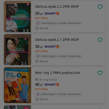
Oblicza epok 2.2 ZPIR WSIP
OBSE
30
zł
KUP TERAZ
SPRZEDAJĄCY: OSOBA PRYWATNA
Rybnik
Oblicza epok 2.1 ZPIR WSIP
OBSE
30
zł
KUP TERAZ
SPRZEDAJĄCY: OSOBA PRYWATNA
Rybnik
Wot I my 2 PWN podręcznik
OBSE
do negocjacji
40
zł
KUP TERAZ
SPRZEDAJĄCY: OSOBA PRYWATNA
Rybnik