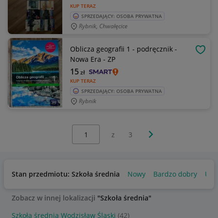
KUP TERAZ
SPRZEDAJĄCY: OSOBA PRYWATNA
Rybnik, Chwałęcice
Oblicza geografii 1 - podręcznik -
OBSE
Nowa Era - ZP
15
zł
KUP TERAZ
SPRZEDAJĄCY: OSOBA PRYWATNA
Rybnik
Wybierz stronę:
Następna strona
z
3
Stan przedmiotu: Szkoła średnia
Nowy
Bardzo dobry
Uży
Zobacz w innej lokalizacji
"Szkoła średnia"
Szkoła średnia Wodzisław Śląski
(42)