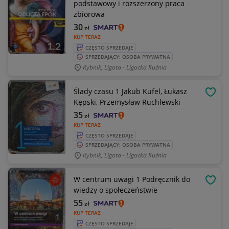
podstawowy i rozszerzony praca
zbiorowa
30
zł
KUP TERAZ
CZĘSTO SPRZEDAJE
SPRZEDAJĄCY: OSOBA PRYWATNA
Rybnik, Ligota - Ligocka Kuźnia
Ślady czasu 1 Jakub Kufel, Łukasz
OBSE
Kępski, Przemysław Ruchlewski
35
zł
KUP TERAZ
CZĘSTO SPRZEDAJE
SPRZEDAJĄCY: OSOBA PRYWATNA
Rybnik, Ligota - Ligocka Kuźnia
W centrum uwagi 1 Podręcznik do
OBSE
wiedzy o społeczeństwie
55
zł
KUP TERAZ
CZĘSTO SPRZEDAJE