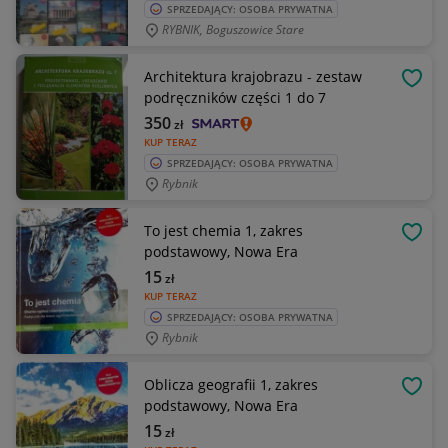
SPRZEDAJĄCY: OSOBA PRYWATNA
RYBNIK, Boguszowice Stare
Architektura krajobrazu - zestaw
OBSE
podręczników części 1 do 7
350
zł
KUP TERAZ
SPRZEDAJĄCY: OSOBA PRYWATNA
Rybnik
To jest chemia 1, zakres
OBSE
podstawowy, Nowa Era
15
zł
KUP TERAZ
SPRZEDAJĄCY: OSOBA PRYWATNA
Rybnik
Oblicza geografii 1, zakres
OBSE
podstawowy, Nowa Era
15
zł