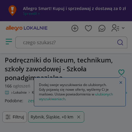
Allegro Smart! Kupuj i sprzedawaj z dostawą za 0 zł
Sprawdź »
Otwórz menu z kategoriami
szukaj
Podręczniki do liceum, technikum,
szkoły zawodowej - Szkoła
POL
ponadgimnazjalna
Zamkn
Dodaj swoje wyszukiwania do ulubionych.
166
ogłoszeń
Gdy pojawią się nowe oferty, wyślemy Ci je
Allegro Lokalnie
Kultura i rozrywka
Podręczniki szkolne
Szkoła średnia
mailowo. Ustaw powiadomienia w
ulubionych
wyszukiwaniach
.
Podobne:
zeszyty szkoła średnia
Filtruj
Rybnik, Śląskie, +0 km