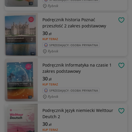
Rybnik
Podręcznik historia Poznać
OBSE
przeszłość 2 zakres podstawowy
30
zł
KUP TERAZ
SPRZEDAJĄCY: OSOBA PRYWATNA
Rybnik
Podręcznik Informatyka na czasie 1
OBSE
zakres podstawowy
30
zł
KUP TERAZ
SPRZEDAJĄCY: OSOBA PRYWATNA
Rybnik
Podręcznik Język niemiecki Welttour
OBSE
Deutch 2
30
zł
KUP TERAZ