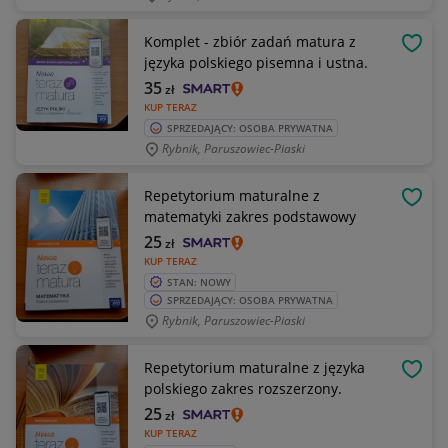
Komplet - zbiór zadań matura z
OBSE
języka polskiego pisemna i ustna.
35
zł
KUP TERAZ
SPRZEDAJĄCY: OSOBA PRYWATNA
Rybnik, Paruszowiec-Piaski
Repetytorium maturalne z
OBSE
matematyki zakres podstawowy
25
zł
KUP TERAZ
STAN: NOWY
SPRZEDAJĄCY: OSOBA PRYWATNA
Rybnik, Paruszowiec-Piaski
Repetytorium maturalne z języka
OBSE
polskiego zakres rozszerzony.
25
zł
KUP TERAZ