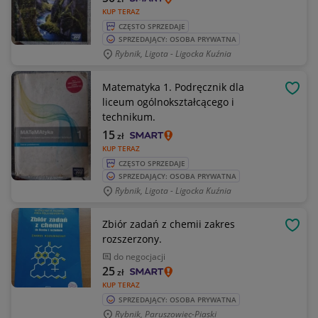
KUP TERAZ
CZĘSTO SPRZEDAJE
SPRZEDAJĄCY: OSOBA PRYWATNA
Rybnik, Ligota - Ligocka Kuźnia
Matematyka 1. Podręcznik dla
OBSE
liceum ogólnokształcącego i
technikum.
15
zł
KUP TERAZ
CZĘSTO SPRZEDAJE
SPRZEDAJĄCY: OSOBA PRYWATNA
Rybnik, Ligota - Ligocka Kuźnia
Zbiór zadań z chemii zakres
OBSE
rozszerzony.
do negocjacji
25
zł
KUP TERAZ
SPRZEDAJĄCY: OSOBA PRYWATNA
Rybnik, Paruszowiec-Piaski