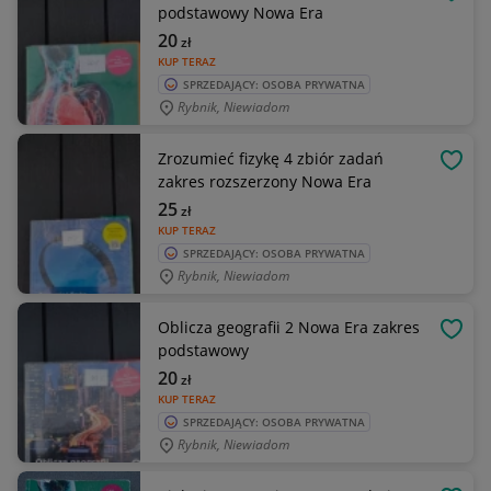
OBSE
podstawowy Nowa Era
20
zł
KUP TERAZ
SPRZEDAJĄCY: OSOBA PRYWATNA
Rybnik, Niewiadom
Zrozumieć fizykę 4 zbiór zadań
OBSE
zakres rozszerzony Nowa Era
25
zł
KUP TERAZ
SPRZEDAJĄCY: OSOBA PRYWATNA
Rybnik, Niewiadom
Oblicza geografii 2 Nowa Era zakres
OBSE
podstawowy
20
zł
KUP TERAZ
SPRZEDAJĄCY: OSOBA PRYWATNA
Rybnik, Niewiadom