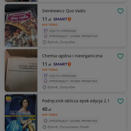
Sienkiewicz Quo Vadis
OBSE
11
zł
KUP TERAZ
CZĘSTO SPRZEDAJE
SPRZEDAJĄCY: OSOBA PRYWATNA
Rybnik, Zamysłów
Chemia ogólna i nieorganiczna
OBSE
11
zł
KUP TERAZ
CZĘSTO SPRZEDAJE
SPRZEDAJĄCY: OSOBA PRYWATNA
Rybnik, Zamysłów
Podręcznik oblicza epok edycja 2.1
OBSE
40
zł
KUP TERAZ
SPRZEDAJĄCY: OSOBA PRYWATNA
Rybnik, Paruszowiec-Piaski