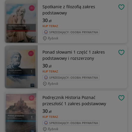
Spotkanie z filozofią zakres
OBSE
podstawowy
30
zł
KUP TERAZ
SPRZEDAJĄCY: OSOBA PRYWATNA
Rybnik
Ponad słowami 1 część 1 zakres
OBSE
podstawowy i rozszerzony
30
zł
KUP TERAZ
SPRZEDAJĄCY: OSOBA PRYWATNA
Rybnik
Podręcznik Historia Poznać
OBSE
przeszłość 1 zakres podstawowy
30
zł
KUP TERAZ
SPRZEDAJĄCY: OSOBA PRYWATNA
Rybnik