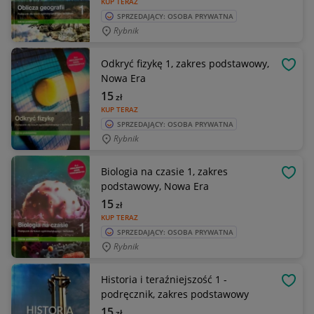
KUP TERAZ
SPRZEDAJĄCY: OSOBA PRYWATNA
Rybnik
Odkryć fizykę 1, zakres podstawowy,
OBSE
Nowa Era
15
zł
KUP TERAZ
SPRZEDAJĄCY: OSOBA PRYWATNA
Rybnik
Biologia na czasie 1, zakres
OBSE
podstawowy, Nowa Era
15
zł
KUP TERAZ
SPRZEDAJĄCY: OSOBA PRYWATNA
Rybnik
Historia i teraźniejszość 1 -
OBSE
podręcznik, zakres podstawowy
15
zł