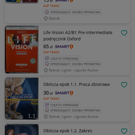
15
zł
KUP TERAZ
SPRZEDAJĄCY: OSOBA PRYWATNA
Rybnik
Life Vision A2/B1 Pre-Intermediate
OBSE
podręcznik Oxford
65
zł
KUP TERAZ
CZĘSTO SPRZEDAJE
SPRZEDAJĄCY: OSOBA PRYWATNA
Rybnik, Ligota - Ligocka Kuźnia
Oblicza epok 1.1. Praca zbiorowa
OBSE
30
zł
KUP TERAZ
CZĘSTO SPRZEDAJE
SPRZEDAJĄCY: OSOBA PRYWATNA
Rybnik, Ligota - Ligocka Kuźnia
Oblicza epok 1.2. Zakres
OBSE