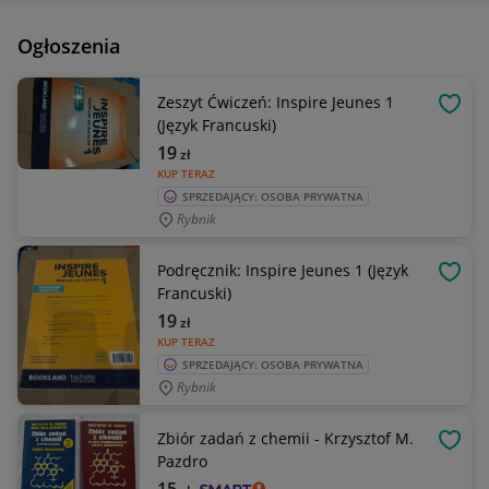
Ogłoszenia
Zeszyt Ćwiczeń: Inspire Jeunes 1
OBSE
(Język Francuski)
19
zł
KUP TERAZ
SPRZEDAJĄCY: OSOBA PRYWATNA
Rybnik
Podręcznik: Inspire Jeunes 1 (Język
OBSE
Francuski)
19
zł
KUP TERAZ
SPRZEDAJĄCY: OSOBA PRYWATNA
Rybnik
Zbiór zadań z chemii - Krzysztof M.
OBSE
Pazdro