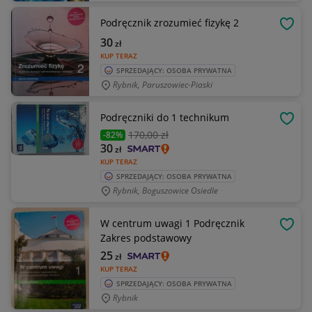
Podręcznik zrozumieć fizykę 2
OBSE
30
zł
KUP TERAZ
SPRZEDAJĄCY: OSOBA PRYWATNA
Rybnik, Paruszowiec-Piaski
Podręczniki do 1 technikum
OBSE
170
,00 zł
-82%
30
zł
KUP TERAZ
SPRZEDAJĄCY: OSOBA PRYWATNA
Rybnik, Boguszowice Osiedle
W centrum uwagi 1 Podręcznik
OBSE
Zakres podstawowy
25
zł
KUP TERAZ
SPRZEDAJĄCY: OSOBA PRYWATNA
Rybnik