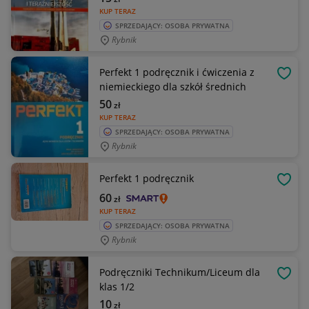
KUP TERAZ
SPRZEDAJĄCY: OSOBA PRYWATNA
Rybnik
Perfekt 1 podręcznik i ćwiczenia z
OBSE
niemieckiego dla szkół średnich
50
zł
KUP TERAZ
SPRZEDAJĄCY: OSOBA PRYWATNA
Rybnik
Perfekt 1 podręcznik
OBSE
60
zł
KUP TERAZ
SPRZEDAJĄCY: OSOBA PRYWATNA
Rybnik
Podręczniki Technikum/Liceum dla
OBSE
klas 1/2
10
zł