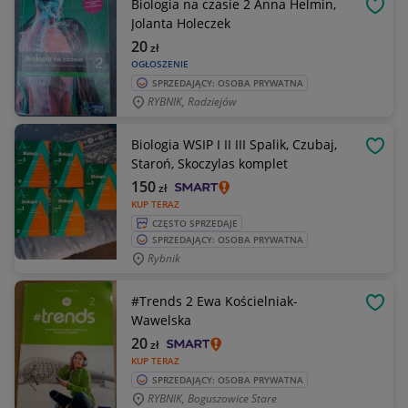
Biologia na czasie 2 Anna Helmin,
OBSE
Jolanta Holeczek
20
zł
OGŁOSZENIE
SPRZEDAJĄCY: OSOBA PRYWATNA
RYBNIK, Radziejów
Biologia WSIP I II III Spalik, Czubaj,
OBSE
Staroń, Skoczylas komplet
150
zł
KUP TERAZ
CZĘSTO SPRZEDAJE
SPRZEDAJĄCY: OSOBA PRYWATNA
Rybnik
#Trends 2 Ewa Kościelniak-
OBSE
Wawelska
20
zł
KUP TERAZ
SPRZEDAJĄCY: OSOBA PRYWATNA
RYBNIK, Boguszowice Stare