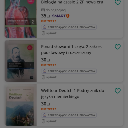
Biologia na czasie 2 ZP nowa era
OBSE
do negocjacji
35
zł
KUP TERAZ
SPRZEDAJĄCY: OSOBA PRYWATNA
Rybnik
Ponad słowami 1 część 2 zakres
OBSE
podstawowy i rozszerzony
30
zł
KUP TERAZ
SPRZEDAJĄCY: OSOBA PRYWATNA
Rybnik
Welttour Deutch 1 Podręcznik do
OBSE
języka niemieckiego
30
zł
KUP TERAZ
SPRZEDAJĄCY: OSOBA PRYWATNA
Rybnik