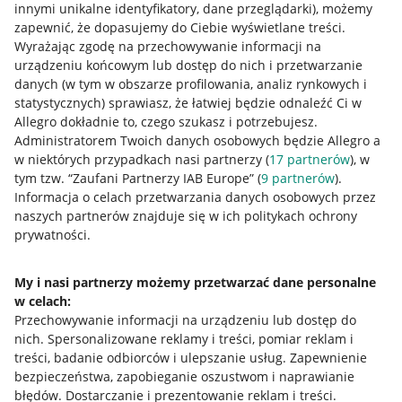
innymi unikalne identyfikatory, dane przeglądarki)
, możemy
zapewnić, że dopasujemy do Ciebie wyświetlane treści.
Wyrażając zgodę na przechowywanie informacji na
urządzeniu końcowym lub dostęp do nich i przetwarzanie
danych (w tym w obszarze profilowania, analiz rynkowych i
statystycznych) sprawiasz, że łatwiej będzie odnaleźć Ci w
Allegro dokładnie to, czego szukasz i potrzebujesz.
Administratorem Twoich danych osobowych będzie Allegro a
w niektórych przypadkach nasi partnerzy (
17
partnerów
), w
tym tzw. “Zaufani Partnerzy IAB Europe” (
9
partnerów
).
Przydatne informacje
Informacja o celach przetwarzania danych osobowych przez
naszych partnerów znajduje się w ich politykach ochrony
prywatności.
Jak to działa
Napisz do nas
My i nasi partnerzy możemy przetwarzać dane personalne
w celach:
Allegro Gadane dla sprzedających
Przechowywanie informacji na urządzeniu lub dostęp do
Allegro Gadane dla kupujących
nich
.
Spersonalizowane reklamy i treści, pomiar reklam i
treści, badanie odbiorców i ulepszanie usług
.
Zapewnienie
Mapa miejscowości
bezpieczeństwa, zapobieganie oszustwom i naprawianie
błędów
.
Dostarczanie i prezentowanie reklam i treści
.