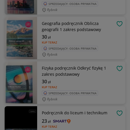
SPRZEDAJĄCY: OSOBA PRYWATNA
Rybnik
Geografia podręcznik Oblicza
OBSE
geografii 1 zakres podstawowy
30
zł
KUP TERAZ
SPRZEDAJĄCY: OSOBA PRYWATNA
Rybnik
Fizyka podręcznik Odkryć fizykę 1
OBSE
zakres podstawowy
30
zł
KUP TERAZ
SPRZEDAJĄCY: OSOBA PRYWATNA
Rybnik
Podręcznik do liceum i technikum
OBSE
23
zł
KUP TERAZ