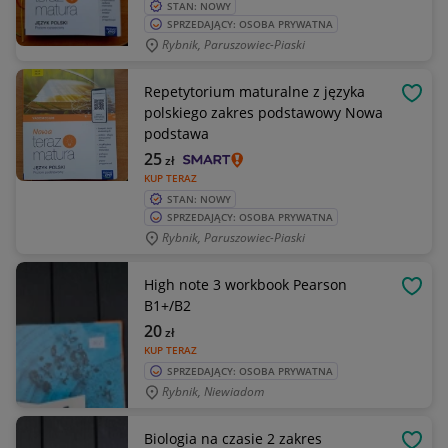
STAN: NOWY
SPRZEDAJĄCY: OSOBA PRYWATNA
Rybnik, Paruszowiec-Piaski
Repetytorium maturalne z języka
OBSE
polskiego zakres podstawowy Nowa
podstawa
25
zł
KUP TERAZ
STAN: NOWY
SPRZEDAJĄCY: OSOBA PRYWATNA
Rybnik, Paruszowiec-Piaski
High note 3 workbook Pearson
OBSE
B1+/B2
20
zł
KUP TERAZ
SPRZEDAJĄCY: OSOBA PRYWATNA
Rybnik, Niewiadom
Biologia na czasie 2 zakres