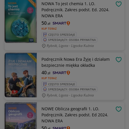
NOWA To jest chemia 1. LO.
OBSE
Podręcznik. Zakres podst. Ed. 2024.
NOWA ERA
50
zł
KUP TERAZ
CZĘSTO SPRZEDAJE
SPRZEDAJĄCY: OSOBA PRYWATNA
Rybnik, Ligota - Ligocka Kuźnia
Podręcznik Nowa Era Żyję i działam
OBSE
bezpiecznie miękka okładka
40
zł
KUP TERAZ
CZĘSTO SPRZEDAJE
SPRZEDAJĄCY: OSOBA PRYWATNA
Rybnik, Ligota - Ligocka Kuźnia
NOWE Oblicza geografii 1. LO.
OBSE
Podręcznik. Zakres podst. Ed 2024.
NOWA ERA
50
zł