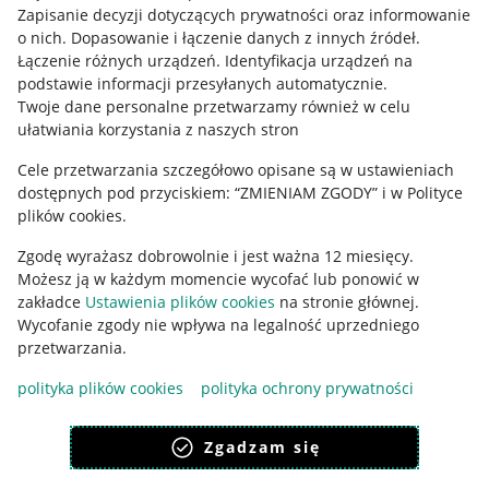
Informacje prawne
Zapisanie decyzji dotyczących prywatności oraz informowanie
o nich
.
Dopasowanie i łączenie danych z innych źródeł
.
Regulamin
Łączenie różnych urządzeń
.
Identyfikacja urządzeń na
podstawie informacji przesyłanych automatycznie
.
Polityka plików "cookies"
Twoje dane personalne przetwarzamy również w celu
ułatwiania korzystania z naszych stron
Ustawienia plików "cookies"
Cele przetwarzania szczegółowo opisane są w ustawieniach
Udostępnianie lokalizacji
dostępnych pod przyciskiem: “ZMIENIAM ZGODY” i w Polityce
Informacje dla Aktu o Usługach Cyfrowych
plików cookies.
Zgodę wyrażasz dobrowolnie i jest ważna 12 miesięcy.
Pobierz aplikację
Możesz ją w każdym momencie wycofać lub ponowić w
zakładce
Ustawienia plików cookies
na stronie głównej.
Wycofanie zgody nie wpływa na legalność uprzedniego
przetwarzania.
polityka plików cookies
polityka ochrony prywatności
Zgadzam się