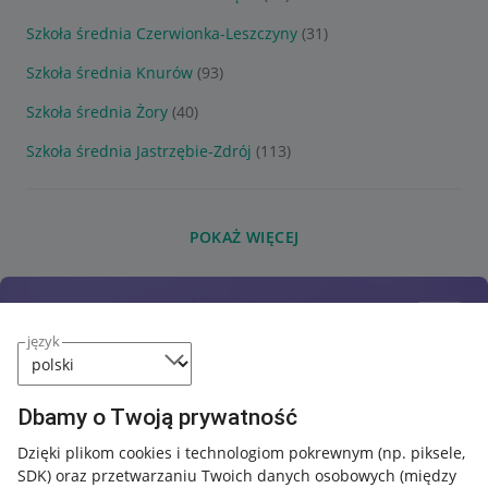
Szkoła średnia Czerwionka-Leszczyny
(31)
Szkoła średnia Knurów
(93)
Szkoła średnia Żory
(40)
Szkoła średnia Jastrzębie-Zdrój
(113)
POKAŻ WIĘCEJ
język
Dbamy o Twoją prywatność
Dzięki plikom cookies i technologiom pokrewnym
(np. piksele,
SDK)
oraz przetwarzaniu Twoich danych osobowych
(między