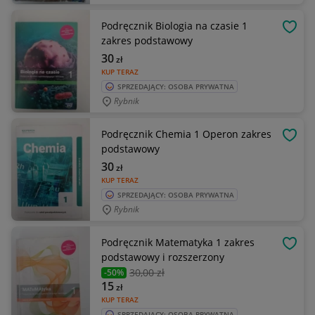
Podręcznik Biologia na czasie 1
OBSE
zakres podstawowy
30
zł
KUP TERAZ
SPRZEDAJĄCY: OSOBA PRYWATNA
Rybnik
Podręcznik Chemia 1 Operon zakres
OBSE
podstawowy
30
zł
KUP TERAZ
SPRZEDAJĄCY: OSOBA PRYWATNA
Rybnik
Podręcznik Matematyka 1 zakres
OBSE
podstawowy i rozszerzony
30
,00 zł
-50%
15
zł
KUP TERAZ
SPRZEDAJĄCY: OSOBA PRYWATNA