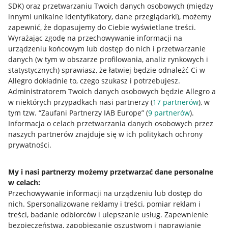
SDK)
oraz przetwarzaniu Twoich danych osobowych
(między
innymi unikalne identyfikatory, dane przeglądarki)
, możemy
zapewnić, że dopasujemy do Ciebie wyświetlane treści.
Wyrażając zgodę na przechowywanie informacji na
urządzeniu końcowym lub dostęp do nich i przetwarzanie
danych (w tym w obszarze profilowania, analiz rynkowych i
statystycznych) sprawiasz, że łatwiej będzie odnaleźć Ci w
Allegro dokładnie to, czego szukasz i potrzebujesz.
Administratorem Twoich danych osobowych będzie Allegro a
w niektórych przypadkach nasi partnerzy (
17
partnerów
), w
tym tzw. “Zaufani Partnerzy IAB Europe” (
9
partnerów
).
Przydatne informacje
Informacja o celach przetwarzania danych osobowych przez
naszych partnerów znajduje się w ich politykach ochrony
prywatności.
Jak to działa
Napisz do nas
My i nasi partnerzy możemy przetwarzać dane personalne
w celach:
Allegro Gadane dla sprzedających
Przechowywanie informacji na urządzeniu lub dostęp do
Allegro Gadane dla kupujących
nich
.
Spersonalizowane reklamy i treści, pomiar reklam i
treści, badanie odbiorców i ulepszanie usług
.
Zapewnienie
Mapa miejscowości
bezpieczeństwa, zapobieganie oszustwom i naprawianie