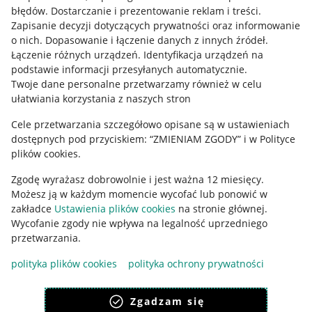
błędów
.
Dostarczanie i prezentowanie reklam i treści
.
Informacje prawne
Zapisanie decyzji dotyczących prywatności oraz informowanie
o nich
.
Dopasowanie i łączenie danych z innych źródeł
.
Regulamin
Łączenie różnych urządzeń
.
Identyfikacja urządzeń na
podstawie informacji przesyłanych automatycznie
.
Polityka plików "cookies"
Twoje dane personalne przetwarzamy również w celu
ułatwiania korzystania z naszych stron
Ustawienia plików "cookies"
Cele przetwarzania szczegółowo opisane są w ustawieniach
Udostępnianie lokalizacji
dostępnych pod przyciskiem: “ZMIENIAM ZGODY” i w Polityce
Informacje dla Aktu o Usługach Cyfrowych
plików cookies.
Zgodę wyrażasz dobrowolnie i jest ważna 12 miesięcy.
Pobierz aplikację
Możesz ją w każdym momencie wycofać lub ponowić w
zakładce
Ustawienia plików cookies
na stronie głównej.
Wycofanie zgody nie wpływa na legalność uprzedniego
przetwarzania.
polityka plików cookies
polityka ochrony prywatności
Zgadzam się