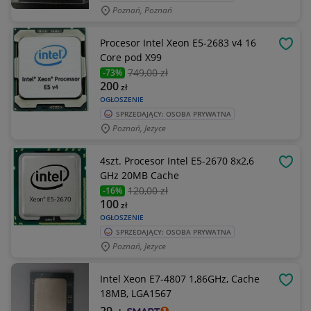
Poznań, Poznań
Procesor Intel Xeon E5-2683 v4 16
OBSE
Core pod X99
749
,00 zł
-73%
200
zł
OGŁOSZENIE
SPRZEDAJĄCY: OSOBA PRYWATNA
Poznań, Jeżyce
4szt. Procesor Intel E5-2670 8x2,6
OBSE
GHz 20MB Cache
120
,00 zł
-16%
100
zł
OGŁOSZENIE
SPRZEDAJĄCY: OSOBA PRYWATNA
Poznań, Jeżyce
Intel Xeon E7-4807 1,86GHz, Cache
OBSE
18MB, LGA1567