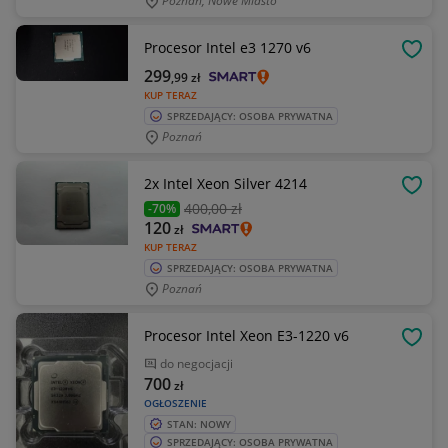
Poznań, Nowe Miasto
Procesor Intel e3 1270 v6
OBSE
299
,99
zł
KUP TERAZ
SPRZEDAJĄCY: OSOBA PRYWATNA
Poznań
2x Intel Xeon Silver 4214
OBSE
400
,00 zł
-70%
120
zł
KUP TERAZ
SPRZEDAJĄCY: OSOBA PRYWATNA
Poznań
Procesor Intel Xeon E3-1220 v6
OBSE
do negocjacji
700
zł
OGŁOSZENIE
STAN: NOWY
SPRZEDAJĄCY: OSOBA PRYWATNA