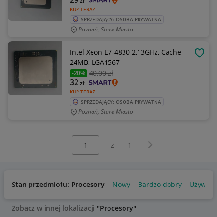
29
zł
KUP TERAZ
SPRZEDAJĄCY: OSOBA PRYWATNA
Poznań, Stare Miasto
Intel Xeon E7-4830 2,13GHz, Cache
OBSE
24MB, LGA1567
40
,00 zł
-20%
32
zł
KUP TERAZ
SPRZEDAJĄCY: OSOBA PRYWATNA
Poznań, Stare Miasto
Wybierz stronę:
Następna strona
z
1
Stan przedmiotu: Procesory
Nowy
Bardzo dobry
Używan
Zobacz w innej lokalizacji
"Procesory"