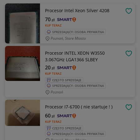
Procesor Intel Xeon Silver 4208
OBSE
70
zł
KUP TERAZ
SPRZEDAJĄCY: OSOBA PRYWATNA
Poznań, Stare Miasto
Procesor INTEL XEON W3550
OBSE
3.067GHz LGA1366 SLBEY
20
zł
KUP TERAZ
CZĘSTO SPRZEDAJE
SPRZEDAJĄCY: OSOBA PRYWATNA
Poznań
Procesor I7-6700 ( nie startuje ! )
OBSE
60
zł
KUP TERAZ
CZĘSTO SPRZEDAJE
SPRZEDAJĄCY: OSOBA PRYWATNA