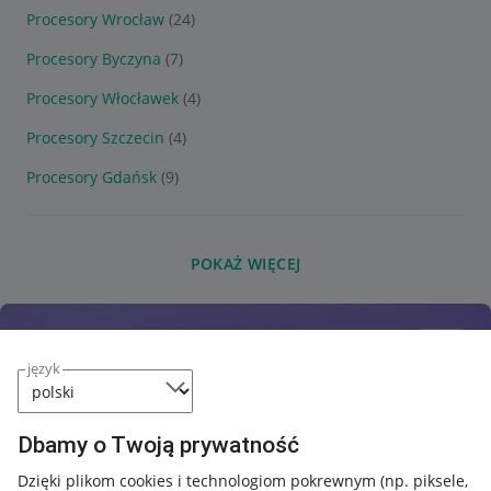
Procesory Wrocław
(24)
Procesory Byczyna
(7)
Procesory Włocławek
(4)
Procesory Szczecin
(4)
Procesory Gdańsk
(9)
POKAŻ WIĘCEJ
język
Dbamy o Twoją prywatność
Dzięki plikom cookies i technologiom pokrewnym
(np. piksele,