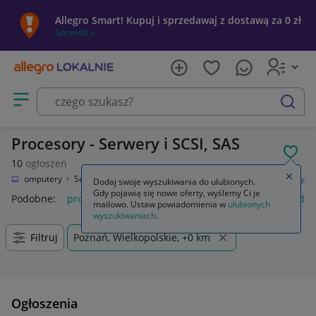
Allegro Smart! Kupuj i sprzedawaj z dostawą za 0 zł
Sprawdź »
Otwórz menu z kategoriami
szukaj
Procesory - Serwery i SCSI, SAS
POL
10
ogłoszeń
Zamkn
ika
Komputery
Serwery i akcesoria
Podzespoły serwerowe
Procesory
Dodaj swoje wyszukiwania do ulubionych.
Gdy pojawią się nowe oferty, wyślemy Ci je
Podobne:
procesor
procesory efekty preampy
procesor dź
mailowo. Ustaw powiadomienia w
ulubionych
wyszukiwaniach
.
Filtruj
Poznań, Wielkopolskie, +0 km
Ogłoszenia