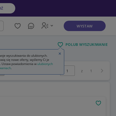
DŹ
WYSTAW
kaj
POLUB WYSZUKIWANIE
Zamknij wskazówkę
oje wyszukiwania do ulubionych.
wią się nowe oferty, wyślemy Ci je
. Ustaw powiadomienia w
ulubionych
Wybierz stronę:
waniach
.
Następna 
z
1
OBSERWU