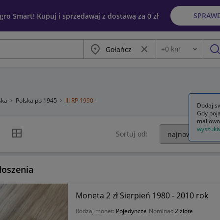
SPRAW
egro Smart! Kupuj i sprzedawaj z dostawą za 0 zł
Miasto
Wyczyść frazę
+
0
km
Odległość
szu
ska
Polska po 1945
III RP 1990 -
Dodaj sw
Gdy poja
mailowo
wyszuki
k listy
Widok siatki
Sortuj od:
łoszenia
Moneta 2 zł Sierpień 1980 - 2010 rok
Rodzaj monet:
Pojedyncze
Nominał:
2 złote