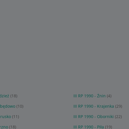
dzież
(18)
III RP 1990 - Żnin
(4)
zebędowo
(10)
III RP 1990 - Krajenka
(29)
drusko
(11)
III RP 1990 - Oborniki
(22)
brzno
(18)
III RP 1990 - Piła
(19)