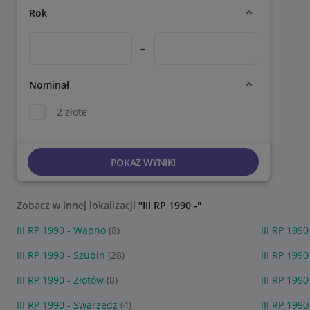
Rok
–
Nominał
2 złote
POKAŻ WYNIKI
Zobacz w innej lokalizacji
"III RP 1990 -"
III RP 1990 - Wapno
(8)
III RP 199
III RP 1990 - Szubin
(28)
III RP 199
III RP 1990 - Złotów
(8)
III RP 199
III RP 1990 - Swarzędz
(4)
III RP 199