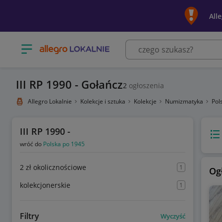
All
Otwórz menu z kategoriami
III RP 1990 - Gołańcz
2
ogłoszenia
Allegro Lokalnie
Kolekcje i sztuka
Kolekcje
Numizmatyka
Pol
III RP 1990 -
Wido
wróć do
Polska po 1945
2 zł okolicznościowe
1
Og
kolekcjonerskie
1
Filtry
Wyczyść