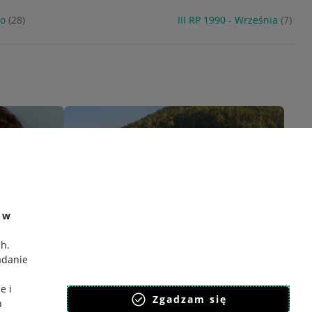
no
(28)
III RP 1990 - Września
(7)
e w
ch
.
adanie
e i
Zgadzam się
h