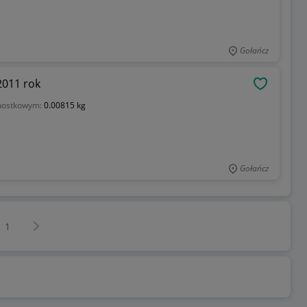
Gołańcz
 2011 rok
OBSERWU
nostkowym:
0.00815 kg
Gołańcz
Następna strona
z
1