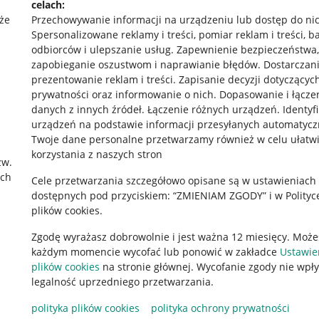
celach:
że
Przechowywanie informacji na urządzeniu lub dostęp do ni
Spersonalizowane reklamy i treści, pomiar reklam i treści, b
odbiorców i ulepszanie usług
.
Zapewnienie bezpieczeństwa,
zapobieganie oszustwom i naprawianie błędów
.
Dostarczani
prezentowanie reklam i treści
.
Zapisanie decyzji dotyczącyc
prywatności oraz informowanie o nich
.
Dopasowanie i łącze
danych z innych źródeł
.
Łączenie różnych urządzeń
.
Identyf
urządzeń na podstawie informacji przesyłanych automatycz
rawne
Pobierz aplikację
Twoje dane personalne przetwarzamy również w celu ułatw
korzystania z naszych stron
zw.
ach
Cele przetwarzania szczegółowo opisane są w ustawieniach
 "cookies"
dostępnych pod przyciskiem: “ZMIENIAM ZGODY” i w Polityc
plików cookies.
ów "cookies"
Zgodę wyrażasz dobrowolnie i jest ważna 12 miesięcy. Może
okalizacji
każdym momencie wycofać lub ponowić w zakładce
Ustawie
 Aktu o Usługach Cyfrowych
plików cookies
na stronie głównej. Wycofanie zgody nie wpł
legalność uprzedniego przetwarzania.
polityka plików cookies
polityka ochrony prywatności