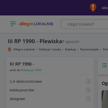
All
Otwórz menu z kategoriami
III RP 1990 - Plewiska
7
ogłoszeń
Allegro Lokalnie
Kolekcje i sztuka
Kolekcje
Numizmatyka
Pol
III RP 1990 -
Wido
wróć do
Polska po 1945
2 zł okolicznościowe
3
Og
kolekcjonerskie
3
obiegowe
1