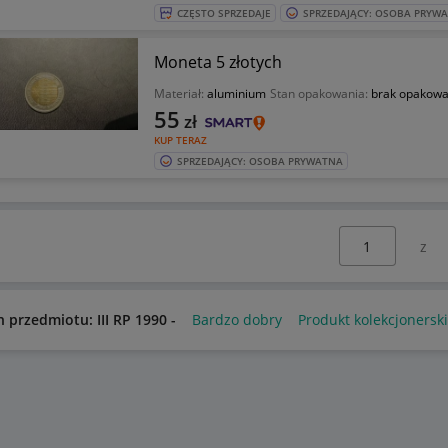
CZĘSTO SPRZEDAJE
SPRZEDAJĄCY: OSOBA PRYW
Moneta 5 złotych
Materiał:
aluminium
Stan opakowania:
brak opakowa
55
zł
KUP TERAZ
SPRZEDAJĄCY: OSOBA PRYWATNA
Wybierz stronę:
n przedmiotu: III RP 1990 -
Bardzo dobry
Produkt kolekcjonerski