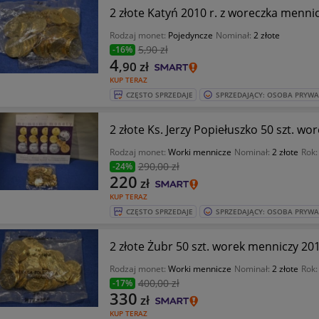
2 złote Katyń 2010 r. z woreczka menni
Rodzaj monet:
Pojedyncze
Nominał:
2 złote
5
,90 zł
-16%
4
,90
zł
KUP TERAZ
CZĘSTO SPRZEDAJE
SPRZEDAJĄCY: OSOBA PRYW
2 złote Ks. Jerzy Popiełuszko 50 szt. wo
Rodzaj monet:
Worki mennicze
Nominał:
2 złote
Rok
290
,00 zł
-24%
220
zł
KUP TERAZ
CZĘSTO SPRZEDAJE
SPRZEDAJĄCY: OSOBA PRYW
2 złote Żubr 50 szt. worek menniczy 201
Rodzaj monet:
Worki mennicze
Nominał:
2 złote
Rok
400
,00 zł
-17%
330
zł
KUP TERAZ