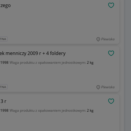
czego
OBSERWU
Plewiska
ATNA
rek menniczy 2009 r + 4 foldery
OBSERWU
:
1998
Waga produktu z opakowaniem jednostkowym:
2 kg
Plewiska
ATNA
3 r
OBSERWU
:
1998
Waga produktu z opakowaniem jednostkowym:
2 kg