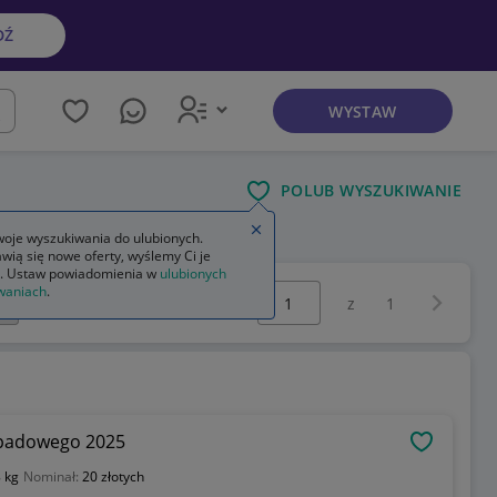
DŹ
WYSTAW
kaj
POLUB WYSZUKIWANIE
Zamknij wskazówkę
oje wyszukiwania do ulubionych.
wią się nowe oferty, wyślemy Ci je
. Ustaw powiadomienia w
ulubionych
Wybierz stronę:
waniach
.
Następna 
z
1
topadowego 2025
OBSERWU
 kg
Nominał:
20 złotych