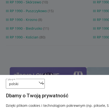
III RP 1990 - Skórzewo
(10)
III RP 199
III RP 1990 - Puszczykowo
(15)
III RP 199
III RP 1990 - Krosno
(8)
III RP 199
III RP 1990 - Biedrusko
(11)
III RP 199
III RP 1990 - Kościan
(80)
III RP 199
język
Dbamy o Twoją prywatność
Dzięki plikom cookies i technologiom pokrewnym
(np. piksele, 