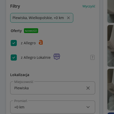
Filtry
Wyczyść
Plewiska, Wielkopolskie, +0 km
Oferty
NOWOŚĆ!
z Allegro
z Allegro Lokalnie
7
Lokalizacja
Miejscowość
Promień