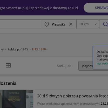
SPRAW
egro Smart! Kupuj i sprzedawaj z dostawą za 0 zł
Miasto
Wyczyść frazę
+
0
km
Odległość
szu
ska
Polska po 1945
III RP 1990 -
Dodaj sw
Gdy poja
mailowo
wyszuki
k listy
Widok siatki
Sortuj od:
łoszenia
20 zł 5 złotych z okresu powstania lis
Waga produktu z opakowaniem jednostkowym:
28.28