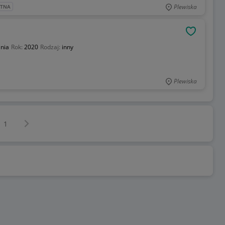
Plewiska
ATNA
OBSERWU
nia
Rok:
2020
Rodzaj:
inny
Plewiska
Następna strona
z
1