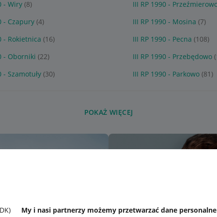
0 - Wiry
(8)
III RP 1990 - Przeźmierow
0 - Czapury
(4)
III RP 1990 - Mosina
(7)
0 - Rokietnica
(16)
III RP 1990 - Pecna
(108)
0 - Oborniki
(22)
III RP 1990 - Przebędowo
0 - Szamotuły
(30)
III RP 1990 - Parkowo
(81)
POKAŻ WIĘCEJ
SDK)
My i nasi partnerzy możemy przetwarzać dane personaln