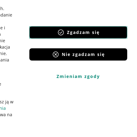
ch
.
adanie
e i
Zgadzam się
h
nie
ikacja
nie
.
Nie zgadzam się
iania
Zmieniam zgody
e
sz ją w
nia
ywa na