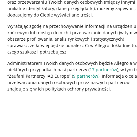
oraz przetwarzaniu Twoich danych osobowych
(między innymi
unikalne identyfikatory, dane przeglądarki)
, możemy zapewnić, 
dopasujemy do Ciebie wyświetlane treści.
Wyrażając zgodę na przechowywanie informacji na urządzeniu
końcowym lub dostęp do nich i przetwarzanie danych (w tym w
obszarze profilowania, analiz rynkowych i statystycznych)
sprawiasz, że łatwiej będzie odnaleźć Ci w Allegro dokładnie to,
czego szukasz i potrzebujesz.
Przydatne informacje
Informacje p
Administratorem Twoich danych osobowych będzie Allegro a w
niektórych przypadkach nasi partnerzy (
17
partnerów
), w tym t
Jak to działa
Regulamin
“Zaufani Partnerzy IAB Europe” (
9
partnerów
). Informacja o cel
Napisz do nas
Polityka plików
przetwarzania danych osobowych przez naszych partnerów
znajduje się w ich politykach ochrony prywatności.
Allegro Gadane dla sprzedających
Ustawienia plik
Allegro Gadane dla kupujących
Udostępnianie l
Mapa miejscowości
Informacje dla