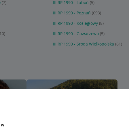
o
(7)
III RP 1990 - Luboń
(5)
III RP 1990 - Poznań
(693)
III RP 1990 - Koziegłowy
(8)
(10)
III RP 1990 - Gowarzewo
(5)
III RP 1990 - Środa Wielkopolska
(61)
e w