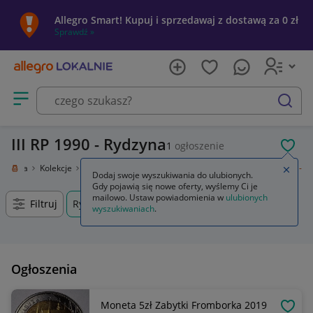
Allegro Smart! Kupuj i sprzedawaj z dostawą za 0 zł
Sprawdź »
Otwórz menu z kategoriami
szukaj
III RP 1990 - Rydzyna
1
ogłoszenie
POL
i sztuka
Kolekcje
Numizmatyka
Polska
Polska po 1945
III RP 1990 -
Zamkn
Dodaj swoje wyszukiwania do ulubionych.
Gdy pojawią się nowe oferty, wyślemy Ci je
mailowo. Ustaw powiadomienia w
ulubionych
Filtruj
Rydzyna, Wielkopolskie, +0 km
wyszukiwaniach
.
Ogłoszenia
Moneta 5zł Zabytki Fromborka 2019
OBSE