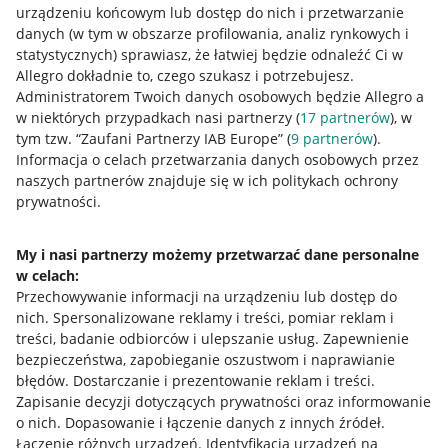
urządzeniu końcowym lub dostęp do nich i przetwarzanie
danych (w tym w obszarze profilowania, analiz rynkowych i
statystycznych) sprawiasz, że łatwiej będzie odnaleźć Ci w
Allegro dokładnie to, czego szukasz i potrzebujesz.
Przydatne informacje
Administratorem Twoich danych osobowych będzie Allegro a
w niektórych przypadkach nasi partnerzy (
17
partnerów
), w
Jak to działa
tym tzw. “Zaufani Partnerzy IAB Europe” (
9
partnerów
).
Informacja o celach przetwarzania danych osobowych przez
Napisz do nas
naszych partnerów znajduje się w ich politykach ochrony
prywatności.
Allegro Gadane dla sprzedających
Allegro Gadane dla kupujących
My i nasi partnerzy możemy przetwarzać dane personalne
w celach:
Mapa miejscowości
Przechowywanie informacji na urządzeniu lub dostęp do
nich
.
Spersonalizowane reklamy i treści, pomiar reklam i
Informacje prawne
treści, badanie odbiorców i ulepszanie usług
.
Zapewnienie
bezpieczeństwa, zapobieganie oszustwom i naprawianie
Regulamin
błędów
.
Dostarczanie i prezentowanie reklam i treści
.
Zapisanie decyzji dotyczących prywatności oraz informowanie
Polityka plików "cookies"
o nich
.
Dopasowanie i łączenie danych z innych źródeł
.
Ustawienia plików "cookies"
Łączenie różnych urządzeń
.
Identyfikacja urządzeń na