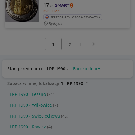
17
zł
KUP TERAZ
SPRZEDAJĄCY: OSOBA PRYWATNA
Rydzyna
Wybierz stronę:
Następna strona
z
1
Stan przedmiotu: III RP 1990 -
Bardzo dobry
Zobacz w innej lokalizacji
"III RP 1990 -"
III RP 1990 - Leszno
(21)
III RP 1990 - Wilkowice
(7)
III RP 1990 - Święciechowa
(49)
III RP 1990 - Rawicz
(4)