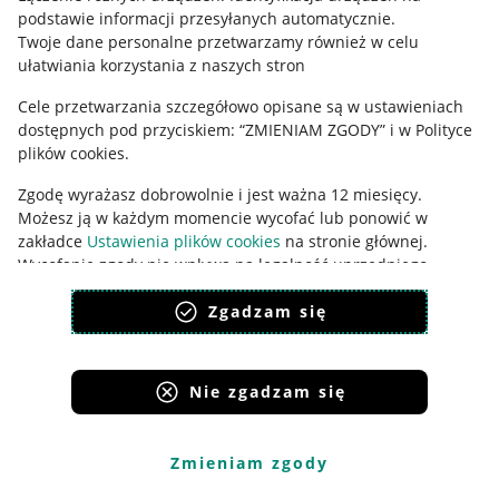
podstawie informacji przesyłanych automatycznie
.
Udostępnianie lokalizacji
Twoje dane personalne przetwarzamy również w celu
ułatwiania korzystania z naszych stron
Informacje dla Aktu o Usługach Cyfrowych
Cele przetwarzania szczegółowo opisane są w ustawieniach
Pobierz aplikację
dostępnych pod przyciskiem: “ZMIENIAM ZGODY” i w Polityce
plików cookies.
Zgodę wyrażasz dobrowolnie i jest ważna 12 miesięcy.
Możesz ją w każdym momencie wycofać lub ponowić w
zakładce
Ustawienia plików cookies
na stronie głównej.
Wycofanie zgody nie wpływa na legalność uprzedniego
przetwarzania.
Zgadzam się
polityka plików cookies
polityka ochrony prywatności
Nie zgadzam się
Korzystanie z serwisu oznacza akceptację
regulaminu
.
Zmieniam zgody