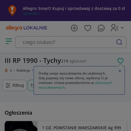
Allegro Smart! Kupuj i sprzedawaj z dostawą za 0 zł
Sprawdź »
Otwórz menu z kategoriami
szukaj
III RP 1990 - Tychy
219
ogłoszeń
POL
i sztuka
Kolekcje
Numizmatyka
Polska
Polska po 1945
III RP 1990 -
Zamkn
Dodaj swoje wyszukiwania do ulubionych.
Gdy pojawią się nowe oferty, wyślemy Ci je
mailowo. Ustaw powiadomienia w
ulubionych
Filtruj
Tychy, Śląskie, +0 km
wyszukiwaniach
.
Ogłoszenia
1 OZ. POWSTANIE WARSZAWSKIE Ag 999