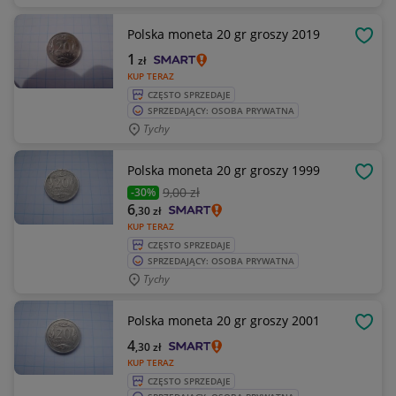
Polska moneta 20 gr groszy 2019
OBSE
1
zł
KUP TERAZ
CZĘSTO SPRZEDAJE
SPRZEDAJĄCY: OSOBA PRYWATNA
Tychy
Polska moneta 20 gr groszy 1999
OBSE
9
,00 zł
-30%
6
,30
zł
KUP TERAZ
CZĘSTO SPRZEDAJE
SPRZEDAJĄCY: OSOBA PRYWATNA
Tychy
Polska moneta 20 gr groszy 2001
OBSE
4
,30
zł
KUP TERAZ
CZĘSTO SPRZEDAJE