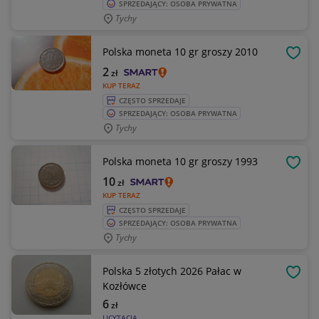
SPRZEDAJĄCY: OSOBA PRYWATNA
Tychy
Polska moneta 10 gr groszy 2010
OBSE
2
zł
KUP TERAZ
CZĘSTO SPRZEDAJE
SPRZEDAJĄCY: OSOBA PRYWATNA
Tychy
Polska moneta 10 gr groszy 1993
OBSE
10
zł
KUP TERAZ
CZĘSTO SPRZEDAJE
SPRZEDAJĄCY: OSOBA PRYWATNA
Tychy
Polska 5 złotych 2026 Pałac w
OBSE
Kozłówce
6
zł
LICYTACJA