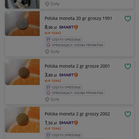
Tychy
Polska moneta 20 gr groszy 1991
OBSE
8
,90
zł
KUP TERAZ
CZĘSTO SPRZEDAJE
SPRZEDAJĄCY: OSOBA PRYWATNA
Tychy
Polska moneta 2 gr grosze 2001
OBSE
3
,80
zł
KUP TERAZ
CZĘSTO SPRZEDAJE
SPRZEDAJĄCY: OSOBA PRYWATNA
Tychy
Polska moneta 2 gr groszy 2002
OBSE
1
,50
zł
KUP TERAZ
CZĘSTO SPRZEDAJE