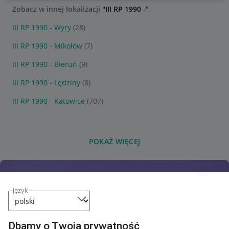
Zobacz w innej lokalizacji
"III RP 1990 -"
III RP 1990 - Wyry
(28)
III RP 1990 - Mikołów
(7)
III RP 1990 - Bieruń
(9)
III RP 1990 - Lędziny
(8)
III RP 1990 - Katowice
(707)
POKAŻ WIĘCEJ
język
Dbamy o Twoją prywatność