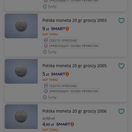
SPRZEDAJĄCY: OSOBA PRYWATNA
Tychy
Polska moneta 20 gr groszy 2003
OBSE
9
zł
KUP TERAZ
CZĘSTO SPRZEDAJE
SPRZEDAJĄCY: OSOBA PRYWATNA
Tychy
Polska moneta 20 gr groszy 2005
OBSE
5
zł
KUP TERAZ
CZĘSTO SPRZEDAJE
SPRZEDAJĄCY: OSOBA PRYWATNA
Tychy
Polska moneta 20 gr groszy 2006
OBSE
4
,90 zł
4
,60
zł
KUP TERAZ