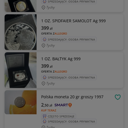
SPRZEDAJĄCY: OSOBA PRYWATNA
Tychy
1 OZ. SPIDFAIER SAMOLOT Ag 999
399
zł
OFERTA Z
ALLEGRO
SPRZEDAJĄCY: OSOBA PRYWATNA
Tychy
1 OZ. BAŁTYK Ag 999
399
zł
OFERTA Z
ALLEGRO
SPRZEDAJĄCY: OSOBA PRYWATNA
Tychy
Polska moneta 20 gr groszy 1997
OBSE
2
,50
zł
KUP TERAZ
CZĘSTO SPRZEDAJE
SPRZEDAJĄCY: OSOBA PRYWATNA
Tychy