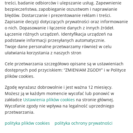
treści, badanie odbiorców i ulepszanie usług
.
Zapewnienie
Mapa miejscowości
bezpieczeństwa, zapobieganie oszustwom i naprawianie
błędów
.
Dostarczanie i prezentowanie reklam i treści
.
Informacje prawne
Zapisanie decyzji dotyczących prywatności oraz informowanie
o nich
.
Dopasowanie i łączenie danych z innych źródeł
.
Regulamin
Łączenie różnych urządzeń
.
Identyfikacja urządzeń na
podstawie informacji przesyłanych automatycznie
.
Polityka plików "cookies"
Twoje dane personalne przetwarzamy również w celu
ułatwiania korzystania z naszych stron
Ustawienia plików "cookies"
Cele przetwarzania szczegółowo opisane są w ustawieniach
Udostępnianie lokalizacji
dostępnych pod przyciskiem: “ZMIENIAM ZGODY” i w Polityce
Informacje dla Aktu o Usługach Cyfrowych
plików cookies.
Zgodę wyrażasz dobrowolnie i jest ważna 12 miesięcy.
Pobierz aplikację
Możesz ją w każdym momencie wycofać lub ponowić w
zakładce
Ustawienia plików cookies
na stronie głównej.
Wycofanie zgody nie wpływa na legalność uprzedniego
przetwarzania.
polityka plików cookies
polityka ochrony prywatności