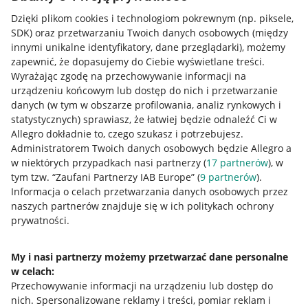
Dzięki plikom cookies i technologiom pokrewnym
(np. piksele,
SDK)
oraz przetwarzaniu Twoich danych osobowych
(między
innymi unikalne identyfikatory, dane przeglądarki)
, możemy
zapewnić, że dopasujemy do Ciebie wyświetlane treści.
Wyrażając zgodę na przechowywanie informacji na
urządzeniu końcowym lub dostęp do nich i przetwarzanie
danych (w tym w obszarze profilowania, analiz rynkowych i
statystycznych) sprawiasz, że łatwiej będzie odnaleźć Ci w
Allegro dokładnie to, czego szukasz i potrzebujesz.
Administratorem Twoich danych osobowych będzie Allegro a
w niektórych przypadkach nasi partnerzy (
17
partnerów
), w
Nawigacja
tym tzw. “Zaufani Partnerzy IAB Europe” (
9
partnerów
).
Przydatne informacje
Informacja o celach przetwarzania danych osobowych przez
naszych partnerów znajduje się w ich politykach ochrony
prywatności.
Jak to działa
Napisz do nas
My i nasi partnerzy możemy przetwarzać dane personalne
w celach:
Allegro Gadane dla sprzedających
Przechowywanie informacji na urządzeniu lub dostęp do
Allegro Gadane dla kupujących
nich
.
Spersonalizowane reklamy i treści, pomiar reklam i