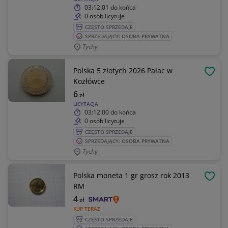
03:12:01
do końca
0 osób licytuje
CZĘSTO SPRZEDAJE
SPRZEDAJĄCY: OSOBA PRYWATNA
Tychy
Polska 5 złotych 2026 Pałac w
OBSE
Kozłówce
6
zł
LICYTACJA
03:12:00
do końca
0 osób licytuje
CZĘSTO SPRZEDAJE
SPRZEDAJĄCY: OSOBA PRYWATNA
Tychy
Polska moneta 1 gr grosz rok 2013
OBSE
RM
4
zł
KUP TERAZ
CZĘSTO SPRZEDAJE