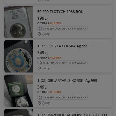
50 000 ZŁOTYCH 1988 ROK
199
zł
OFERTA Z
ALLEGRO
SPRZEDAJĄCY: OSOBA PRYWATNA
Tychy
1 OZ. POCZTA POLSKA Ag 999
349
zł
OFERTA Z
ALLEGRO
SPRZEDAJĄCY: OSOBA PRYWATNA
Tychy
1 OZ. GIBLARTAR, SIKORSKI Ag 999
349
zł
OFERTA Z
ALLEGRO
SPRZEDAJĄCY: OSOBA PRYWATNA
Tychy
1 OZ. MAZUREK DĄBROWSKIEGO Ag 999