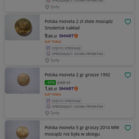
SPRZEDAJĄCY: OSOBA PRYWATNA
Tychy
Polska moneta 2 zł złote mosiądz
OBSE
Smoleńsk nakład
9
,80
zł
KUP TERAZ
CZĘSTO SPRZEDAJE
SPRZEDAJĄCY: OSOBA PRYWATNA
Tychy
Polska moneta 2 gr grosze 1992
OBSE
2
,60 zł
-30%
1
,80
zł
KUP TERAZ
CZĘSTO SPRZEDAJE
SPRZEDAJĄCY: OSOBA PRYWATNA
Tychy
Polska moneta 5 gr groszy 2014 MW
OBSE
mosiądz nie była w obiegu