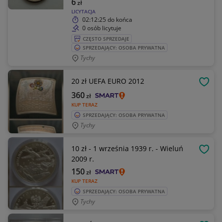
6
zł
LICYTACJA
02:12:25
do końca
0 osób licytuje
CZĘSTO SPRZEDAJE
SPRZEDAJĄCY: OSOBA PRYWATNA
Tychy
20 zł UEFA EURO 2012
OBSE
360
zł
KUP TERAZ
SPRZEDAJĄCY: OSOBA PRYWATNA
Tychy
10 zł - 1 września 1939 r. - Wieluń
OBSE
2009 r.
150
zł
KUP TERAZ
SPRZEDAJĄCY: OSOBA PRYWATNA
Tychy