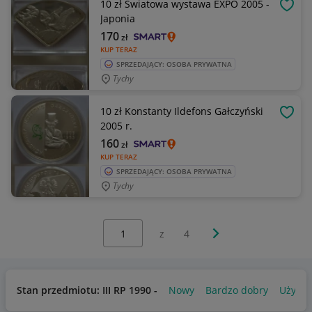
10 zł Światowa wystawa EXPO 2005 -
OBSE
Japonia
170
zł
KUP TERAZ
SPRZEDAJĄCY: OSOBA PRYWATNA
Tychy
10 zł Konstanty Ildefons Gałczyński
OBSE
2005 r.
160
zł
KUP TERAZ
SPRZEDAJĄCY: OSOBA PRYWATNA
Tychy
Wybierz stronę:
Następna strona
z
4
Stan przedmiotu: III RP 1990 -
Nowy
Bardzo dobry
Używa