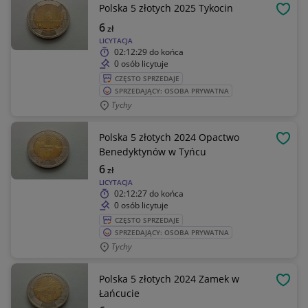
Polska 5 złotych 2025 Tykocin
OBSE
6
zł
LICYTACJA
02:12:29
do końca
0 osób licytuje
CZĘSTO SPRZEDAJE
SPRZEDAJĄCY: OSOBA PRYWATNA
Tychy
Polska 5 złotych 2024 Opactwo
OBSE
Benedyktynów w Tyńcu
6
zł
LICYTACJA
02:12:27
do końca
0 osób licytuje
CZĘSTO SPRZEDAJE
SPRZEDAJĄCY: OSOBA PRYWATNA
Tychy
Polska 5 złotych 2024 Zamek w
OBSE
Łańcucie