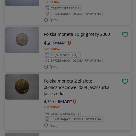
KUP TERAZ
CZĘSTO SPRZEDAJE
SPRZEDAJĄCY: OSOBA PRYWATNA
Tychy
Polska moneta 10 gr groszy 2000
OBSE
4
zł
KUP TERAZ
CZĘSTO SPRZEDAJE
SPRZEDAJĄCY: OSOBA PRYWATNA
Tychy
Polska moneta 2 zł złote
OBSE
okolicznościowe 2009 jaszczurka
jaszczórka
4
,50
zł
KUP TERAZ
CZĘSTO SPRZEDAJE
SPRZEDAJĄCY: OSOBA PRYWATNA
Tychy