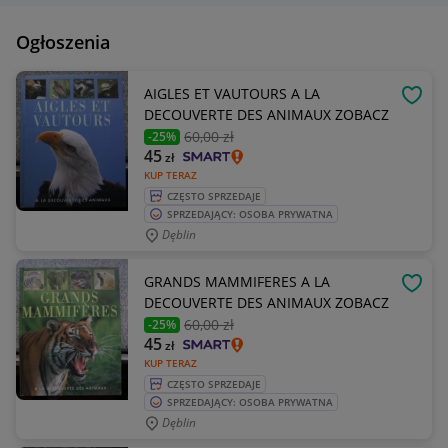
Ogłoszenia
AIGLES ET VAUTOURS A LA
OBSE
DECOUVERTE DES ANIMAUX ZOBACZ
60
,00 zł
-25%
45
zł
KUP TERAZ
CZĘSTO SPRZEDAJE
SPRZEDAJĄCY: OSOBA PRYWATNA
Dęblin
GRANDS MAMMIFERES A LA
OBSE
DECOUVERTE DES ANIMAUX ZOBACZ
60
,00 zł
-25%
45
zł
KUP TERAZ
CZĘSTO SPRZEDAJE
SPRZEDAJĄCY: OSOBA PRYWATNA
Dęblin