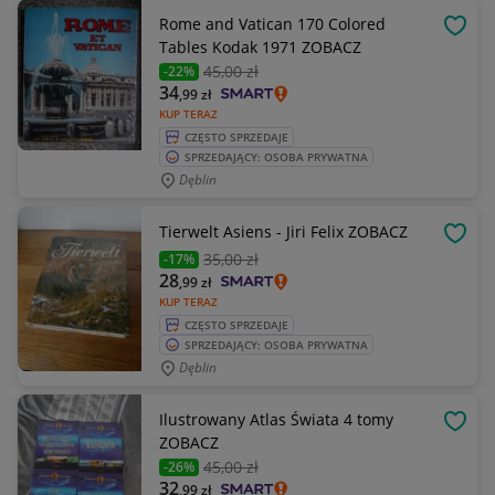
Rome and Vatican 170 Colored
OBSE
Tables Kodak 1971 ZOBACZ
45
,00 zł
-22%
34
,99
zł
KUP TERAZ
CZĘSTO SPRZEDAJE
SPRZEDAJĄCY: OSOBA PRYWATNA
Dęblin
Tierwelt Asiens - Jiri Felix ZOBACZ
OBSE
35
,00 zł
-17%
28
,99
zł
KUP TERAZ
CZĘSTO SPRZEDAJE
SPRZEDAJĄCY: OSOBA PRYWATNA
Dęblin
Ilustrowany Atlas Świata 4 tomy
OBSE
ZOBACZ
45
,00 zł
-26%
32
,99
zł