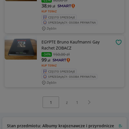
50
,00 zł
-22%
38
,99
zł
KUP TERAZ
CZĘSTO SPRZEDAJE
SPRZEDAJĄCY: OSOBA PRYWATNA
Dęblin
EGYPTE Bruno Kaufmanni Gay
OBSE
Rachet ZOBACZ
150
,00 zł
-34%
99
zł
KUP TERAZ
CZĘSTO SPRZEDAJE
SPRZEDAJĄCY: OSOBA PRYWATNA
Dęblin
Wybierz stronę:
Następna strona
z
1
Stan przedmiotu: Albumy krajoznawcze i przyrodnicze
Bard