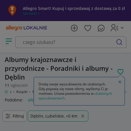
Allegro Smart! Kupuj i sprzedawaj z dostawą za 0 zł
Sprawdź »
Otwórz menu z kategoriami
szukaj
Albumy krajoznawcze i
przyrodnicze - Poradniki i albumy -
POL
Dęblin
Zamkn
Dodaj swoje wyszukiwania do ulubionych.
11
ogłoszeń
Gdy pojawią się nowe oferty, wyślemy Ci je
rozrywka
Książki
Poradniki i albumy
Albumy krajoznawcze i przyrodnicze
mailowo. Ustaw powiadomienia w
ulubionych
wyszukiwaniach
.
Podobne:
albumy krajoznawcze i przyrodnicze
Filtruj
Dęblin, Lubelskie, +0 km