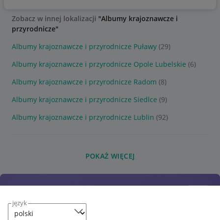
Zobacz w innej lokalizacji
"Albumy krajoznawcze i
przyrodnicze"
Albumy krajoznawcze i przyrodnicze Puławy
(29)
Albumy krajoznawcze i przyrodnicze Opole Lubelskie
(6)
Albumy krajoznawcze i przyrodnicze Radom
(8)
Albumy krajoznawcze i przyrodnicze Siedlce
(9)
Albumy krajoznawcze i przyrodnicze Lublin
(92)
POKAŻ WIĘCEJ
język