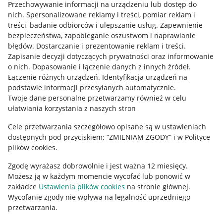
Przechowywanie informacji na urządzeniu lub dostęp do
Allegro Gadane dla kupujących
nich
.
Spersonalizowane reklamy i treści, pomiar reklam i
treści, badanie odbiorców i ulepszanie usług
.
Zapewnienie
Mapa miejscowości
bezpieczeństwa, zapobieganie oszustwom i naprawianie
błędów
.
Dostarczanie i prezentowanie reklam i treści
.
Informacje prawne
Zapisanie decyzji dotyczących prywatności oraz informowanie
o nich
.
Dopasowanie i łączenie danych z innych źródeł
.
Regulamin
Łączenie różnych urządzeń
.
Identyfikacja urządzeń na
podstawie informacji przesyłanych automatycznie
.
Polityka plików "cookies"
Twoje dane personalne przetwarzamy również w celu
ułatwiania korzystania z naszych stron
Ustawienia plików "cookies"
Cele przetwarzania szczegółowo opisane są w ustawieniach
Udostępnianie lokalizacji
dostępnych pod przyciskiem: “ZMIENIAM ZGODY” i w Polityce
Informacje dla Aktu o Usługach Cyfrowych
plików cookies.
Zgodę wyrażasz dobrowolnie i jest ważna 12 miesięcy.
Pobierz aplikację
Możesz ją w każdym momencie wycofać lub ponowić w
zakładce
Ustawienia plików cookies
na stronie głównej.
Wycofanie zgody nie wpływa na legalność uprzedniego
przetwarzania.