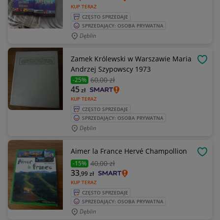
KUP TERAZ
CZĘSTO SPRZEDAJE
SPRZEDAJĄCY: OSOBA PRYWATNA
Dęblin
Zamek Królewski w Warszawie Maria
OBSE
Andrzej Szypowscy 1973
60
,00 zł
-25%
45
zł
KUP TERAZ
CZĘSTO SPRZEDAJE
SPRZEDAJĄCY: OSOBA PRYWATNA
Dęblin
Aimer la France Hervé Champollion
OBSE
40
,00 zł
-15%
33
,99
zł
KUP TERAZ
CZĘSTO SPRZEDAJE
SPRZEDAJĄCY: OSOBA PRYWATNA
Dęblin