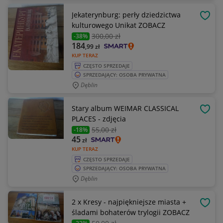
Jekaterynburg: perły dziedzictwa
OBSE
kulturowego Unikat ZOBACZ
300
,00 zł
-38%
184
,99
zł
KUP TERAZ
CZĘSTO SPRZEDAJE
SPRZEDAJĄCY: OSOBA PRYWATNA
Dęblin
Stary album WEIMAR CLASSICAL
OBSE
PLACES - zdjęcia
55
,00 zł
-18%
45
zł
KUP TERAZ
CZĘSTO SPRZEDAJE
SPRZEDAJĄCY: OSOBA PRYWATNA
Dęblin
2 x Kresy - najpiękniejsze miasta +
OBSE
śladami bohaterów trylogii ZOBACZ