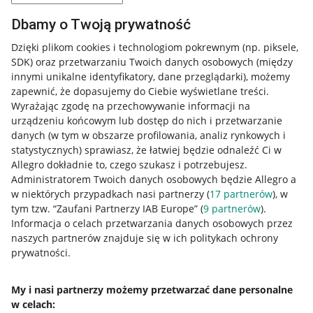
Dbamy o Twoją prywatność
Dzięki plikom cookies i technologiom pokrewnym
(np. piksele,
SDK)
oraz przetwarzaniu Twoich danych osobowych
(między
innymi unikalne identyfikatory, dane przeglądarki)
, możemy
zapewnić, że dopasujemy do Ciebie wyświetlane treści.
Wyrażając zgodę na przechowywanie informacji na
urządzeniu końcowym lub dostęp do nich i przetwarzanie
danych (w tym w obszarze profilowania, analiz rynkowych i
statystycznych) sprawiasz, że łatwiej będzie odnaleźć Ci w
Allegro dokładnie to, czego szukasz i potrzebujesz.
Administratorem Twoich danych osobowych będzie Allegro a
w niektórych przypadkach nasi partnerzy (
17
partnerów
), w
tym tzw. “Zaufani Partnerzy IAB Europe” (
9
partnerów
).
Przydatne informacje
Informacja o celach przetwarzania danych osobowych przez
naszych partnerów znajduje się w ich politykach ochrony
prywatności.
Jak to działa
Napisz do nas
My i nasi partnerzy możemy przetwarzać dane personalne
w celach:
Allegro Gadane dla sprzedających