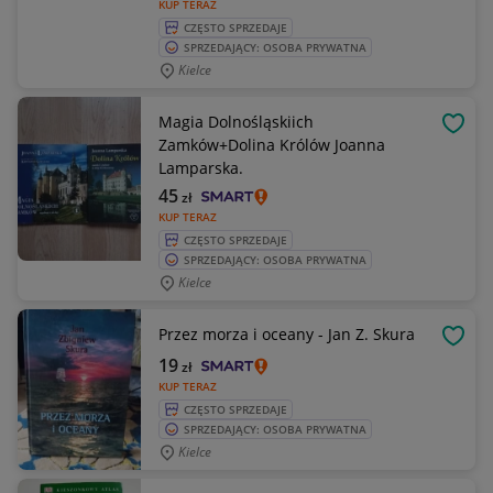
KUP TERAZ
CZĘSTO SPRZEDAJE
SPRZEDAJĄCY: OSOBA PRYWATNA
Kielce
Magia Dolnośląskiich
OBSE
Zamków+Dolina Królów Joanna
Lamparska.
45
zł
KUP TERAZ
CZĘSTO SPRZEDAJE
SPRZEDAJĄCY: OSOBA PRYWATNA
Kielce
Przez morza i oceany - Jan Z. Skura
OBSE
19
zł
KUP TERAZ
CZĘSTO SPRZEDAJE
SPRZEDAJĄCY: OSOBA PRYWATNA
Kielce