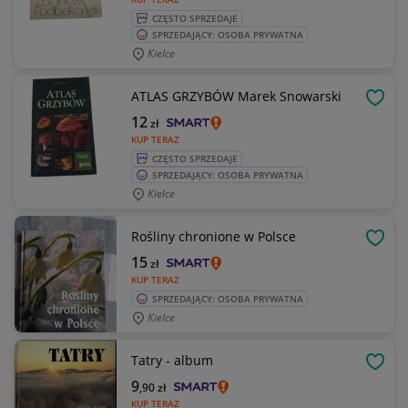
CZĘSTO SPRZEDAJE
SPRZEDAJĄCY: OSOBA PRYWATNA
Kielce
ATLAS GRZYBÓW Marek Snowarski
OBSE
12
zł
KUP TERAZ
CZĘSTO SPRZEDAJE
SPRZEDAJĄCY: OSOBA PRYWATNA
Kielce
Rośliny chronione w Polsce
OBSE
15
zł
KUP TERAZ
SPRZEDAJĄCY: OSOBA PRYWATNA
Kielce
Tatry - album
OBSE
9
,90
zł
KUP TERAZ