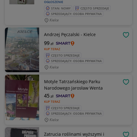
OGŁOSZENIE
STAN: NOWY
CZĘSTO SPRZEDAJE
SPRZEDAJĄCY: OSOBA PRYWATNA
Kielce
Andrzej Pęczalski - Kielce
OBSE
99
zł
KUP TERAZ
CZĘSTO SPRZEDAJE
SPRZEDAJĄCY: OSOBA PRYWATNA
Kielce
Motyle Tatrzańskiego Parku
OBSE
Narodowego Jarosław Wenta
45
zł
KUP TERAZ
CZĘSTO SPRZEDAJE
SPRZEDAJĄCY: OSOBA PRYWATNA
Kielce
Zatrucia roślinami wyższymi i