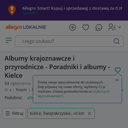
Allegro Smart! Kupuj i sprzedawaj z dostawą za 0 zł
Sprawdź »
Otwórz menu z kategoriami
szukaj
Albumy krajoznawcze i
przyrodnicze - Poradniki i albumy -
POL
Kielce
Zamkn
Dodaj swoje wyszukiwania do ulubionych.
53
ogłoszenia
Gdy pojawią się nowe oferty, wyślemy Ci je
rozrywka
Książki
Poradniki i albumy
Albumy krajoznawcze i przyrodnicze
mailowo. Ustaw powiadomienia w
ulubionych
wyszukiwaniach
.
Podobne:
albumy krajoznawcze i przyrodnicze
Filtruj
Kielce, Świętokrzyskie, +0 km