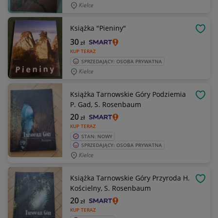
Kielce
Książka "Pieniny"
OBSE
30
zł
KUP TERAZ
SPRZEDAJĄCY: OSOBA PRYWATNA
Kielce
Książka Tarnowskie Góry Podziemia
OBSE
P. Gad, S. Rosenbaum
20
zł
KUP TERAZ
STAN: NOWY
SPRZEDAJĄCY: OSOBA PRYWATNA
Kielce
Książka Tarnowskie Góry Przyroda H.
OBSE
Kościelny, S. Rosenbaum
20
zł
KUP TERAZ