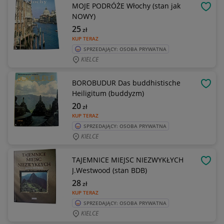
MOJE PODRÓŻE Włochy (stan jak
OBSE
NOWY)
25
zł
KUP TERAZ
SPRZEDAJĄCY: OSOBA PRYWATNA
KIELCE
BOROBUDUR Das buddhistische
OBSE
Heiligitum (buddyzm)
20
zł
KUP TERAZ
SPRZEDAJĄCY: OSOBA PRYWATNA
KIELCE
TAJEMNICE MIEJSC NIEZWYKŁYCH
OBSE
J.Westwood (stan BDB)
28
zł
KUP TERAZ
SPRZEDAJĄCY: OSOBA PRYWATNA
KIELCE