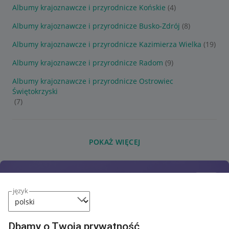
Albumy krajoznawcze i przyrodnicze Końskie
(4)
Albumy krajoznawcze i przyrodnicze Busko-Zdrój
(8)
Albumy krajoznawcze i przyrodnicze Kazimierza Wielka
(19)
Albumy krajoznawcze i przyrodnicze Radom
(9)
Albumy krajoznawcze i przyrodnicze Ostrowiec
Świętokrzyski
(7)
POKAŻ WIĘCEJ
język
Dbamy o Twoją prywatność