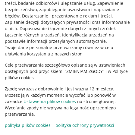
treści, badanie odbiorców i ulepszanie usług
.
Zapewnienie
Mapa miejscowości
bezpieczeństwa, zapobieganie oszustwom i naprawianie
błędów
.
Dostarczanie i prezentowanie reklam i treści
.
Informacje prawne
Zapisanie decyzji dotyczących prywatności oraz informowanie
o nich
.
Dopasowanie i łączenie danych z innych źródeł
.
Regulamin
Łączenie różnych urządzeń
.
Identyfikacja urządzeń na
podstawie informacji przesyłanych automatycznie
.
Polityka plików "cookies"
Twoje dane personalne przetwarzamy również w celu
ułatwiania korzystania z naszych stron
Ustawienia plików "cookies"
Cele przetwarzania szczegółowo opisane są w ustawieniach
Udostępnianie lokalizacji
dostępnych pod przyciskiem: “ZMIENIAM ZGODY” i w Polityce
Informacje dla Aktu o Usługach Cyfrowych
plików cookies.
Zgodę wyrażasz dobrowolnie i jest ważna 12 miesięcy.
Pobierz aplikację
Możesz ją w każdym momencie wycofać lub ponowić w
zakładce
Ustawienia plików cookies
na stronie głównej.
Wycofanie zgody nie wpływa na legalność uprzedniego
przetwarzania.
polityka plików cookies
polityka ochrony prywatności