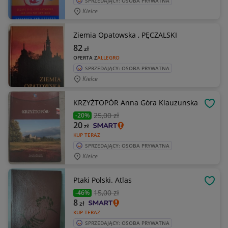
SPRZEDAJĄCY: OSOBA PRYWATNA
Kielce
Ziemia Opatowska , PĘCZALSKI
82
zł
OFERTA Z
ALLEGRO
SPRZEDAJĄCY: OSOBA PRYWATNA
Kielce
KRZYŻTOPÓR Anna Góra Klauzunska
OBSE
25
,00 zł
-20%
20
zł
KUP TERAZ
SPRZEDAJĄCY: OSOBA PRYWATNA
Kielce
Ptaki Polski. Atlas
OBSE
15
,00 zł
-46%
8
zł
KUP TERAZ
SPRZEDAJĄCY: OSOBA PRYWATNA