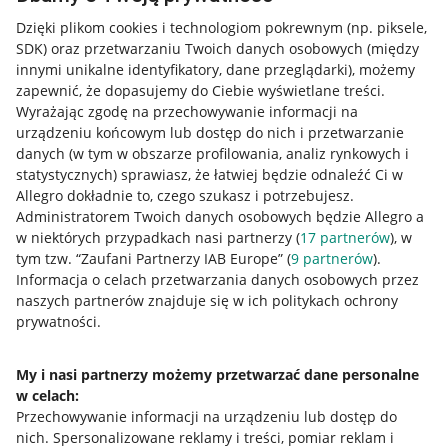
Dzięki plikom cookies i technologiom pokrewnym
(np. piksele,
SDK)
oraz przetwarzaniu Twoich danych osobowych
(między
innymi unikalne identyfikatory, dane przeglądarki)
, możemy
zapewnić, że dopasujemy do Ciebie wyświetlane treści.
Wyrażając zgodę na przechowywanie informacji na
urządzeniu końcowym lub dostęp do nich i przetwarzanie
danych (w tym w obszarze profilowania, analiz rynkowych i
statystycznych) sprawiasz, że łatwiej będzie odnaleźć Ci w
Allegro dokładnie to, czego szukasz i potrzebujesz.
Administratorem Twoich danych osobowych będzie Allegro a
w niektórych przypadkach nasi partnerzy (
17
partnerów
), w
tym tzw. “Zaufani Partnerzy IAB Europe” (
9
partnerów
).
Przydatne informacje
Informacja o celach przetwarzania danych osobowych przez
naszych partnerów znajduje się w ich politykach ochrony
prywatności.
Jak to działa
Napisz do nas
My i nasi partnerzy możemy przetwarzać dane personalne
w celach:
Allegro Gadane dla sprzedających
Przechowywanie informacji na urządzeniu lub dostęp do
Allegro Gadane dla kupujących
nich
.
Spersonalizowane reklamy i treści, pomiar reklam i