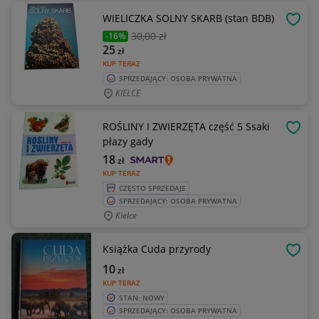
WIELICZKA SOLNY SKARB (stan BDB)
OBSE
30
,00 zł
-16%
25
zł
KUP TERAZ
SPRZEDAJĄCY: OSOBA PRYWATNA
KIELCE
ROŚLINY I ZWIERZĘTA część 5 Ssaki
OBSE
płazy gady
18
zł
KUP TERAZ
CZĘSTO SPRZEDAJE
SPRZEDAJĄCY: OSOBA PRYWATNA
Kielce
Książka Cuda przyrody
OBSE
10
zł
KUP TERAZ
STAN: NOWY
SPRZEDAJĄCY: OSOBA PRYWATNA