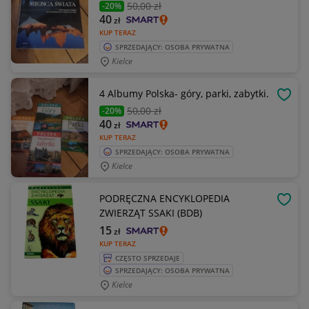
50
,00 zł
-20%
40
zł
KUP TERAZ
SPRZEDAJĄCY: OSOBA PRYWATNA
Kielce
4 Albumy Polska- góry, parki, zabytki.
OBSE
50
,00 zł
-20%
40
zł
KUP TERAZ
SPRZEDAJĄCY: OSOBA PRYWATNA
Kielce
PODRĘCZNA ENCYKLOPEDIA
OBSE
ZWIERZĄT SSAKI (BDB)
15
zł
KUP TERAZ
CZĘSTO SPRZEDAJE
SPRZEDAJĄCY: OSOBA PRYWATNA
Kielce