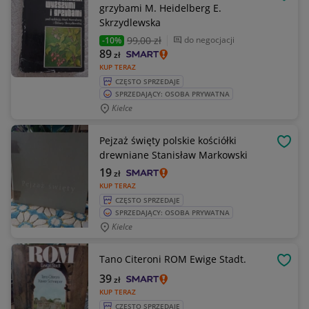
OBSE
grzybami M. Heidelberg E.
Skrzydlewska
99
,00 zł
do negocjacji
-10%
89
zł
KUP TERAZ
CZĘSTO SPRZEDAJE
SPRZEDAJĄCY: OSOBA PRYWATNA
Kielce
Pejzaż święty polskie kościółki
OBSE
drewniane Stanisław Markowski
19
zł
KUP TERAZ
CZĘSTO SPRZEDAJE
SPRZEDAJĄCY: OSOBA PRYWATNA
Kielce
Tano Citeroni ROM Ewige Stadt.
OBSE
39
zł
KUP TERAZ
CZĘSTO SPRZEDAJE