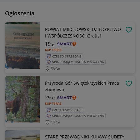
Ogłoszenia
POWIAT MIECHOWSKI DZIEDZICTWO
OBSE
I WSPÓŁCZESNOŚĆ+Gratis!
19
zł
KUP TERAZ
CZĘSTO SPRZEDAJE
SPRZEDAJĄCY: OSOBA PRYWATNA
Kielce
Przyroda Gór Świętokrzyskich Praca
OBSE
zbiorowa
29
zł
KUP TERAZ
CZĘSTO SPRZEDAJE
SPRZEDAJĄCY: OSOBA PRYWATNA
Kielce
STARE PRZEWODNIKI KUJAWY SUDETY