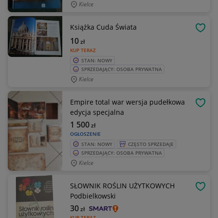
Kielce
Książka Cuda Świata
OBSE
10
zł
KUP TERAZ
STAN: NOWY
SPRZEDAJĄCY: OSOBA PRYWATNA
Kielce
Empire total war wersja pudełkowa
OBSE
edycja specjalna
1 500
zł
OGŁOSZENIE
STAN: NOWY
CZĘSTO SPRZEDAJE
SPRZEDAJĄCY: OSOBA PRYWATNA
Kielce
SŁOWNIK ROŚLIN UŻYTKOWYCH
OBSE
Podbielkowski
30
zł
KUP TERAZ