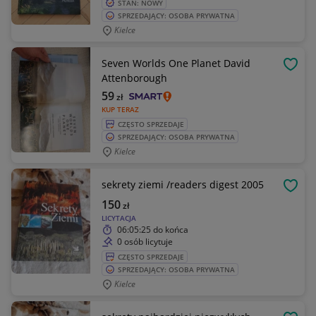
STAN: NOWY
SPRZEDAJĄCY: OSOBA PRYWATNA
Kielce
Seven Worlds One Planet David
OBSE
Attenborough
59
zł
KUP TERAZ
CZĘSTO SPRZEDAJE
SPRZEDAJĄCY: OSOBA PRYWATNA
Kielce
sekrety ziemi /readers digest 2005
OBSE
150
zł
LICYTACJA
06:05:25
do końca
0 osób licytuje
CZĘSTO SPRZEDAJE
SPRZEDAJĄCY: OSOBA PRYWATNA
Kielce