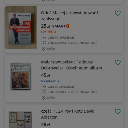
Orłoś Maciej Jak występować i
OBSE
zabłysnąć
25
zł
KUP TERAZ
CZĘSTO SPRZEDAJE
SPRZEDAJĄCY: OSOBA PRYWATNA
Kielce
Malarstwo polskie Tadeusz
OBSE
Dobrowolski Ossolineum album
45
zł
OGŁOSZENIE
CZĘSTO SPRZEDAJE
SPRZEDAJĄCY: OSOBA PRYWATNA
Kielce
części 1, 2,4 Psy i Koty David
OBSE
Alderton
48
zł