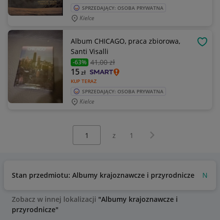
SPRZEDAJĄCY: OSOBA PRYWATNA
Kielce
Album CHICAGO, praca zbiorowa,
OBSE
Santi Visalli
41
,00 zł
-63%
15
zł
KUP TERAZ
SPRZEDAJĄCY: OSOBA PRYWATNA
Kielce
Wybierz stronę:
Następna strona
z
1
Stan przedmiotu: Albumy krajoznawcze i przyrodnicze
Now
Zobacz w innej lokalizacji
"Albumy krajoznawcze i
przyrodnicze"