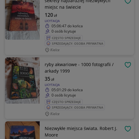
sekrety najbardziej niezwykłych
OBSE
miejsc na świecie
120
zł
LICYTACJA
05:06:47
do końca
0 osób licytuje
CZĘSTO SPRZEDAJE
SPRZEDAJĄCY: OSOBA PRYWATNA
Kielce
ryby akwariowe - 1000 fotografii /
OBSE
arkady 1999
35
zł
LICYTACJA
05:01:29
do końca
0 osób licytuje
CZĘSTO SPRZEDAJE
SPRZEDAJĄCY: OSOBA PRYWATNA
Kielce
Niezwykłe miejsca świata. Robert J.
OBSE
Moore