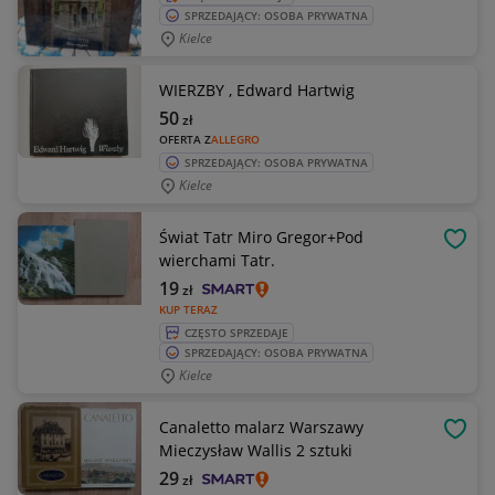
SPRZEDAJĄCY: OSOBA PRYWATNA
Kielce
WIERZBY , Edward Hartwig
50
zł
OFERTA Z
ALLEGRO
SPRZEDAJĄCY: OSOBA PRYWATNA
Kielce
Świat Tatr Miro Gregor+Pod
OBSE
wierchami Tatr.
19
zł
KUP TERAZ
CZĘSTO SPRZEDAJE
SPRZEDAJĄCY: OSOBA PRYWATNA
Kielce
Canaletto malarz Warszawy
OBSE
Mieczysław Wallis 2 sztuki
29
zł