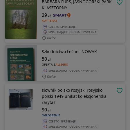
BARBARA FURS, JASNOGÓRSKI PARK
OBSE
KLASZTORNY
29
zł
KUP TERAZ
CZĘSTO SPRZEDAJE
SPRZEDAJĄCY: OSOBA PRYWATNA
Kielce
Szkodnictwo Leśne , NOWAK
50
zł
OFERTA Z
ALLEGRO
SPRZEDAJĄCY: OSOBA PRYWATNA
Kielce
słownik polsko rosyjski rosyjsko
OBSE
polski 1949 unikat kolekcjonerska
rarytas
90
zł
OGŁOSZENIE
CZĘSTO SPRZEDAJE
SPRZEDAJĄCY: OSOBA PRYWATNA