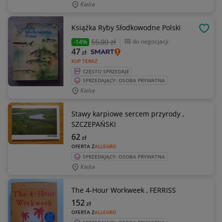
Kielce
Książka Ryby Słodkowodne Polski
OBSE
55
,00 zł
do negocjacji
-14%
47
zł
KUP TERAZ
CZĘSTO SPRZEDAJE
SPRZEDAJĄCY: OSOBA PRYWATNA
Kielce
Stawy karpiowe sercem przyrody ,
SZCZEPAŃSKI
62
zł
OFERTA Z
ALLEGRO
SPRZEDAJĄCY: OSOBA PRYWATNA
Kielce
The 4-Hour Workweek , FERRISS
152
zł
OFERTA Z
ALLEGRO