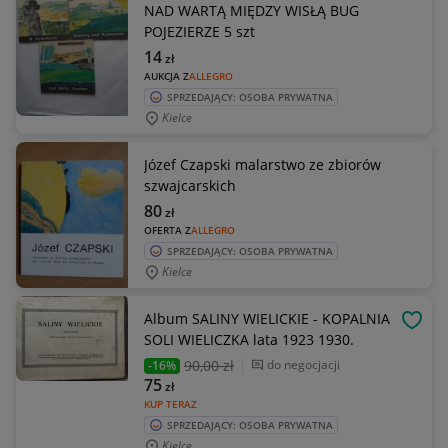
NAD WARTĄ MIĘDZY WISŁĄ BUG
POJEZIERZE 5 szt
14
zł
AUKCJA Z
ALLEGRO
SPRZEDAJĄCY: OSOBA PRYWATNA
Kielce
Józef Czapski malarstwo ze zbiorów
szwajcarskich
80
zł
OFERTA Z
ALLEGRO
SPRZEDAJĄCY: OSOBA PRYWATNA
Kielce
Album SALINY WIELICKIE - KOPALNIA
OBSE
SOLI WIELICZKA lata 1923 1930.
90
,00 zł
do negocjacji
-16%
75
zł
KUP TERAZ
SPRZEDAJĄCY: OSOBA PRYWATNA
Kielce