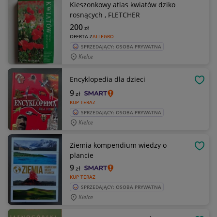
Kieszonkowy atlas kwiatów dziko
rosnących , FLETCHER
200
zł
OFERTA Z
ALLEGRO
SPRZEDAJĄCY: OSOBA PRYWATNA
Kielce
Encyklopedia dla dzieci
OBSE
9
zł
KUP TERAZ
SPRZEDAJĄCY: OSOBA PRYWATNA
Kielce
Ziemia kompendium wiedzy o
OBSE
plancie
9
zł
KUP TERAZ
SPRZEDAJĄCY: OSOBA PRYWATNA
Kielce