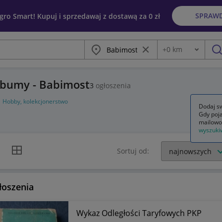
SPRAW
egro Smart! Kupuj i sprzedawaj z dostawą za 0 zł
Miasto
Wyczyść frazę
+
0
km
Odległość
szu
albumy - Babimost
3
ogłoszenia
Hobby, kolekcjonerstwo
Dodaj sw
Gdy poja
mailowo
wyszuki
k listy
Widok siatki
Sortuj od:
łoszenia
Wykaz Odległości Taryfowych PKP