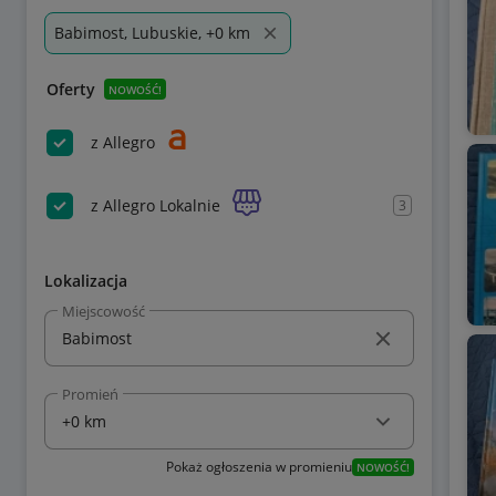
Babimost, Lubuskie, +0 km
Oferty
NOWOŚĆ!
z Allegro
z Allegro Lokalnie
3
Lokalizacja
Miejscowość
Promień
Pokaż ogłoszenia w promieniu
NOWOŚĆ!