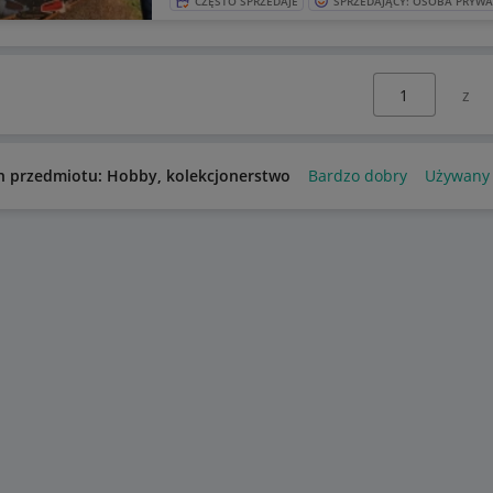
CZĘSTO SPRZEDAJE
SPRZEDAJĄCY: OSOBA PRYW
Wybierz stronę:
n przedmiotu: Hobby, kolekcjonerstwo
Bardzo dobry
Używany