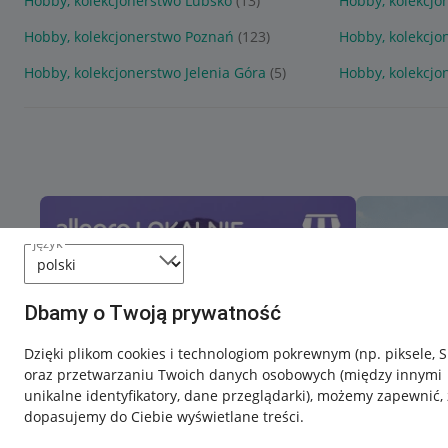
Hobby, kolekcjonerstwo Lubsko
(13)
Hobby, kolekcjo
Hobby, kolekcjonerstwo Poznań
(123)
Hobby, kolekcj
Hobby, kolekcjonerstwo Jelenia Góra
(5)
Hobby, kolekcj
język
Dbamy o Twoją prywatność
Dzięki plikom cookies i technologiom pokrewnym
(np. piksele, 
oraz przetwarzaniu Twoich danych osobowych
(między innymi
unikalne identyfikatory, dane przeglądarki)
, możemy zapewnić, 
dopasujemy do Ciebie wyświetlane treści.