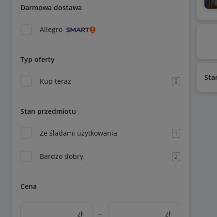
Darmowa dostawa
Allegro
Typ oferty
Sta
Kup teraz
3
Stan przedmiotu
Ze śladami użytkowania
1
Bardzo dobry
2
Cena
zł
–
zł