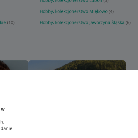
Hobby, kolekcjonerstwo Luboń
(5)
Hobby, kolekcjonerstwo Miękowo
(4)
kie
(10)
Hobby, kolekcjonerstwo Jaworzyna Śląska
(6)
e w
ch
.
adanie