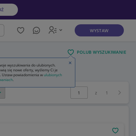
DŹ
WYSTAW
kaj
POLUB WYSZUKIWANIE
Zamknij wskazówkę
oje wyszukiwania do ulubionych.
wią się nowe oferty, wyślemy Ci je
. Ustaw powiadomienia w
ulubionych
waniach
.
Wybierz stronę:
Następna 
z
1
OBSERWU