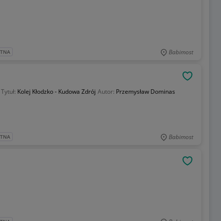
Babimost
ATNA
OBSERWU
Tytuł:
Kolej Kłodzko - Kudowa Zdrój
Autor:
Przemysław Dominas
Babimost
ATNA
OBSERWU