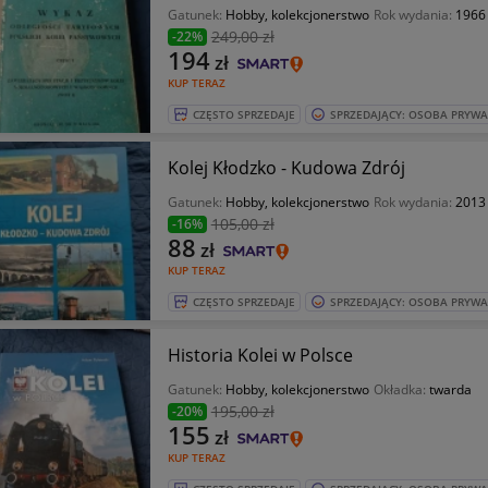
Gatunek:
Hobby, kolekcjonerstwo
Rok wydania:
1966
249
,00 zł
-22%
194
zł
KUP TERAZ
CZĘSTO SPRZEDAJE
SPRZEDAJĄCY: OSOBA PRYW
Kolej Kłodzko - Kudowa Zdrój
Gatunek:
Hobby, kolekcjonerstwo
Rok wydania:
2013
105
,00 zł
-16%
88
zł
KUP TERAZ
CZĘSTO SPRZEDAJE
SPRZEDAJĄCY: OSOBA PRYW
Historia Kolei w Polsce
Gatunek:
Hobby, kolekcjonerstwo
Okładka:
twarda
195
,00 zł
-20%
155
zł
KUP TERAZ