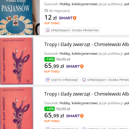
Gatunek:
Hobby, kolekcjonerstwo
Język publikacji:
pol
do negocjacji
12
zł
KUP TERAZ
SPRZEDAJĄCY: OSOBA PRYWATNA
Tropy i ślady zwierząt - Chmielewski Al
Gatunek:
Hobby, kolekcjonerstwo
Język publikacji:
pol
76
,99 zł
-14%
65
,99
zł
KUP TERAZ
CZĘSTO SPRZEDAJE
SPRZEDAJĄCY: OSOBA PRYW
Tropy i ślady zwierząt - Chmielewski Al
Gatunek:
Hobby, kolekcjonerstwo
Język publikacji:
pol
76
,99 zł
-14%
65
,99
zł
KUP TERAZ