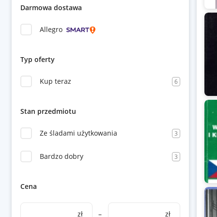
Darmowa dostawa
Allegro
Typ oferty
Kup teraz
6
Stan przedmiotu
Ze śladami użytkowania
3
Bardzo dobry
3
Cena
zł
–
zł