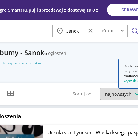
SPRAW
egro Smart! Kupuj i sprzedawaj z dostawą za 0 zł
Miasto
Wyczyść frazę
+
0
km
Odległość
szu
albumy - Sanok
6
ogłoszeń
Hobby, kolekcjonerstwo
Dodaj sw
Gdy poja
mailowo
wyszuki
k listy
Widok siatki
Sortuj od:
łoszenia
Ursula von Lyncker - Wielka księga pa