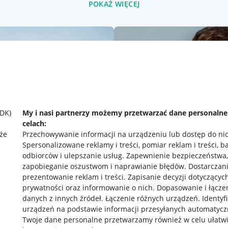
POKAŻ WIĘCEJ
SDK)
My i nasi partnerzy możemy przetwarzać dane personaln
celach:
że
Przechowywanie informacji na urządzeniu lub dostęp do ni
Spersonalizowane reklamy i treści, pomiar reklam i treści, b
odbiorców i ulepszanie usług
.
Zapewnienie bezpieczeństwa,
zapobieganie oszustwom i naprawianie błędów
.
Dostarczani
prezentowanie reklam i treści
.
Zapisanie decyzji dotyczącyc
prywatności oraz informowanie o nich
.
Dopasowanie i łącze
danych z innych źródeł
.
Łączenie różnych urządzeń
.
Identyf
rawne
Pobierz aplikację
urządzeń na podstawie informacji przesyłanych automatycz
Twoje dane personalne przetwarzamy również w celu ułatw