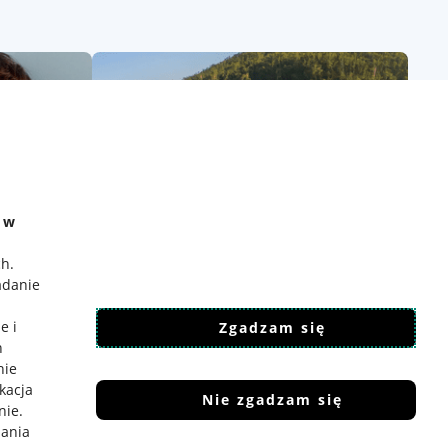
e w
ch
.
adanie
e i
Zgadzam się
h
nie
ikacja
Nie zgadzam się
nie
.
iania