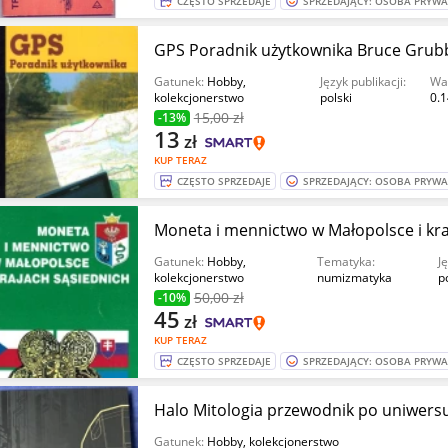
CZĘSTO SPRZEDAJE
SPRZEDAJĄCY: OSOBA PRYW
GPS Poradnik użytkownika Bruce Grub
Gatunek:
Hobby,
Język publikacji:
Wa
kolekcjonerstwo
polski
0.1
15
,00 zł
-13%
13
zł
KUP TERAZ
CZĘSTO SPRZEDAJE
SPRZEDAJĄCY: OSOBA PRYW
Gatunek:
Hobby,
Tematyka:
J
kolekcjonerstwo
numizmatyka
p
50
,00 zł
-10%
45
zł
KUP TERAZ
CZĘSTO SPRZEDAJE
SPRZEDAJĄCY: OSOBA PRYW
Halo Mitologia przewodnik po uniwer
Gatunek:
Hobby, kolekcjonerstwo