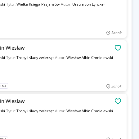
ski
Tytuł:
Wielka Księga Pasjansów
Autor:
Ursula von Lyncker
Sanok
bin Wiesław
OBSERWU
ski
Tytuł:
Tropy i ślady zwierząt
Autor:
Wiesław Albin Chmielewski
Sanok
ATNA
bin Wiesław
OBSERWU
ski
Tytuł:
Tropy i ślady zwierząt
Autor:
Wiesław Albin Chmielewski