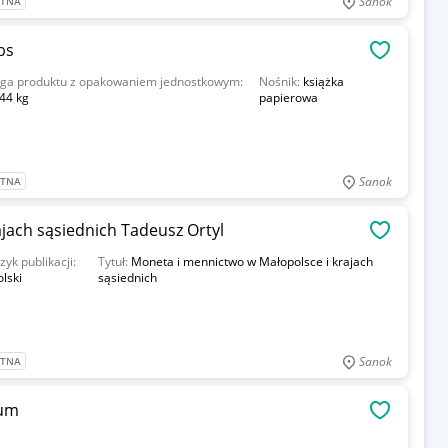
Sanok
ATNA
bs
OBSERWU
ga produktu z opakowaniem jednostkowym:
Nośnik:
książka
44 kg
papierowa
Sanok
ATNA
Moneta i mennictwo w Małopolsce i krajach sąsiednich Tadeusz Ortyl
OBSERWU
ęzyk publikacji:
Tytuł:
Moneta i mennictwo w Małopolsce i krajach
olski
sąsiednich
Sanok
ATNA
sum
OBSERWU