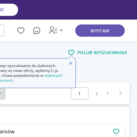
DŹ
WYSTAW
kaj
POLUB WYSZUKIWANIE
Zamknij wskazówkę
oje wyszukiwania do ulubionych.
wią się nowe oferty, wyślemy Ci je
. Ustaw powiadomienia w
ulubionych
waniach
.
Wybierz stronę:
Następna 
z
1
sjansów
OBSERWU