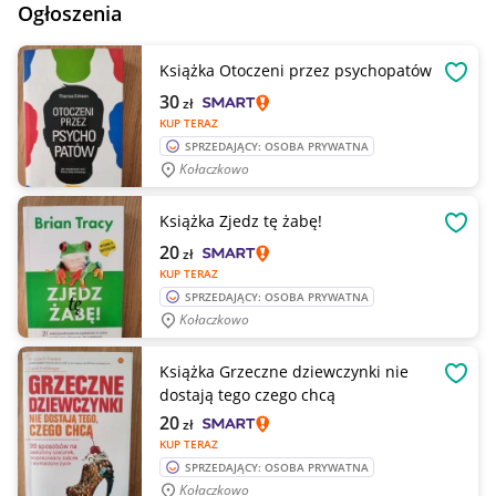
Ogłoszenia
Książka Otoczeni przez psychopatów
OBSE
30
zł
KUP TERAZ
SPRZEDAJĄCY: OSOBA PRYWATNA
Kołaczkowo
Książka Zjedz tę żabę!
OBSE
20
zł
KUP TERAZ
SPRZEDAJĄCY: OSOBA PRYWATNA
Kołaczkowo
Książka Grzeczne dziewczynki nie
OBSE
dostają tego czego chcą
20
zł
KUP TERAZ
SPRZEDAJĄCY: OSOBA PRYWATNA
Kołaczkowo