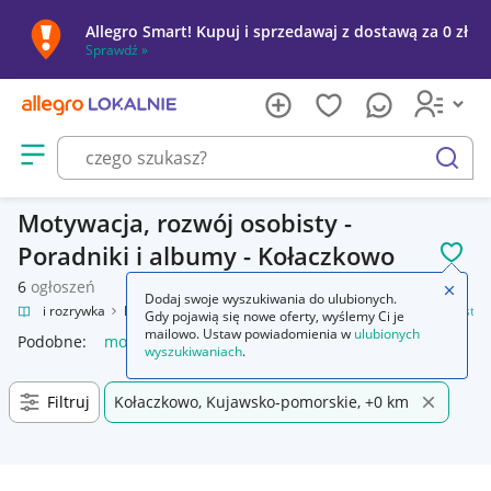
Allegro Smart! Kupuj i sprzedawaj z dostawą za 0 zł
Sprawdź »
Otwórz menu z kategoriami
szukaj
Motywacja, rozwój osobisty -
Poradniki i albumy - Kołaczkowo
POL
6
ogłoszeń
Zamkn
Dodaj swoje wyszukiwania do ulubionych.
Kultura i rozrywka
Książki
Poradniki i albumy
Motywacja, rozwój osobisty
Gdy pojawią się nowe oferty, wyślemy Ci je
mailowo. Ustaw powiadomienia w
ulubionych
Podobne:
motywacja rozwój osobisty
wyszukiwaniach
.
Filtruj
Kołaczkowo, Kujawsko-pomorskie, +0 km