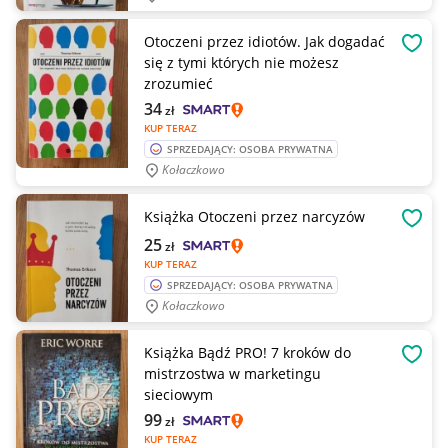
Otoczeni przez idiotów. Jak dogadać
OBSE
się z tymi których nie możesz
zrozumieć
34
zł
KUP TERAZ
SPRZEDAJĄCY: OSOBA PRYWATNA
Kołaczkowo
Książka Otoczeni przez narcyzów
OBSE
25
zł
KUP TERAZ
SPRZEDAJĄCY: OSOBA PRYWATNA
Kołaczkowo
Książka Bądź PRO! 7 kroków do
OBSE
mistrzostwa w marketingu
sieciowym
99
zł
KUP TERAZ