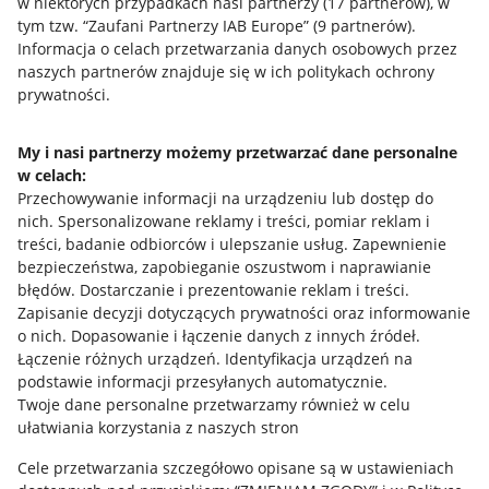
w niektórych przypadkach nasi partnerzy (
17
partnerów
), w
tym tzw. “Zaufani Partnerzy IAB Europe” (
9
partnerów
).
Przydatne informacje
Informacja o celach przetwarzania danych osobowych przez
naszych partnerów znajduje się w ich politykach ochrony
prywatności.
Jak to działa
Napisz do nas
My i nasi partnerzy możemy przetwarzać dane personalne
w celach:
Allegro Gadane dla sprzedających
Przechowywanie informacji na urządzeniu lub dostęp do
Allegro Gadane dla kupujących
nich
.
Spersonalizowane reklamy i treści, pomiar reklam i
treści, badanie odbiorców i ulepszanie usług
.
Zapewnienie
Mapa miejscowości
bezpieczeństwa, zapobieganie oszustwom i naprawianie
błędów
.
Dostarczanie i prezentowanie reklam i treści
.
Informacje prawne
Zapisanie decyzji dotyczących prywatności oraz informowanie
o nich
.
Dopasowanie i łączenie danych z innych źródeł
.
Regulamin
Łączenie różnych urządzeń
.
Identyfikacja urządzeń na
podstawie informacji przesyłanych automatycznie
.
Polityka plików "cookies"
Twoje dane personalne przetwarzamy również w celu
ułatwiania korzystania z naszych stron
Ustawienia plików "cookies"
Cele przetwarzania szczegółowo opisane są w ustawieniach
Udostępnianie lokalizacji