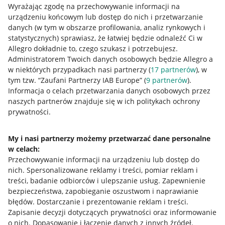
Wyrażając zgodę na przechowywanie informacji na
urządzeniu końcowym lub dostęp do nich i przetwarzanie
danych (w tym w obszarze profilowania, analiz rynkowych i
statystycznych) sprawiasz, że łatwiej będzie odnaleźć Ci w
Allegro dokładnie to, czego szukasz i potrzebujesz.
Administratorem Twoich danych osobowych będzie Allegro a
Przydatne informacje
w niektórych przypadkach nasi partnerzy (
17
partnerów
), w
tym tzw. “Zaufani Partnerzy IAB Europe” (
9
partnerów
).
Jak to działa
Informacja o celach przetwarzania danych osobowych przez
naszych partnerów znajduje się w ich politykach ochrony
Napisz do nas
prywatności.
Allegro Gadane dla sprzedających
My i nasi partnerzy możemy przetwarzać dane personalne
Allegro Gadane dla kupujących
w celach:
Mapa miejscowości
Przechowywanie informacji na urządzeniu lub dostęp do
nich
.
Spersonalizowane reklamy i treści, pomiar reklam i
Informacje prawne
treści, badanie odbiorców i ulepszanie usług
.
Zapewnienie
bezpieczeństwa, zapobieganie oszustwom i naprawianie
błędów
.
Dostarczanie i prezentowanie reklam i treści
.
Regulamin
Zapisanie decyzji dotyczących prywatności oraz informowanie
Polityka plików "cookies"
o nich
.
Dopasowanie i łączenie danych z innych źródeł
.