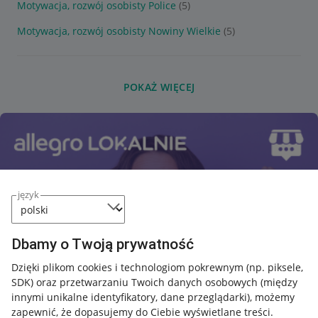
Motywacja, rozwój osobisty Police
(5)
Motywacja, rozwój osobisty Nowiny Wielkie
(5)
POKAŻ WIĘCEJ
język
Dbamy o Twoją prywatność
Dzięki plikom cookies i technologiom pokrewnym
(np. piksele,
SDK)
oraz przetwarzaniu Twoich danych osobowych
(między
innymi unikalne identyfikatory, dane przeglądarki)
, możemy
zapewnić, że dopasujemy do Ciebie wyświetlane treści.