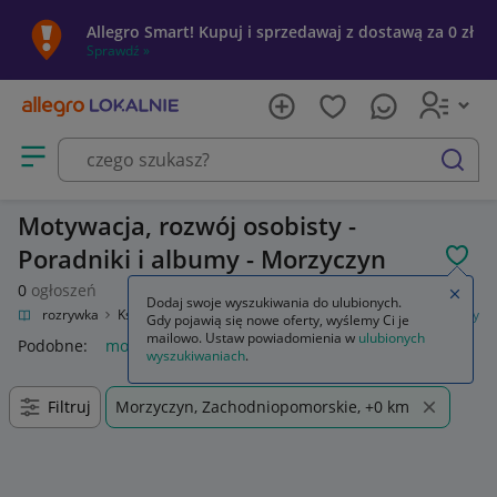
Allegro Smart! Kupuj i sprzedawaj z dostawą za 0 zł
Sprawdź »
Otwórz menu z kategoriami
szukaj
Motywacja, rozwój osobisty -
Poradniki i albumy - Morzyczyn
POL
0
ogłoszeń
Zamkn
Dodaj swoje wyszukiwania do ulubionych.
ltura i rozrywka
Książki
Poradniki i albumy
Motywacja, rozwój osobisty
Gdy pojawią się nowe oferty, wyślemy Ci je
mailowo. Ustaw powiadomienia w
ulubionych
Podobne:
motywacja rozwój osobisty
wyszukiwaniach
.
Filtruj
Morzyczyn, Zachodniopomorskie, +0 km