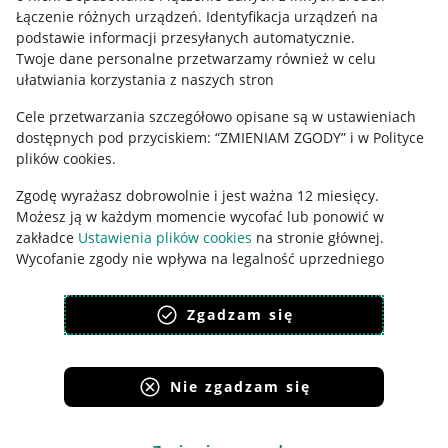
Łączenie różnych urządzeń
.
Identyfikacja urządzeń na
Ustawienia plików "cookies"
podstawie informacji przesyłanych automatycznie
.
Twoje dane personalne przetwarzamy również w celu
Udostępnianie lokalizacji
ułatwiania korzystania z naszych stron
Informacje dla Aktu o Usługach Cyfrowych
Cele przetwarzania szczegółowo opisane są w ustawieniach
dostępnych pod przyciskiem: “ZMIENIAM ZGODY” i w Polityce
Pobierz aplikację
plików cookies.
Zgodę wyrażasz dobrowolnie i jest ważna 12 miesięcy.
Możesz ją w każdym momencie wycofać lub ponowić w
zakładce
Ustawienia plików cookies
na stronie głównej.
Wycofanie zgody nie wpływa na legalność uprzedniego
przetwarzania.
Zgadzam się
polityka plików cookies
polityka ochrony prywatności
Nie zgadzam się
Korzystanie z serwisu oznacza akceptację
regulaminu
.