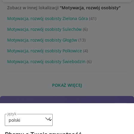
Zobacz w innej lokalizacji
"Motywacja, rozwój osobisty"
Motywacja, rozwój osobisty Zielona Góra
(41)
Motywacja, rozwój osobisty Sulechów
(6)
Motywacja, rozwój osobisty Głogów
(13)
Motywacja, rozwój osobisty Polkowice
(4)
Motywacja, rozwój osobisty Świebodzin
(6)
POKAŻ WIĘCEJ
język