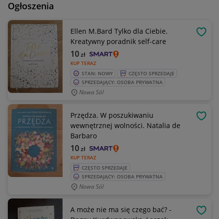
Ogłoszenia
Ellen M.Bard Tylko dla Ciebie.
OBSE
Kreatywny poradnik self-care
10
zł
KUP TERAZ
STAN: NOWY
CZĘSTO SPRZEDAJE
SPRZEDAJĄCY: OSOBA PRYWATNA
Nowa Sól
Przędza. W poszukiwaniu
OBSE
wewnętrznej wolności. Natalia de
Barbaro
10
zł
KUP TERAZ
CZĘSTO SPRZEDAJE
SPRZEDAJĄCY: OSOBA PRYWATNA
Nowa Sól
A może nie ma się czego bać? -
OBSE