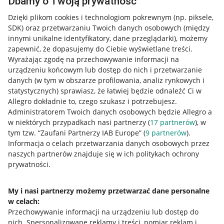
Dbamy o Twoją prywatność
Dzięki plikom cookies i technologiom pokrewnym
(np. piksele,
SDK)
oraz przetwarzaniu Twoich danych osobowych
(między
innymi unikalne identyfikatory, dane przeglądarki)
, możemy
zapewnić, że dopasujemy do Ciebie wyświetlane treści.
Wyrażając zgodę na przechowywanie informacji na
urządzeniu końcowym lub dostęp do nich i przetwarzanie
danych (w tym w obszarze profilowania, analiz rynkowych i
statystycznych) sprawiasz, że łatwiej będzie odnaleźć Ci w
Allegro dokładnie to, czego szukasz i potrzebujesz.
Administratorem Twoich danych osobowych będzie Allegro a
w niektórych przypadkach nasi partnerzy (
17
partnerów
), w
Nawigacja
tym tzw. “Zaufani Partnerzy IAB Europe” (
9
partnerów
).
Przydatne informacje
Informacja o celach przetwarzania danych osobowych przez
naszych partnerów znajduje się w ich politykach ochrony
prywatności.
Jak to działa
Napisz do nas
My i nasi partnerzy możemy przetwarzać dane personalne
w celach:
Allegro Gadane dla sprzedających
Przechowywanie informacji na urządzeniu lub dostęp do
Allegro Gadane dla kupujących
nich
.
Spersonalizowane reklamy i treści, pomiar reklam i