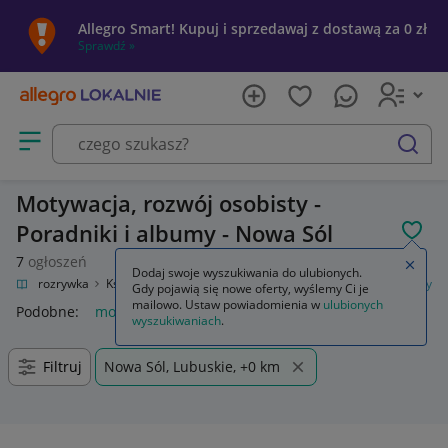
Allegro Smart! Kupuj i sprzedawaj z dostawą za 0 zł
Sprawdź »
Otwórz menu z kategoriami
szukaj
Motywacja, rozwój osobisty -
Poradniki i albumy - Nowa Sól
POL
7
ogłoszeń
Zamkn
Dodaj swoje wyszukiwania do ulubionych.
ltura i rozrywka
Książki
Poradniki i albumy
Motywacja, rozwój osobisty
Gdy pojawią się nowe oferty, wyślemy Ci je
mailowo. Ustaw powiadomienia w
ulubionych
Podobne:
motywacja rozwój osobisty
wyszukiwaniach
.
Filtruj
Nowa Sól, Lubuskie, +0 km