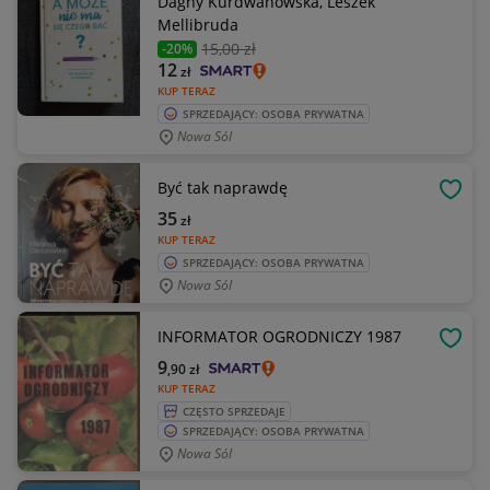
Dagny Kurdwanowska, Leszek
Mellibruda
15
,00 zł
-20%
12
zł
KUP TERAZ
SPRZEDAJĄCY: OSOBA PRYWATNA
Nowa Sól
Być tak naprawdę
OBSE
35
zł
KUP TERAZ
SPRZEDAJĄCY: OSOBA PRYWATNA
Nowa Sól
INFORMATOR OGRODNICZY 1987
OBSE
9
,90
zł
KUP TERAZ
CZĘSTO SPRZEDAJE
SPRZEDAJĄCY: OSOBA PRYWATNA
Nowa Sól