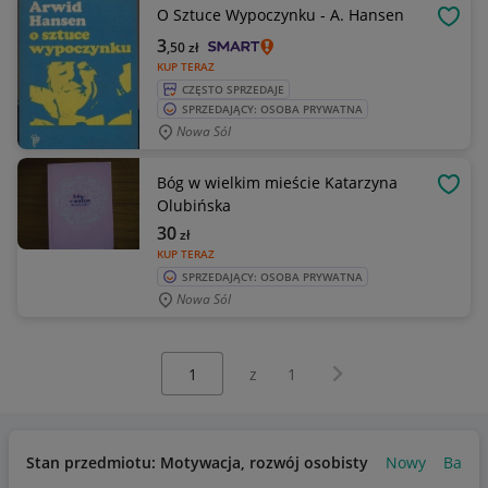
O Sztuce Wypoczynku - A. Hansen
OBSE
3
,50
zł
KUP TERAZ
CZĘSTO SPRZEDAJE
SPRZEDAJĄCY: OSOBA PRYWATNA
Nowa Sól
Bóg w wielkim mieście Katarzyna
OBSE
Olubińska
30
zł
KUP TERAZ
SPRZEDAJĄCY: OSOBA PRYWATNA
Nowa Sól
Wybierz stronę:
Następna strona
z
1
Stan przedmiotu: Motywacja, rozwój osobisty
Nowy
Bardz