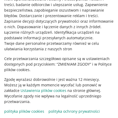
treści, badanie odbiorców i ulepszanie usług
.
Zapewnienie
Mapa miejscowości
bezpieczeństwa, zapobieganie oszustwom i naprawianie
błędów
.
Dostarczanie i prezentowanie reklam i treści
.
Informacje prawne
Zapisanie decyzji dotyczących prywatności oraz informowanie
o nich
.
Dopasowanie i łączenie danych z innych źródeł
.
Regulamin
Łączenie różnych urządzeń
.
Identyfikacja urządzeń na
podstawie informacji przesyłanych automatycznie
.
Polityka plików "cookies"
Twoje dane personalne przetwarzamy również w celu
ułatwiania korzystania z naszych stron
Ustawienia plików "cookies"
Cele przetwarzania szczegółowo opisane są w ustawieniach
Udostępnianie lokalizacji
dostępnych pod przyciskiem: “ZMIENIAM ZGODY” i w Polityce
Informacje dla Aktu o Usługach Cyfrowych
plików cookies.
Zgodę wyrażasz dobrowolnie i jest ważna 12 miesięcy.
Pobierz aplikację
Możesz ją w każdym momencie wycofać lub ponowić w
zakładce
Ustawienia plików cookies
na stronie głównej.
Wycofanie zgody nie wpływa na legalność uprzedniego
przetwarzania.
polityka plików cookies
polityka ochrony prywatności