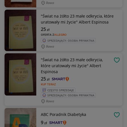
Iława
"Świat na żółto 23 małe odkrycia, które
uratowały mi życie" Albert Espinosa
25
zł
OFERTA Z
ALLEGRO
SPRZEDAJĄCY: OSOBA PRYWATNA
Iława
"Świat na żółto 23 małe odkrycia,
OBSE
które uratowały mi życie" Albert
Espinosa
25
zł
KUP TERAZ
CZĘSTO SPRZEDAJE
SPRZEDAJĄCY: OSOBA PRYWATNA
Iława
ABC Poradnik Diabetyka
OBSE
9
zł