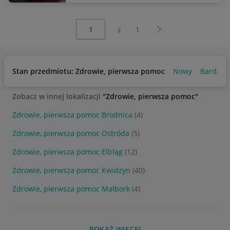
Wybierz stronę:
Następna strona
z
1
Stan przedmiotu: Zdrowie, pierwsza pomoc
Nowy
Bardzo 
Zobacz w innej lokalizacji
"Zdrowie, pierwsza pomoc"
Zdrowie, pierwsza pomoc Brodnica
(4)
Zdrowie, pierwsza pomoc Ostróda
(5)
Zdrowie, pierwsza pomoc Elbląg
(12)
Zdrowie, pierwsza pomoc Kwidzyn
(40)
Zdrowie, pierwsza pomoc Malbork
(4)
POKAŻ WIĘCEJ