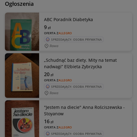
Ogłoszenia
ABC Poradnik Diabetyka
9
zł
OFERTA Z
ALLEGRO
SPRZEDAJĄCY: OSOBA PRYWATNA
Iława
„Schudnąć baz diety. Mity na temat
nadwagi” Elżbieta Zybrzycka
20
zł
OFERTA Z
ALLEGRO
SPRZEDAJĄCY: OSOBA PRYWATNA
Iława
"Jestem na diecie" Anna Rościszewska -
Stoyanow
16
zł
OFERTA Z
ALLEGRO
SPRZEDAJĄCY: OSOBA PRYWATNA