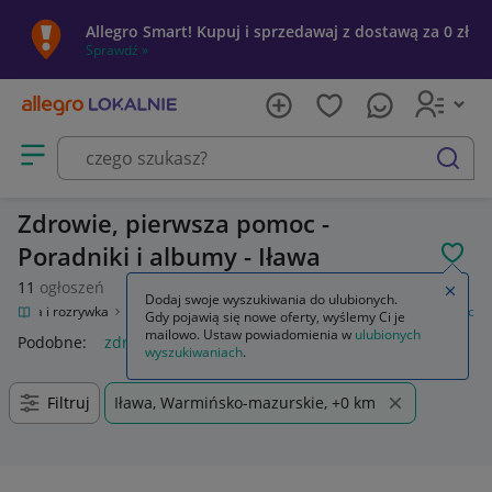
Allegro Smart! Kupuj i sprzedawaj z dostawą za 0 zł
Sprawdź »
Otwórz menu z kategoriami
szukaj
Zdrowie, pierwsza pomoc -
Poradniki i albumy - Iława
POL
11
ogłoszeń
Zamkn
Dodaj swoje wyszukiwania do ulubionych.
Kultura i rozrywka
Książki
Poradniki i albumy
Zdrowie, pierwsza pomoc
Gdy pojawią się nowe oferty, wyślemy Ci je
mailowo. Ustaw powiadomienia w
ulubionych
Podobne:
zdrowie pierwsza pomoc
wyszukiwaniach
.
Filtruj
Iława, Warmińsko-mazurskie, +0 km