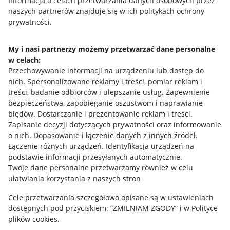
Przydatne informacje
Informacja o celach przetwarzania danych osobowych przez
naszych partnerów znajduje się w ich politykach ochrony
prywatności.
Jak to działa
Napisz do nas
My i nasi partnerzy możemy przetwarzać dane personalne
w celach:
Allegro Gadane dla sprzedających
Przechowywanie informacji na urządzeniu lub dostęp do
Allegro Gadane dla kupujących
nich
.
Spersonalizowane reklamy i treści, pomiar reklam i
treści, badanie odbiorców i ulepszanie usług
.
Zapewnienie
Mapa miejscowości
bezpieczeństwa, zapobieganie oszustwom i naprawianie
błędów
.
Dostarczanie i prezentowanie reklam i treści
.
Informacje prawne
Zapisanie decyzji dotyczących prywatności oraz informowanie
o nich
.
Dopasowanie i łączenie danych z innych źródeł
.
Regulamin
Łączenie różnych urządzeń
.
Identyfikacja urządzeń na
podstawie informacji przesyłanych automatycznie
.
Polityka plików "cookies"
Twoje dane personalne przetwarzamy również w celu
ułatwiania korzystania z naszych stron
Ustawienia plików "cookies"
Cele przetwarzania szczegółowo opisane są w ustawieniach
Udostępnianie lokalizacji
dostępnych pod przyciskiem: “ZMIENIAM ZGODY” i w Polityce
Informacje dla Aktu o Usługach Cyfrowych
plików cookies.