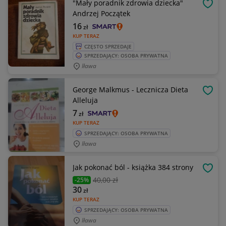
"Mały poradnik zdrowia dziecka"
OBSE
Andrzej Początek
16
zł
KUP TERAZ
CZĘSTO SPRZEDAJE
SPRZEDAJĄCY: OSOBA PRYWATNA
Iława
George Malkmus - Lecznicza Dieta
OBSE
Alleluja
7
zł
KUP TERAZ
SPRZEDAJĄCY: OSOBA PRYWATNA
Iława
Jak pokonać ból - książka 384 strony
OBSE
40
,00 zł
-25%
30
zł
KUP TERAZ
SPRZEDAJĄCY: OSOBA PRYWATNA
Iława