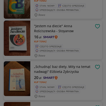
KUP TERAZ
STAN: NOWY
CZĘSTO SPRZEDAJE
SPRZEDAJĄCY: OSOBA PRYWATNA
Iława
"Jestem na diecie" Anna
OBSE
Rościszewska - Stoyanow
16
zł
KUP TERAZ
CZĘSTO SPRZEDAJE
SPRZEDAJĄCY: OSOBA PRYWATNA
Iława
„Schudnąć baz diety. Mity na temat
OBSE
nadwagi” Elżbieta Zybrzycka
20
zł
KUP TERAZ
STAN: NOWY
CZĘSTO SPRZEDAJE
SPRZEDAJĄCY: OSOBA PRYWATNA
Iława