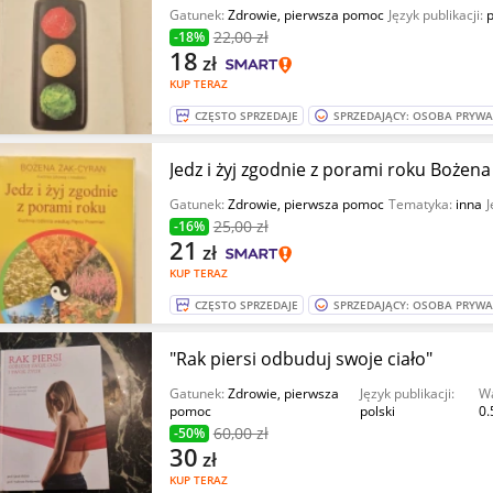
Gatunek:
Zdrowie, pierwsza pomoc
Język publikacji:
p
22
,00 zł
-18%
18
zł
KUP TERAZ
CZĘSTO SPRZEDAJE
SPRZEDAJĄCY: OSOBA PRYW
Jedz i żyj zgodnie z porami roku Bożen
Gatunek:
Zdrowie, pierwsza pomoc
Tematyka:
inna
J
25
,00 zł
-16%
21
zł
KUP TERAZ
CZĘSTO SPRZEDAJE
SPRZEDAJĄCY: OSOBA PRYW
"Rak piersi odbuduj swoje ciało"
Gatunek:
Zdrowie, pierwsza
Język publikacji:
W
pomoc
polski
0.
60
,00 zł
-50%
30
zł
KUP TERAZ