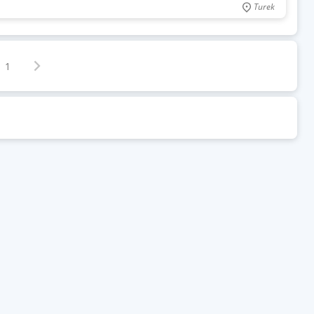
Turek
Następna strona
z
1