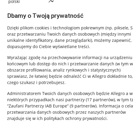
Dbamy o Twoją prywatność
Dzięki plikom cookies i technologiom pokrewnym
(np. piksele, 
oraz przetwarzaniu Twoich danych osobowych
(między innymi
unikalne identyfikatory, dane przeglądarki)
, możemy zapewnić, 
dopasujemy do Ciebie wyświetlane treści.
Wyrażając zgodę na przechowywanie informacji na urządzeniu
końcowym lub dostęp do nich i przetwarzanie danych (w tym w
obszarze profilowania, analiz rynkowych i statystycznych)
Nawigacja
sprawiasz, że łatwiej będzie odnaleźć Ci w Allegro dokładnie to,
czego szukasz i potrzebujesz.
Przydatne informacje
Informacje p
Administratorem Twoich danych osobowych będzie Allegro a w
Jak to działa
Regulamin
niektórych przypadkach nasi partnerzy (
17
partnerów
), w tym t
“Zaufani Partnerzy IAB Europe” (
9
partnerów
). Informacja o cel
Napisz do nas
Polityka plików
przetwarzania danych osobowych przez naszych partnerów
Allegro Gadane dla sprzedających
Ustawienia plik
znajduje się w ich politykach ochrony prywatności.
Allegro Gadane dla kupujących
Udostępnianie l