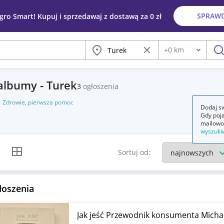
SPRAW
egro Smart! Kupuj i sprzedawaj z dostawą za 0 zł
Miasto
Wyczyść frazę
+
0
km
Odległość
szu
 albumy - Turek
3
ogłoszenia
Zdrowie, pierwsza pomoc
Dodaj sw
Gdy poja
mailowo
wyszuki
k listy
Widok siatki
Sortuj od:
łoszenia
Jak jeść Przewodnik konsumenta Michae