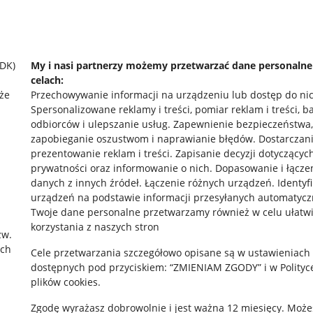
SDK)
My i nasi partnerzy możemy przetwarzać dane personaln
celach:
że
Przechowywanie informacji na urządzeniu lub dostęp do ni
Spersonalizowane reklamy i treści, pomiar reklam i treści, b
odbiorców i ulepszanie usług
.
Zapewnienie bezpieczeństwa,
zapobieganie oszustwom i naprawianie błędów
.
Dostarczani
prezentowanie reklam i treści
.
Zapisanie decyzji dotyczącyc
prywatności oraz informowanie o nich
.
Dopasowanie i łącze
danych z innych źródeł
.
Łączenie różnych urządzeń
.
Identyf
rawne
Pobierz aplikację
urządzeń na podstawie informacji przesyłanych automatycz
Twoje dane personalne przetwarzamy również w celu ułatw
korzystania z naszych stron
zw.
ach
 "cookies"
Cele przetwarzania szczegółowo opisane są w ustawieniach
dostępnych pod przyciskiem: “ZMIENIAM ZGODY” i w Polityc
ów "cookies"
plików cookies.
okalizacji
Zgodę wyrażasz dobrowolnie i jest ważna 12 miesięcy. Może