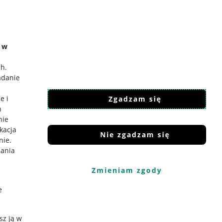
e w
ch
.
adanie
e i
Zgadzam się
h
nie
ikacja
Nie zgadzam się
nie
.
iania
Zmieniam zgody
e
sz ją w