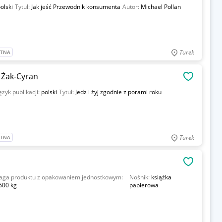
olski
Tytuł:
Jak jeść Przewodnik konsumenta
Autor:
Michael Pollan
Turek
ATNA
a Żak-Cyran
OBSERWU
ęzyk publikacji:
polski
Tytuł:
Jedz i żyj zgodnie z porami roku
Turek
ATNA
OBSERWU
aga produktu z opakowaniem jednostkowym:
Nośnik:
książka
500 kg
papierowa