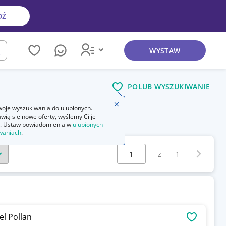
DŹ
WYSTAW
kaj
POLUB WYSZUKIWANIE
Zamknij wskazówkę
oje wyszukiwania do ulubionych.
wią się nowe oferty, wyślemy Ci je
. Ustaw powiadomienia w
ulubionych
waniach
.
Wybierz stronę:
Następna 
z
1
l Pollan
OBSERWU