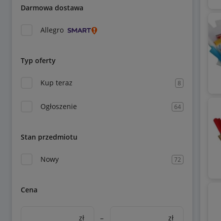
Darmowa dostawa
Allegro
Typ oferty
Kup teraz
8
Ogłoszenie
64
Stan przedmiotu
Nowy
72
Cena
zł
–
zł