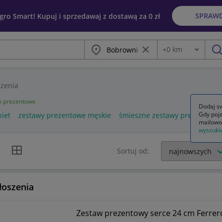
SPRAW
egro Smart! Kupuj i sprzedawaj z dostawą za 0 zł
Miasto
Wyczyść frazę
+
0
km
Odległość
szu
zenia
y prezentowe
Dodaj sw
Gdy poja
iet
zestawy prezentowe męskie
śmieszne zestawy prezentowe
mailowo
wyszuki
k listy
Widok siatki
Sortuj od:
łoszenia
Zestaw prezentowy serce 24 cm Ferrer