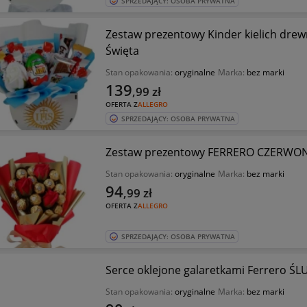
SPRZEDAJĄCY: OSOBA PRYWATNA
Zestaw prezentowy Kinder kielich drew
Święta
Stan opakowania:
oryginalne
Marka:
bez marki
139
,99
zł
OFERTA Z
ALLEGRO
SPRZEDAJĄCY: OSOBA PRYWATNA
Zestaw prezentowy FERRERO CZERWO
Stan opakowania:
oryginalne
Marka:
bez marki
94
,99
zł
OFERTA Z
ALLEGRO
SPRZEDAJĄCY: OSOBA PRYWATNA
Serce oklejone galaretkami Ferrero 
Stan opakowania:
oryginalne
Marka:
bez marki