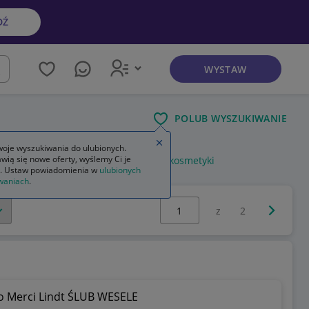
DŹ
WYSTAW
kaj
POLUB WYSZUKIWANIE
Zamknij wskazówkę
oje wyszukiwania do ulubionych.
wią się nowe oferty, wyślemy Ci je
zestawy prezentowe dla mężczyzn kosmetyki
. Ustaw powiadomienia w
ulubionych
waniach
.
Wybierz stronę:
Następna 
z
2
o Merci Lindt ŚLUB WESELE