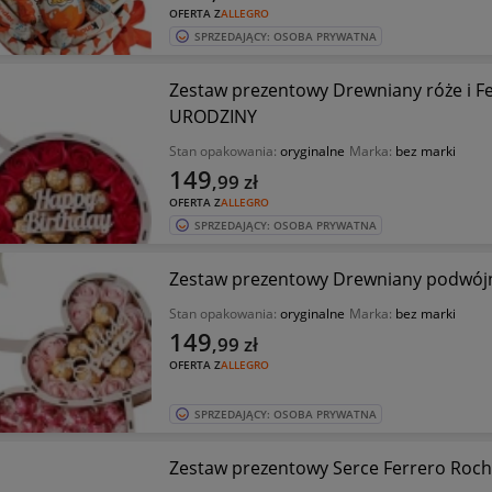
OFERTA Z
ALLEGRO
SPRZEDAJĄCY: OSOBA PRYWATNA
Zestaw prezentowy Drewniany róże i F
URODZINY
Stan opakowania:
oryginalne
Marka:
bez marki
149
,99
zł
OFERTA Z
ALLEGRO
SPRZEDAJĄCY: OSOBA PRYWATNA
Zestaw prezentowy Drewniany podwójn
Stan opakowania:
oryginalne
Marka:
bez marki
149
,99
zł
OFERTA Z
ALLEGRO
SPRZEDAJĄCY: OSOBA PRYWATNA
Zestaw prezentowy Serce Ferrero Roc