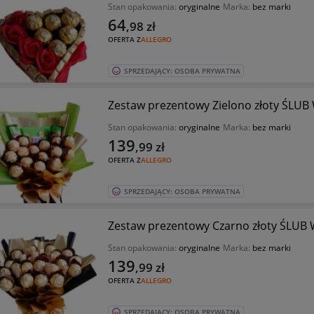
Stan opakowania:
oryginalne
Marka:
bez marki
64
,98
zł
OFERTA Z
ALLEGRO
SPRZEDAJĄCY: OSOBA PRYWATNA
Zestaw prezentowy Zielono złoty ŚLU
Stan opakowania:
oryginalne
Marka:
bez marki
139
,99
zł
OFERTA Z
ALLEGRO
SPRZEDAJĄCY: OSOBA PRYWATNA
Zestaw prezentowy Czarno złoty ŚLU
Stan opakowania:
oryginalne
Marka:
bez marki
139
,99
zł
OFERTA Z
ALLEGRO
SPRZEDAJĄCY: OSOBA PRYWATNA