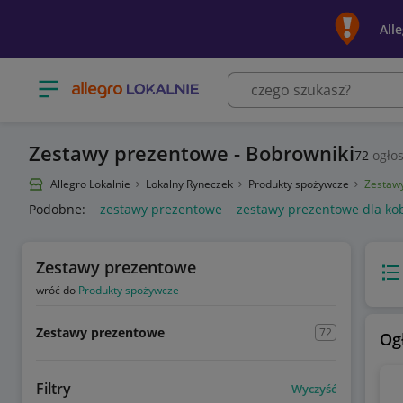
All
Otwórz menu z kategoriami
Zestawy prezentowe - Bobrowniki
72
ogłos
Allegro Lokalnie
Lokalny Ryneczek
Produkty spożywcze
Zestaw
Podobne:
zestawy prezentowe
zestawy prezentowe dla kob
Zestawy prezentowe
Wido
wróć do
Produkty spożywcze
Zestawy prezentowe
72
Og
Filtry
Wyczyść