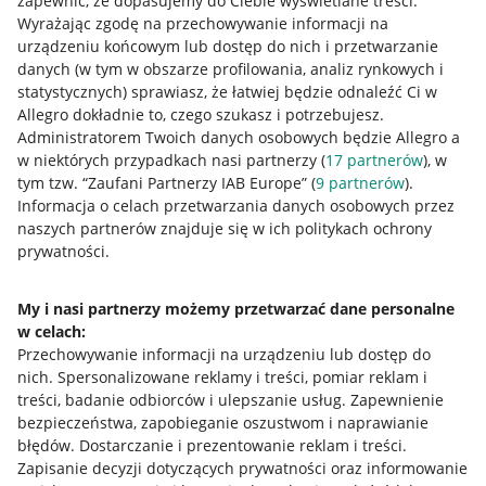
zapewnić, że dopasujemy do Ciebie wyświetlane treści.
Wyrażając zgodę na przechowywanie informacji na
urządzeniu końcowym lub dostęp do nich i przetwarzanie
danych (w tym w obszarze profilowania, analiz rynkowych i
statystycznych) sprawiasz, że łatwiej będzie odnaleźć Ci w
Allegro dokładnie to, czego szukasz i potrzebujesz.
Administratorem Twoich danych osobowych będzie Allegro a
Przydatne informacje
w niektórych przypadkach nasi partnerzy (
17
partnerów
), w
tym tzw. “Zaufani Partnerzy IAB Europe” (
9
partnerów
).
Jak to działa
Informacja o celach przetwarzania danych osobowych przez
naszych partnerów znajduje się w ich politykach ochrony
Napisz do nas
prywatności.
Allegro Gadane dla sprzedających
My i nasi partnerzy możemy przetwarzać dane personalne
Allegro Gadane dla kupujących
w celach:
Przechowywanie informacji na urządzeniu lub dostęp do
Mapa miejscowości
nich
.
Spersonalizowane reklamy i treści, pomiar reklam i
treści, badanie odbiorców i ulepszanie usług
.
Zapewnienie
Informacje prawne
bezpieczeństwa, zapobieganie oszustwom i naprawianie
błędów
.
Dostarczanie i prezentowanie reklam i treści
.
Regulamin
Zapisanie decyzji dotyczących prywatności oraz informowanie