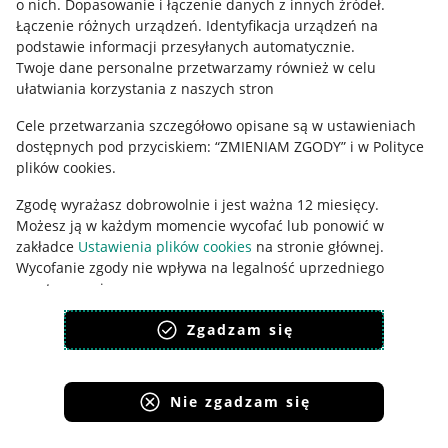
o nich
.
Dopasowanie i łączenie danych z innych źródeł
.
Polityka plików "cookies"
Łączenie różnych urządzeń
.
Identyfikacja urządzeń na
Ustawienia plików "cookies"
podstawie informacji przesyłanych automatycznie
.
Twoje dane personalne przetwarzamy również w celu
Udostępnianie lokalizacji
ułatwiania korzystania z naszych stron
Informacje dla Aktu o Usługach Cyfrowych
Cele przetwarzania szczegółowo opisane są w ustawieniach
dostępnych pod przyciskiem: “ZMIENIAM ZGODY” i w Polityce
Pobierz aplikację
plików cookies.
Zgodę wyrażasz dobrowolnie i jest ważna 12 miesięcy.
Możesz ją w każdym momencie wycofać lub ponowić w
zakładce
Ustawienia plików cookies
na stronie głównej.
Wycofanie zgody nie wpływa na legalność uprzedniego
przetwarzania.
polityka plików cookies
polityka ochrony prywatności
Zgadzam się
Nie zgadzam się
Korzystanie z serwisu oznacza akceptację
regulaminu
.