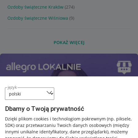
Ozdoby świąteczne Kraków
(274)
Ozdoby świąteczne Wiśniowa
(9)
POKAŻ WIĘCEJ
język
Dbamy o Twoją prywatność
Dzięki plikom cookies i technologiom pokrewnym
(np. piksele,
SDK)
oraz przetwarzaniu Twoich danych osobowych
(między
innymi unikalne identyfikatory, dane przeglądarki)
, możemy