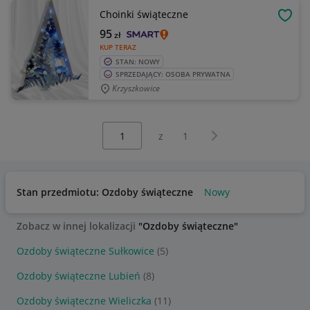
Choinki świąteczne
OBSE
95
zł
KUP TERAZ
STAN: NOWY
SPRZEDAJĄCY: OSOBA PRYWATNA
Krzyszkowice
Wybierz stronę:
Następna strona
z
1
Stan przedmiotu: Ozdoby świąteczne
Nowy
Zobacz w innej lokalizacji
"Ozdoby świąteczne"
Ozdoby świąteczne Sułkowice
(5)
Ozdoby świąteczne Lubień
(8)
Ozdoby świąteczne Wieliczka
(11)