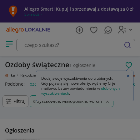
Allegro Smart! Kupuj i sprzedawaj z dostawą za 0 zł
Sprawdź »
Otwórz menu z kategoriami
szukaj
Ozdoby świąteczne
1
ogłoszenie
POL
e i sztuka
Rękodzieło
Przedmioty ręcznie wykonane
Ozdoby świąteczne
Zamkn
Dodaj swoje wyszukiwania do ulubionych.
Gdy pojawią się nowe oferty, wyślemy Ci je
Podobne:
ozdoby świąteczne
ozdoby świąteczne boże narod
mailowo. Ustaw powiadomienia w
ulubionych
wyszukiwaniach
.
Filtruj
Krzyszkowice, Małopolskie, +0 km
Ogłoszenia