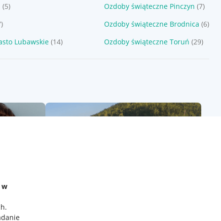
a
(5)
Ozdoby świąteczne Pinczyn
(7)
7)
Ozdoby świąteczne Brodnica
(6)
asto Lubawskie
(14)
Ozdoby świąteczne Toruń
(29)
e w
ch
.
adanie