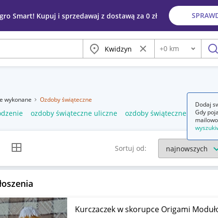
SPRAW
egro Smart! Kupuj i sprzedawaj z dostawą za 0 zł
Miasto
Wyczyść frazę
+
0
km
Odległość
szu
ie wykonane
Ozdoby świąteczne
Dodaj sw
Gdy poja
odzenie
ozdoby świąteczne uliczne
ozdoby świąteczne zewnętr
mailowo
wyszuki
k listy
Widok siatki
Sortuj od:
łoszenia
Kurczaczek w skorupce Origami Modu