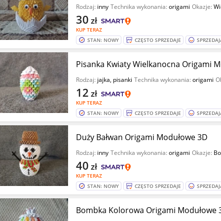
Rodzaj:
inny
Technika wykonania:
origami
Okazje:
Wi
30
zł
KUP TERAZ
STAN: NOWY
CZĘSTO SPRZEDAJE
SPRZEDAJ
Pisanka Kwiaty Wielkanocna Origami 
Rodzaj:
jajka, pisanki
Technika wykonania:
origami
O
12
zł
KUP TERAZ
STAN: NOWY
CZĘSTO SPRZEDAJE
SPRZEDAJ
Duży Bałwan Origami Modułowe 3D
Rodzaj:
inny
Technika wykonania:
origami
Okazje:
Bo
40
zł
KUP TERAZ
STAN: NOWY
CZĘSTO SPRZEDAJE
SPRZEDAJ
Bombka Kolorowa Origami Modułowe 