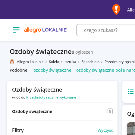
All
Otwórz menu z kategoriami
Ozdoby świąteczne
8
ogłoszeń
Allegro Lokalnie
Kolekcje i sztuka
Rękodzieło
Przedmioty ręczn
Podobne:
ozdoby świąteczne
ozdoby świąteczne boże nar
Ozdoby świąteczne
Wido
wróć do
Przedmioty ręcznie wykonane
Ozdoby świąteczne
8
Og
Filtry
Wyczyść