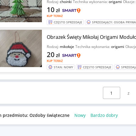
Rodzaj:
choinki
Technika wykonania:
origami
Okazje
10
zł
KUP TERAZ
CZĘSTO SPRZEDAJE
SPRZEDAJĄCY: OSOBA PRYW
Obrazek Święty Mikołaj Origami Moduł
Rodzaj:
mikołaje
Technika wykonania:
origami
Okazj
20
zł
KUP TERAZ
STAN: NOWY
CZĘSTO SPRZEDAJE
SPRZEDAJ
Wybierz stronę:
n przedmiotu: Ozdoby świąteczne
Nowy
Bardzo dobry