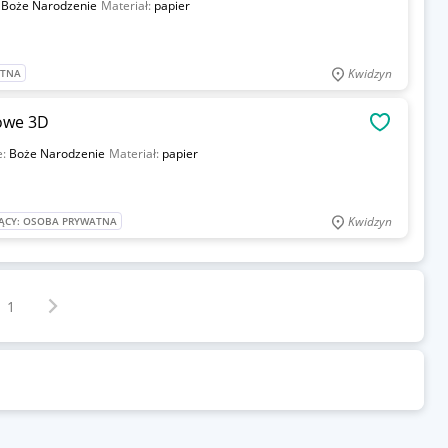
:
Boże Narodzenie
Materiał:
papier
Kwidzyn
ATNA
owe 3D
OBSERWU
e:
Boże Narodzenie
Materiał:
papier
Kwidzyn
ĄCY: OSOBA PRYWATNA
Następna strona
z
1