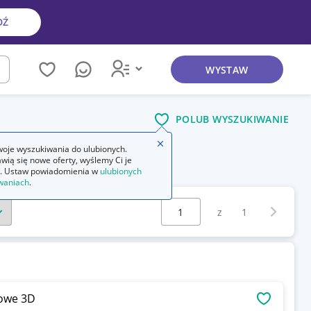
DŹ
WYSTAW
kaj
POLUB WYSZUKIWANIE
Zamknij wskazówkę
oje wyszukiwania do ulubionych.
wią się nowe oferty, wyślemy Ci je
zne
ozdoby świąteczne na tort
. Ustaw powiadomienia w
ulubionych
waniach
.
Wybierz stronę:
Następna 
z
1
łowe 3D
OBSERWU