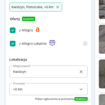
Kwidzyn, Pomorskie, +0 km
Oferty
NOWOŚĆ!
z Allegro
z Allegro Lokalnie
8
Lokalizacja
Miejscowość
Promień
Pokaż ogłoszenia w promieniu
NOWOŚĆ!