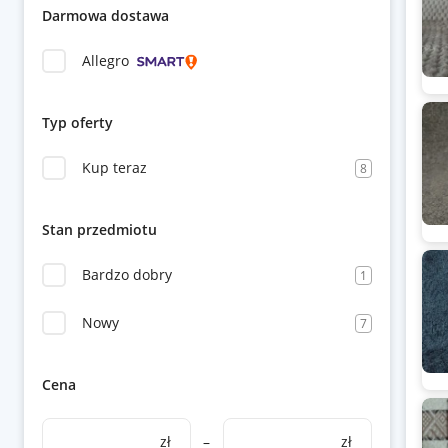
Darmowa dostawa
Allegro
Typ oferty
Kup teraz
8
Stan przedmiotu
Bardzo dobry
1
Nowy
7
Cena
zł
–
zł