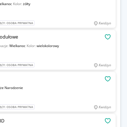
elkanoc
Kolor:
żółty
Kwidzyn
ĄCY: OSOBA PRYWATNA
Modułowe
OBSERWU
kazje:
Wielkanoc
Kolor:
wielokolorowy
Kwidzyn
ĄCY: OSOBA PRYWATNA
OBSERWU
że Narodzenie
Kwidzyn
ĄCY: OSOBA PRYWATNA
3D
OBSERWU