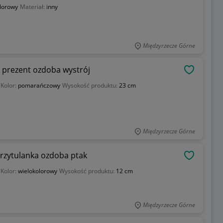
lorowy
Materiał:
inny
Międzyrzecze Górne
Marchewka 23 cm tkanina eko zabawka prezent ozdoba wystrój
OBSERWU
Kolor:
pomarańczowy
Wysokość produktu:
23 cm
Międzyrzecze Górne
rzytulanka ozdoba ptak
OBSERWU
Kolor:
wielokolorowy
Wysokość produktu:
12 cm
Międzyrzecze Górne