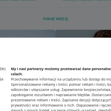
POKAŻ WIĘCEJ
SDK)
My i nasi partnerzy możemy przetwarzać dane personaln
celach:
że
Przechowywanie informacji na urządzeniu lub dostęp do ni
Spersonalizowane reklamy i treści, pomiar reklam i treści, b
odbiorców i ulepszanie usług
.
Zapewnienie bezpieczeństwa,
zapobieganie oszustwom i naprawianie błędów
.
Dostarczani
prezentowanie reklam i treści
.
Zapisanie decyzji dotyczącyc
prywatności oraz informowanie o nich
.
Dopasowanie i łącze
danych z innych źródeł
.
Łączenie różnych urządzeń
.
Identyf