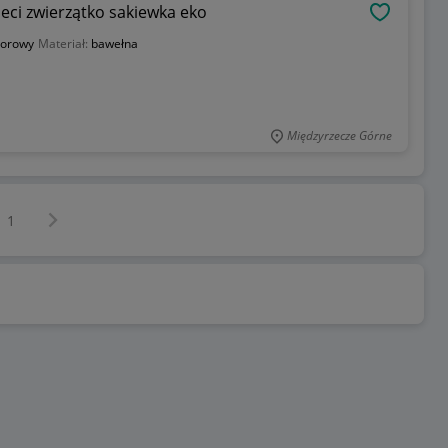
ieci zwierzątko sakiewka eko
OBSERWU
lorowy
Materiał:
bawełna
Międzyrzecze Górne
Następna strona
z
1