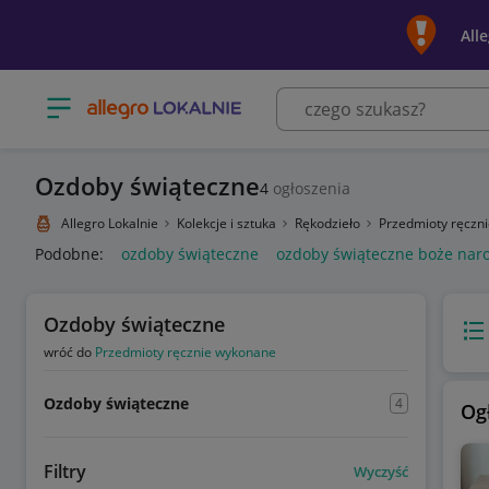
All
Otwórz menu z kategoriami
Ozdoby świąteczne
4
ogłoszenia
Allegro Lokalnie
Kolekcje i sztuka
Rękodzieło
Przedmioty ręczn
Podobne:
ozdoby świąteczne
ozdoby świąteczne boże nar
Ozdoby świąteczne
Wido
wróć do
Przedmioty ręcznie wykonane
Ozdoby świąteczne
4
Og
Filtry
Wyczyść