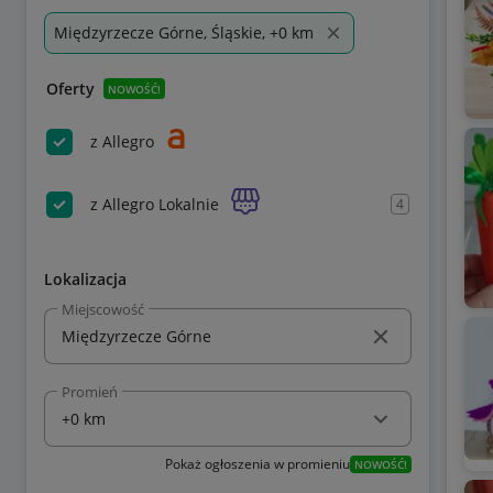
Międzyrzecze Górne, Śląskie, +0 km
Oferty
NOWOŚĆ!
z Allegro
z Allegro Lokalnie
4
Lokalizacja
Miejscowość
Promień
Pokaż ogłoszenia w promieniu
NOWOŚĆ!