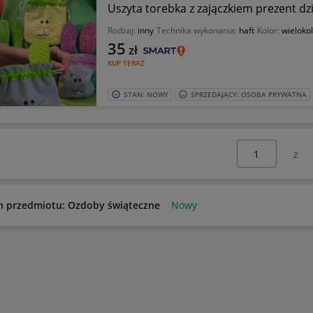
Uszyta torebka z zajączkiem prezent dz
Rodzaj:
inny
Technika wykonania:
haft
Kolor:
wieloko
35
zł
KUP TERAZ
STAN: NOWY
SPRZEDAJĄCY: OSOBA PRYWATNA
Wybierz stronę:
n przedmiotu: Ozdoby świąteczne
Nowy