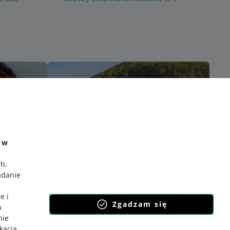
e w
ch
.
adanie
e i
Zgadzam się
h
nie
ikacja