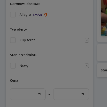
Darmowa dostawa
Allegro
Typ oferty
Kup teraz
4
Stan przedmiotu
Nowy
4
Sta
Cena
zł
–
zł