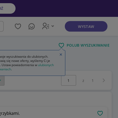
DŹ
WYSTAW
kaj
POLUB WYSZUKIWANIE
Zamknij wskazówkę
oje wyszukiwania do ulubionych.
wią się nowe oferty, wyślemy Ci je
zne
ozdoby świąteczne na tort
. Ustaw powiadomienia w
ulubionych
waniach
.
Wybierz stronę:
Następna 
z
1
grzybkami.
OBSERWU