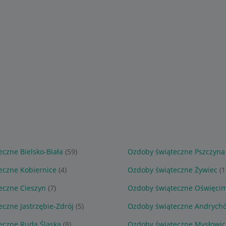
czne Bielsko-Biała
(59)
Ozdoby świąteczne Pszczyna
eczne Kobiernice
(4)
Ozdoby świąteczne Żywiec
(1
eczne Cieszyn
(7)
Ozdoby świąteczne Oświęci
czne Jastrzębie-Zdrój
(5)
Ozdoby świąteczne Andrych
eczne Ruda Śląska
(8)
Ozdoby świąteczne Mysłowic