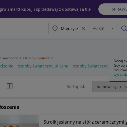
SPRAW
egro Smart! Kupuj i sprzedawaj z dostawą za 0 zł
Miasto
Wyczyść frazę
+
0
km
Odległość
szu
ie wykonane
Ozdoby świąteczne
Dodaj sw
Gdy poja
odzenie
ozdoby świąteczne uliczne
ozdoby świąteczne zewnętr
mailowo
wyszuki
k listy
Widok siatki
Sortuj od:
łoszenia
Stroik jesienny na stół z ceramicznymi 