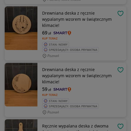
Drewniana deska z ręcznie
OBSE
wypalanym wzorem w świątecznym
klimacie!
69
zł
KUP TERAZ
STAN: NOWY
SPRZEDAJĄCY: OSOBA PRYWATNA
Poznań
Drewniana deska z ręcznie
OBSE
wypalanym wzorem w świątecznym
klimacie!
59
zł
KUP TERAZ
STAN: NOWY
SPRZEDAJĄCY: OSOBA PRYWATNA
Poznań
Ręcznie wypalana deska z dwoma
OBSE