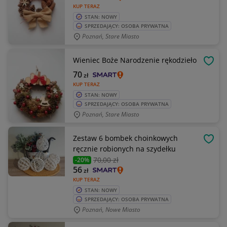
KUP TERAZ
STAN: NOWY
SPRZEDAJĄCY: OSOBA PRYWATNA
Poznań, Stare Miasto
Wieniec Boże Narodzenie rękodzieło
OBSE
70
zł
KUP TERAZ
STAN: NOWY
SPRZEDAJĄCY: OSOBA PRYWATNA
Poznań, Stare Miasto
Zestaw 6 bombek choinkowych
OBSE
ręcznie robionych na szydełku
70
,00 zł
-20%
56
zł
KUP TERAZ
STAN: NOWY
SPRZEDAJĄCY: OSOBA PRYWATNA
Poznań, Nowe Miasto