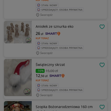
KUP TERAZ
STAN: NOWY
SPRZEDAJĄCY: OSOBA PRYWATNA
Swarzędz
Aniołek ze sznurka eko
OBSE
26
zł
KUP TERAZ
STAN: NOWY
SPRZEDAJĄCY: OSOBA PRYWATNA
Swarzędz
Świąteczny skrzat
OBSE
15
,00 zł
-16%
12
,50
zł
KUP TERAZ
STAN: NOWY
SPRZEDAJĄCY: OSOBA PRYWATNA
Swarzędz
Szopka Bożonarodzeniowa 160 cm
OBSE