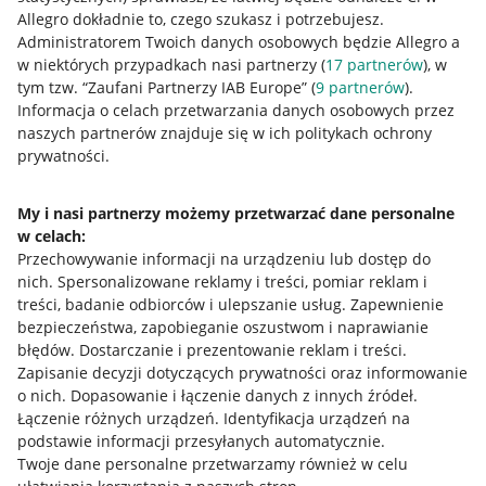
Allegro dokładnie to, czego szukasz i potrzebujesz.
Administratorem Twoich danych osobowych będzie Allegro a
w niektórych przypadkach nasi partnerzy (
17
partnerów
), w
tym tzw. “Zaufani Partnerzy IAB Europe” (
9
partnerów
).
Przydatne informacje
Informacja o celach przetwarzania danych osobowych przez
naszych partnerów znajduje się w ich politykach ochrony
prywatności.
Jak to działa
Napisz do nas
My i nasi partnerzy możemy przetwarzać dane personalne
w celach:
Allegro Gadane dla sprzedających
Przechowywanie informacji na urządzeniu lub dostęp do
Allegro Gadane dla kupujących
nich
.
Spersonalizowane reklamy i treści, pomiar reklam i
treści, badanie odbiorców i ulepszanie usług
.
Zapewnienie
Mapa miejscowości
bezpieczeństwa, zapobieganie oszustwom i naprawianie
błędów
.
Dostarczanie i prezentowanie reklam i treści
.
Informacje prawne
Zapisanie decyzji dotyczących prywatności oraz informowanie
o nich
.
Dopasowanie i łączenie danych z innych źródeł
.
Regulamin
Łączenie różnych urządzeń
.
Identyfikacja urządzeń na
podstawie informacji przesyłanych automatycznie
.
Polityka plików "cookies"
Twoje dane personalne przetwarzamy również w celu