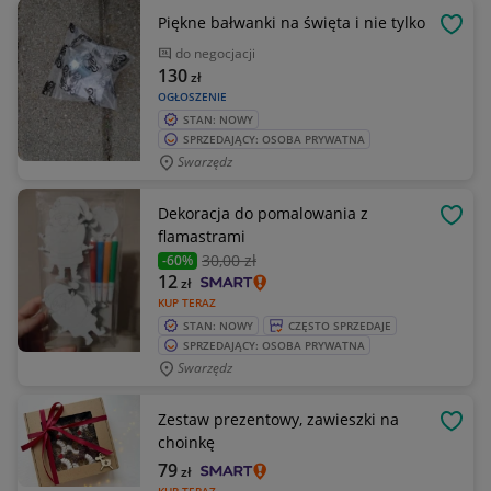
Piękne bałwanki na święta i nie tylko
OBSE
do negocjacji
130
zł
OGŁOSZENIE
STAN: NOWY
SPRZEDAJĄCY: OSOBA PRYWATNA
Swarzędz
Dekoracja do pomalowania z
OBSE
flamastrami
30
,00 zł
-60%
12
zł
KUP TERAZ
STAN: NOWY
CZĘSTO SPRZEDAJE
SPRZEDAJĄCY: OSOBA PRYWATNA
Swarzędz
Zestaw prezentowy, zawieszki na
OBSE
choinkę
79
zł