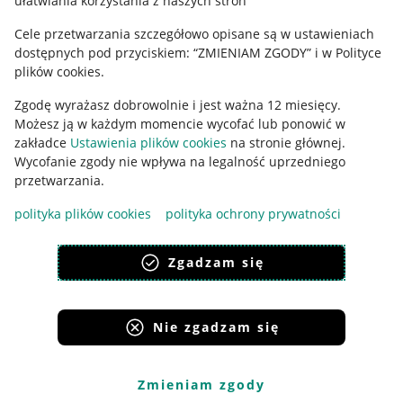
ułatwiania korzystania z naszych stron
Ustawienia plików "cookies"
Cele przetwarzania szczegółowo opisane są w ustawieniach
Udostępnianie lokalizacji
dostępnych pod przyciskiem: “ZMIENIAM ZGODY” i w Polityce
Informacje dla Aktu o Usługach Cyfrowych
plików cookies.
Zgodę wyrażasz dobrowolnie i jest ważna 12 miesięcy.
Pobierz aplikację
Możesz ją w każdym momencie wycofać lub ponowić w
zakładce
Ustawienia plików cookies
na stronie głównej.
Wycofanie zgody nie wpływa na legalność uprzedniego
przetwarzania.
polityka plików cookies
polityka ochrony prywatności
Zgadzam się
Nie zgadzam się
Korzystanie z serwisu oznacza akceptację
regulaminu
.
Zmieniam zgody