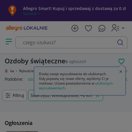
Allegro Smart! Kupuj i sprzedawaj z dostawą za 0 zł
Sprawdź »
Otwórz menu z kategoriami
szukaj
Ozdoby świąteczne
6
ogłoszeń
POL
e i sztuka
Rękodzieło
Przedmioty ręcznie wykonane
Ozdoby świąteczne
Zamkn
Dodaj swoje wyszukiwania do ulubionych.
Gdy pojawią się nowe oferty, wyślemy Ci je
Podobne:
ozdoby świąteczne
ozdoby świąteczne boże narod
mailowo. Ustaw powiadomienia w
ulubionych
wyszukiwaniach
.
Filtruj
Swarzędz, Wielkopolskie, +0 km
Ogłoszenia