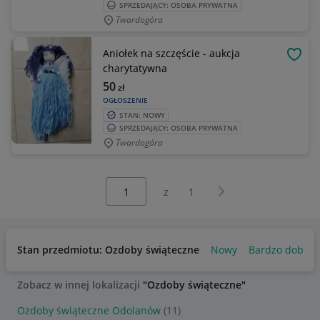
SPRZEDAJĄCY: OSOBA PRYWATNA
Twardogóra
Aniołek na szczęście - aukcja
OBSE
charytatywna
50
zł
OGŁOSZENIE
STAN: NOWY
SPRZEDAJĄCY: OSOBA PRYWATNA
Twardogóra
Wybierz stronę:
Następna strona
z
1
Stan przedmiotu: Ozdoby świąteczne
Nowy
Bardzo dobry
Zobacz w innej lokalizacji
"Ozdoby świąteczne"
Ozdoby świąteczne Odolanów
(11)