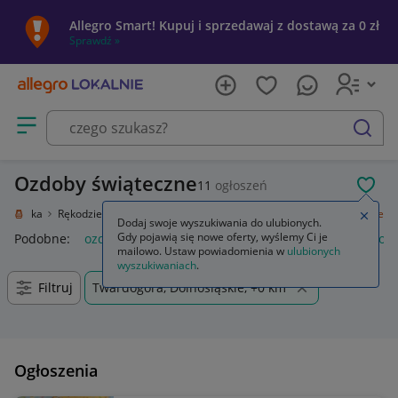
Allegro Smart! Kupuj i sprzedawaj z dostawą za 0 zł
Sprawdź »
Otwórz menu z kategoriami
szukaj
Ozdoby świąteczne
11
ogłoszeń
POL
e i sztuka
Rękodzieło
Przedmioty ręcznie wykonane
Ozdoby świąteczne
Zamkn
Dodaj swoje wyszukiwania do ulubionych.
Gdy pojawią się nowe oferty, wyślemy Ci je
Podobne:
ozdoby świąteczne
ozdoby świąteczne boże narod
mailowo. Ustaw powiadomienia w
ulubionych
wyszukiwaniach
.
Filtruj
Twardogóra, Dolnośląskie, +0 km
Ogłoszenia