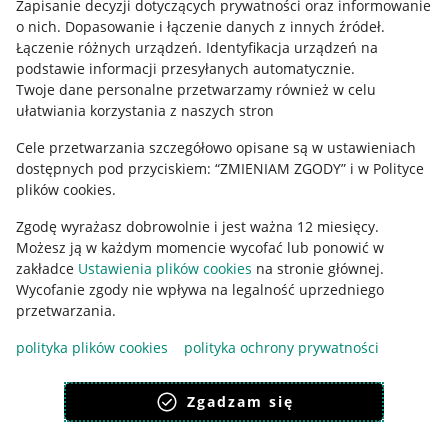
Zapisanie decyzji dotyczących prywatności oraz informowanie
o nich
.
Dopasowanie i łączenie danych z innych źródeł
.
Regulamin
Łączenie różnych urządzeń
.
Identyfikacja urządzeń na
podstawie informacji przesyłanych automatycznie
.
Polityka plików "cookies"
Twoje dane personalne przetwarzamy również w celu
ułatwiania korzystania z naszych stron
Ustawienia plików "cookies"
Cele przetwarzania szczegółowo opisane są w ustawieniach
Udostępnianie lokalizacji
dostępnych pod przyciskiem: “ZMIENIAM ZGODY” i w Polityce
Informacje dla Aktu o Usługach Cyfrowych
plików cookies.
Zgodę wyrażasz dobrowolnie i jest ważna 12 miesięcy.
Pobierz aplikację
Możesz ją w każdym momencie wycofać lub ponowić w
zakładce
Ustawienia plików cookies
na stronie głównej.
Wycofanie zgody nie wpływa na legalność uprzedniego
przetwarzania.
polityka plików cookies
polityka ochrony prywatności
Zgadzam się