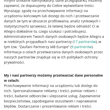
innymi unikalne identyfikatory, dane przeglądarki)
, możemy
zapewnić, że dopasujemy do Ciebie wyświetlane treści.
Wyrażając zgodę na przechowywanie informacji na
urządzeniu końcowym lub dostęp do nich i przetwarzanie
danych (w tym w obszarze profilowania, analiz rynkowych i
statystycznych) sprawiasz, że łatwiej będzie odnaleźć Ci w
Allegro dokładnie to, czego szukasz i potrzebujesz.
Administratorem Twoich danych osobowych będzie Allegro a
w niektórych przypadkach nasi partnerzy (
17
partnerów
), w
tym tzw. “Zaufani Partnerzy IAB Europe” (
9
partnerów
).
Przydatne informacje
Informacja o celach przetwarzania danych osobowych przez
naszych partnerów znajduje się w ich politykach ochrony
prywatności.
Jak to działa
Napisz do nas
My i nasi partnerzy możemy przetwarzać dane personalne
w celach:
Allegro Gadane dla sprzedających
Przechowywanie informacji na urządzeniu lub dostęp do
Allegro Gadane dla kupujących
nich
.
Spersonalizowane reklamy i treści, pomiar reklam i
treści, badanie odbiorców i ulepszanie usług
.
Zapewnienie
Mapa miejscowości
bezpieczeństwa, zapobieganie oszustwom i naprawianie
błędów
.
Dostarczanie i prezentowanie reklam i treści
.
Informacje prawne