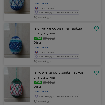
OGŁOSZENIE
STAN: NOWY
SPRZEDAJĄCY: OSOBA PRYWATNA
Twardogóra
jajo wielkanoc pisanka - aukcja
OBSE
charytatywna
30
,00 zł
-33%
20
zł
OGŁOSZENIE
STAN: NOWY
SPRZEDAJĄCY: OSOBA PRYWATNA
Twardogóra
jajko wielkanoc pisanka - aukcja
OBSE
charytatywna
30
,00 zł
-33%
20
zł
OGŁOSZENIE
SPRZEDAJĄCY: OSOBA PRYWATNA
Twardogóra