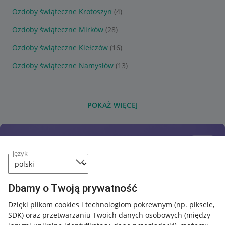
Ozdoby świąteczne Krotoszyn
(4)
Ozdoby świąteczne Mirków
(28)
Ozdoby świąteczne Kiełczów
(16)
Ozdoby świąteczne Namysłów
(13)
POKAŻ WIĘCEJ
język
Dbamy o Twoją prywatność
Dzięki plikom cookies i technologiom pokrewnym
(np. piksele,
SDK)
oraz przetwarzaniu Twoich danych osobowych
(między