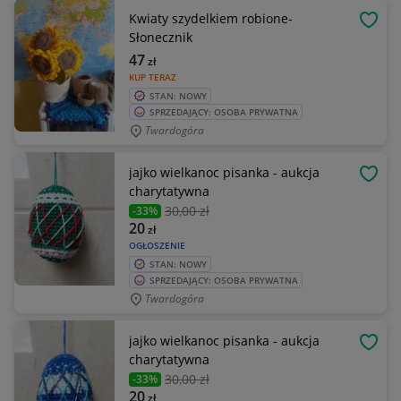
Kwiaty szydelkiem robione-
OBSE
Słonecznik
47
zł
KUP TERAZ
STAN: NOWY
SPRZEDAJĄCY: OSOBA PRYWATNA
Twardogóra
jajko wielkanoc pisanka - aukcja
OBSE
charytatywna
30
,00 zł
-33%
20
zł
OGŁOSZENIE
STAN: NOWY
SPRZEDAJĄCY: OSOBA PRYWATNA
Twardogóra
jajko wielkanoc pisanka - aukcja
OBSE
charytatywna
30
,00 zł
-33%
20
zł