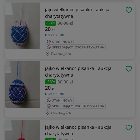
jajo wielkanoc pisanka - aukcja
OBSE
charytatywna
30
,00 zł
-33%
20
zł
OGŁOSZENIE
STAN: NOWY
SPRZEDAJĄCY: OSOBA PRYWATNA
Twardogóra
jajko wielkanoc pisanka - aukcja
OBSE
charytatywna
30
,00 zł
-33%
20
zł
OGŁOSZENIE
STAN: NOWY
SPRZEDAJĄCY: OSOBA PRYWATNA
Twardogóra
jajko wielkanoc pisanka - aukcja
OBSE
charytatywna