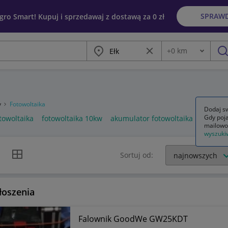
SPRAW
egro Smart! Kupuj i sprzedawaj z dostawą za 0 zł
Miasto
Wyczyść frazę
+
0
km
Odległość
szu
y
Fotowoltaika
Dodaj sw
Gdy poja
towoltaika
fotowoltaika 10kw
akumulator fotowoltaika
mailowo
wyszuki
k listy
Widok siatki
Sortuj od:
łoszenia
Falownik GoodWe GW25KDT