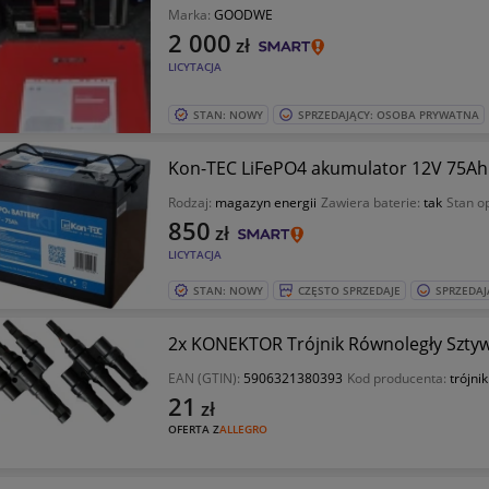
Marka:
GOODWE
2 000
zł
LICYTACJA
STAN: NOWY
SPRZEDAJĄCY: OSOBA PRYWATNA
Rodzaj:
magazyn energii
Zawiera baterie:
tak
Stan o
850
zł
LICYTACJA
STAN: NOWY
CZĘSTO SPRZEDAJE
SPRZEDAJ
2x KONEKTOR Trójnik Równoległy Szty
EAN (GTIN):
5906321380393
Kod producenta:
trójni
21
zł
OFERTA Z
ALLEGRO