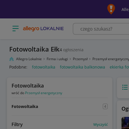
All
Otwórz menu z kategoriami
Fotowoltaika Ełk
4
ogłoszenia
Allegro Lokalnie
Firma i usługi
Przemysł
Przemysł energetyczn
Podobne:
fotowoltaika
fotowoltaika balkonowa
ekierka fo
Fotowoltaika
Wido
wróć do
Przemysł energetyczny
Fotowoltaika
4
Og
Filtry
Wyczyść