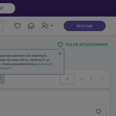
DŹ
WYSTAW
kaj
POLUB WYSZUKIWANIE
Zamknij wskazówkę
oje wyszukiwania do ulubionych.
wią się nowe oferty, wyślemy Ci je
. Ustaw powiadomienia w
ulubionych
waniach
.
Wybierz stronę:
Następna 
z
1
OBSERWU