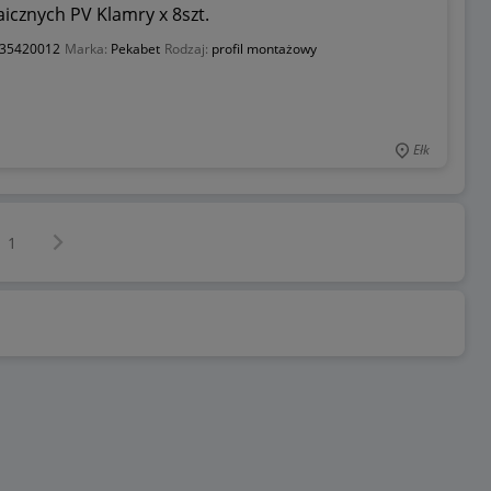
icznych PV Klamry x 8szt.
35420012
Marka:
Pekabet
Rodzaj:
profil montażowy
Ełk
Następna strona
z
1