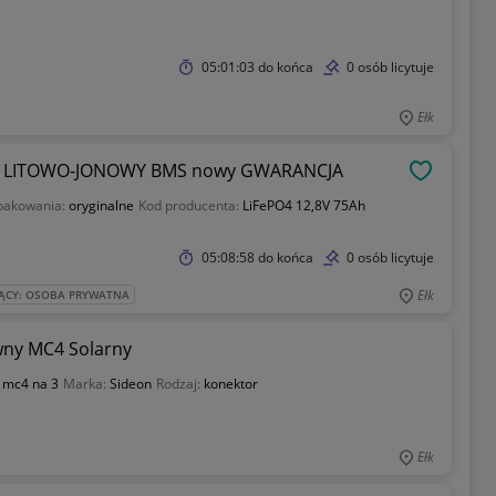
05:01:03
do końca
0 osób licytuje
Ełk
Kon-TEC LiFePO4 akumulator 12V 75Ah LITOWO-JONOWY BMS nowy GWARANCJA
OBSERWU
pakowania:
oryginalne
Kod producenta:
LiFePO4 12,8V 75Ah
05:08:58
do końca
0 osób licytuje
Ełk
ĄCY: OSOBA PRYWATNA
wny MC4 Solarny
k mc4 na 3
Marka:
Sideon
Rodzaj:
konektor
Ełk