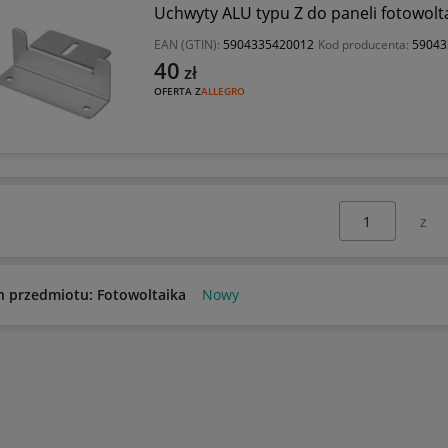
Uchwyty ALU typu Z do paneli fotowolta
EAN (GTIN):
5904335420012
Kod producenta:
59043
40
zł
OFERTA Z
ALLEGRO
Wybierz stronę:
n przedmiotu: Fotowoltaika
Nowy