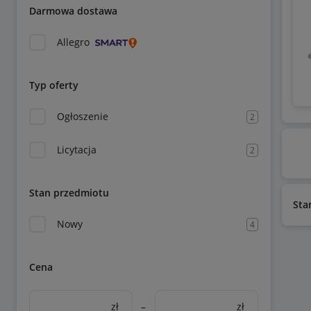
Darmowa dostawa
Allegro
Typ oferty
Ogłoszenie
2
Licytacja
2
Stan przedmiotu
Sta
Nowy
4
Cena
zł
–
zł