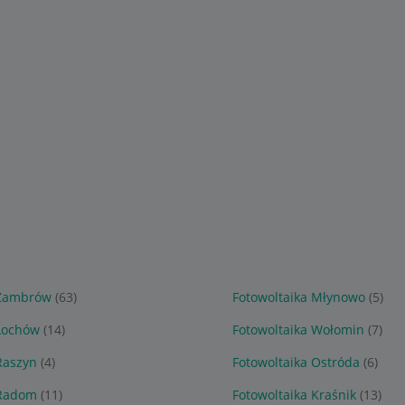
 Zambrów
(63)
Fotowoltaika Młynowo
(5)
 Łochów
(14)
Fotowoltaika Wołomin
(7)
Raszyn
(4)
Fotowoltaika Ostróda
(6)
 Radom
(11)
Fotowoltaika Kraśnik
(13)