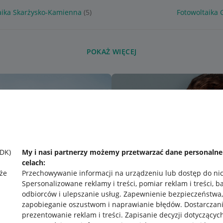
aika Skarżysko-Kamienna
(5)
Fotowoltaika 
POKAŻ WIĘCEJ
SDK)
My i nasi partnerzy możemy przetwarzać dane personaln
celach:
że
Przechowywanie informacji na urządzeniu lub dostęp do ni
Spersonalizowane reklamy i treści, pomiar reklam i treści, b
odbiorców i ulepszanie usług
.
Zapewnienie bezpieczeństwa,
zapobieganie oszustwom i naprawianie błędów
.
Dostarczani
prezentowanie reklam i treści
.
Zapisanie decyzji dotyczącyc