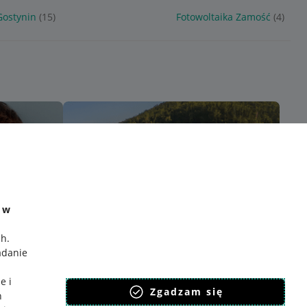
Gostynin
(15)
Fotowoltaika Zamość
(4)
e w
ch
.
adanie
e i
Zgadzam się
h