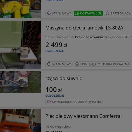
OGŁOSZENIE
STAN: NOWY
DOSTAWA 0 ZŁ
SPRZEDAJĄCY
Maszyna do ciecia lamówki LS-802A
Stan opakowania:
brak opakowania
Waga produktu 
2 499
zł
OGŁOSZENIE
STAN: NOWY
SPRZEDAJĄCY: OSOBA PRYWATNA
częsci do suwnic
100
zł
OGŁOSZENIE
SPRZEDAJĄCY: OSOBA PRYWATNA
Piec olejowy Viessmann Comferral
do negocjacji