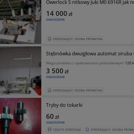
Owerlock 5 nitkowy Juki M0 6916R jak 
14 000
zł
OGŁOSZENIE
SPRZEDAJĄCY: OSOBA PRYWATNA
Stębnówka dwuigłowa automat siruba 
Waga produktu z opakowaniem jednostkowym:
120 
3 500
zł
OGŁOSZENIE
SPRZEDAJĄCY: OSOBA PRYWATNA
Tryby do tokarki
60
zł
OGŁOSZENIE
CZĘSTO SPRZEDAJE
SPRZEDAJĄCY: OSOBA PRYW