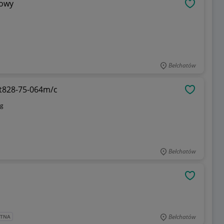
nowy
OBSERWU
Bełchatów
t828-75-064m/c
OBSERWU
kg
Bełchatów
OBSERWU
Bełchatów
ATNA