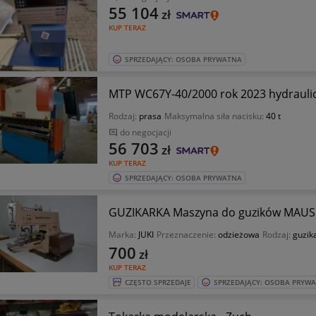
55 104
zł
KUP TERAZ
SPRZEDAJĄCY: OSOBA PRYWATNA
MTP WC67Y-40/2000 rok 2023 hydrauli
Rodzaj:
prasa
Maksymalna siła nacisku:
40 t
do negocjacji
56 703
zł
KUP TERAZ
SPRZEDAJĄCY: OSOBA PRYWATNA
GUZIKARKA Maszyna do guzików MAUSE
Marka:
JUKI
Przeznaczenie:
odzieżowa
Rodzaj:
guzik
700
zł
KUP TERAZ
CZĘSTO SPRZEDAJE
SPRZEDAJĄCY: OSOBA PRYW