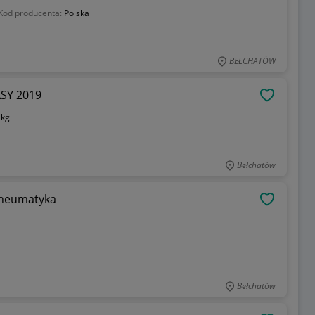
Kod producenta:
Polska
BEŁCHATÓW
SY 2019
OBSERWU
 kg
Bełchatów
pneumatyka
OBSERWU
Bełchatów