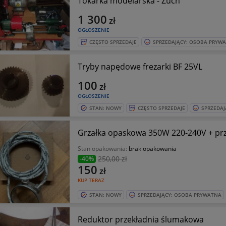
Tokarka modelarska - Zuch
1 300
zł
OGŁOSZENIE
CZĘSTO SPRZEDAJE
SPRZEDAJĄCY: OSOBA PRYW
Tryby napędowe frezarki BF 25VL
100
zł
OGŁOSZENIE
STAN: NOWY
CZĘSTO SPRZEDAJE
SPRZEDAJ
Grzałka opaskowa 350W 220-240V + pr
Stan opakowania:
brak opakowania
250
,00 zł
-40%
150
zł
KUP TERAZ
STAN: NOWY
SPRZEDAJĄCY: OSOBA PRYWATNA
Reduktor przekładnia ślumakowa