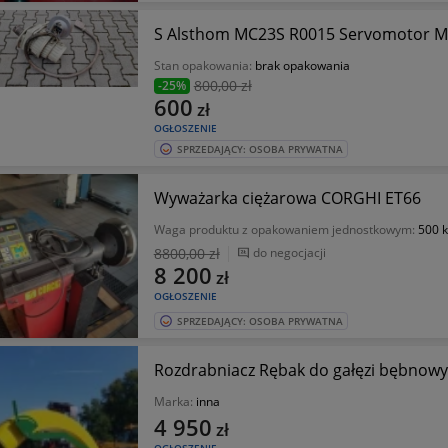
S Als
Stan opakowania:
brak opakowania
800
,00 zł
-25%
600
zł
OGŁOSZENIE
SPRZEDAJĄCY: OSOBA PRYWATNA
Wyważarka ciężarowa CORGHI ET66
Waga produktu z opakowaniem jednostkowym:
500 
8800
,00 zł
do negocjacji
8 200
zł
OGŁOSZENIE
SPRZEDAJĄCY: OSOBA PRYWATNA
Rozdrabniacz Rębak do gałęzi bębnowy
Marka:
inna
4 950
zł