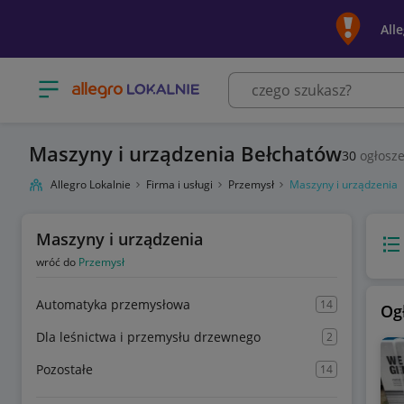
All
Otwórz menu z kategoriami
Maszyny i urządzenia Bełchatów
30
ogłosz
Allegro Lokalnie
Firma i usługi
Przemysł
Maszyny i urządzenia
Maszyny i urządzenia
Wido
wróć do
Przemysł
Automatyka przemysłowa
14
Og
Dla leśnictwa i przemysłu drzewnego
2
Pozostałe
14