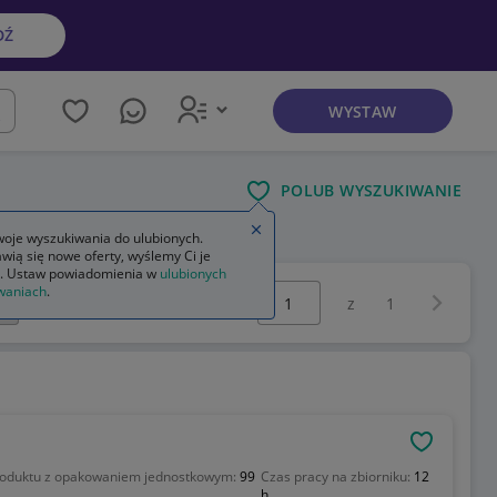
DŹ
WYSTAW
kaj
POLUB WYSZUKIWANIE
Zamknij wskazówkę
oje wyszukiwania do ulubionych.
wią się nowe oferty, wyślemy Ci je
. Ustaw powiadomienia w
ulubionych
Wybierz stronę:
waniach
.
Następna 
z
1
OBSERWU
oduktu z opakowaniem jednostkowym:
99
Czas pracy na zbiorniku:
12
h