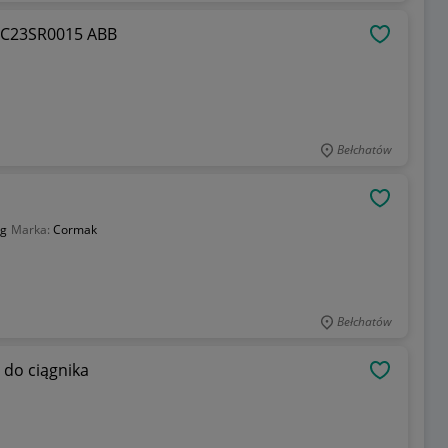
thom MC23S R0015 Servomotor MC23SR0015 ABB
OBSERWU
Bełchatów
OBSERWU
kg
Marka:
Cormak
Bełchatów
 do ciągnika
OBSERWU