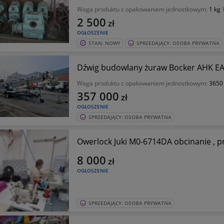
Waga produktu z opakowaniem jednostkowym:
1 kg
2 500
zł
OGŁOSZENIE
STAN: NOWY
SPRZEDAJĄCY: OSOBA PRYWATNA
Dźwig budowlany żuraw Bocker AHK EA
Waga produktu z opakowaniem jednostkowym:
3650
357 000
zł
OGŁOSZENIE
SPRZEDAJĄCY: OSOBA PRYWATNA
Owerlock Juki M0-6714DA obcinanie , 
8 000
zł
OGŁOSZENIE
SPRZEDAJĄCY: OSOBA PRYWATNA