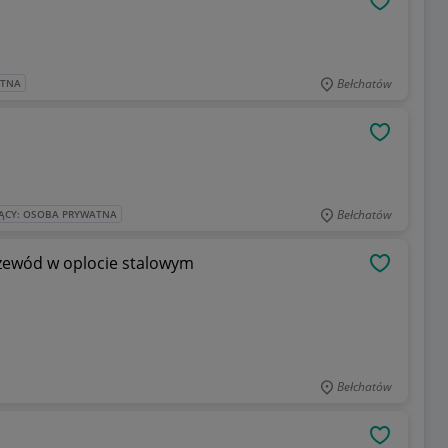
OBSERWU
Bełchatów
ATNA
OBSERWU
Bełchatów
ĄCY: OSOBA PRYWATNA
zewód w oplocie stalowym
OBSERWU
Bełchatów
OBSERWU