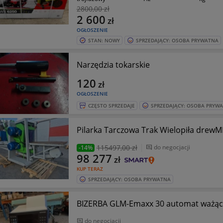
2800
,00 zł
2 600
zł
OGŁOSZENIE
STAN: NOWY
SPRZEDAJĄCY: OSOBA PRYWATNA
Narzędzia tokarskie
120
zł
OGŁOSZENIE
CZĘSTO SPRZEDAJE
SPRZEDAJĄCY: OSOBA PRYW
Pilarka Tarczowa Trak Wielopiła drewM
115497
,00 zł
do negocjacji
-14%
98 277
zł
KUP TERAZ
SPRZEDAJĄCY: OSOBA PRYWATNA
BIZERBA GLM-Emaxx 30 automat ważąco-
do negocjacji