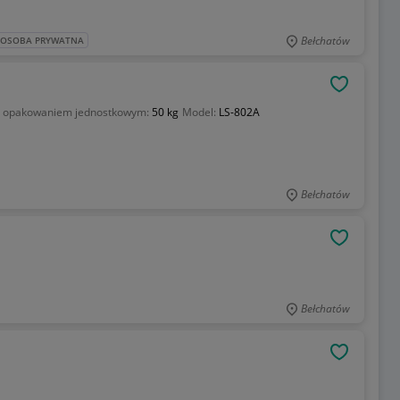
Bełchatów
: OSOBA PRYWATNA
OBSERWU
z opakowaniem jednostkowym:
50 kg
Model:
LS-802A
Bełchatów
OBSERWU
Bełchatów
OBSERWU