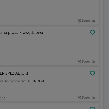
Bełchatów
czna prasa krawędziowa
OBSERWU
Bełchatów
R SPEZIAL JUKI
OBSERWU
arki
Kod producenta:
63-1697I-OI
Bełchatów
ATNA