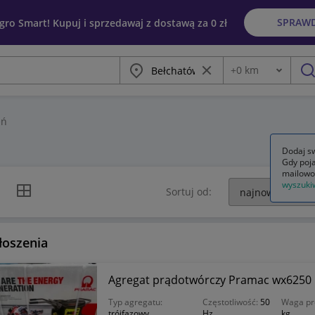
SPRAW
egro Smart! Kupuj i sprzedawaj z dostawą za 0 zł
Miasto
Wyczyść frazę
+
0
km
Odległość
szu
eń
Dodaj sw
Gdy poja
mailowo
wyszuki
k listy
Widok siatki
Sortuj od:
łoszenia
Agregat prądotwórczy Pramac wx6250
Typ agregatu:
Częstotliwość:
50
Waga pr
trójfazowy
Hz
kg