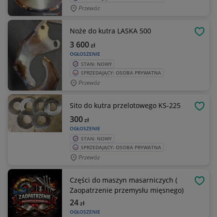
Przewóz
Noże do kutra LASKA 500
OBSE
3 600
zł
OGŁOSZENIE
STAN: NOWY
SPRZEDAJĄCY: OSOBA PRYWATNA
Przewóz
Sito do kutra przelotowego KS-225
OBSE
300
zł
OGŁOSZENIE
STAN: NOWY
SPRZEDAJĄCY: OSOBA PRYWATNA
Przewóz
Części do maszyn masarniczych (
OBSE
Zaopatrzenie przemysłu mięsnego)
24
zł
OGŁOSZENIE