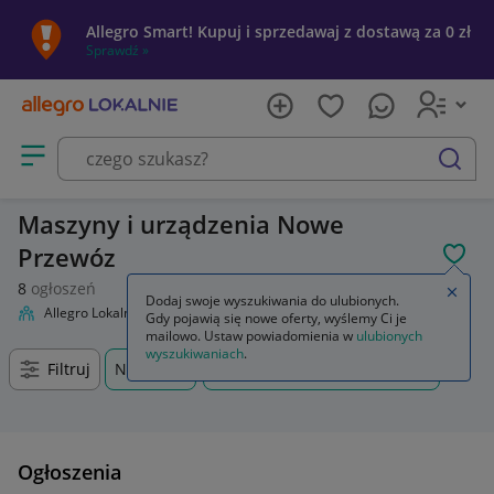
Allegro Smart! Kupuj i sprzedawaj z dostawą za 0 zł
Sprawdź »
Otwórz menu z kategoriami
szukaj
Maszyny i urządzenia Nowe
Przewóz
POL
8
ogłoszeń
Zamkn
Dodaj swoje wyszukiwania do ulubionych.
Allegro Lokalnie
Firma i usługi
Przemysł
Maszyny i urządzenia
Gdy pojawią się nowe oferty, wyślemy Ci je
mailowo. Ustaw powiadomienia w
ulubionych
wyszukiwaniach
.
Filtruj
Nowy
Przewóz, Lubuskie, +0 km
Ogłoszenia