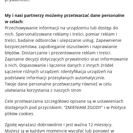
Jak to działa
Napisz do nas
My i nasi partnerzy możemy przetwarzać dane personalne
w celach:
Allegro Gadane dla sprzedających
Przechowywanie informacji na urządzeniu lub dostęp do
Allegro Gadane dla kupujących
nich
.
Spersonalizowane reklamy i treści, pomiar reklam i
treści, badanie odbiorców i ulepszanie usług
.
Zapewnienie
Mapa miejscowości
bezpieczeństwa, zapobieganie oszustwom i naprawianie
błędów
.
Dostarczanie i prezentowanie reklam i treści
.
Informacje prawne
Zapisanie decyzji dotyczących prywatności oraz informowanie
o nich
.
Dopasowanie i łączenie danych z innych źródeł
.
Regulamin
Łączenie różnych urządzeń
.
Identyfikacja urządzeń na
podstawie informacji przesyłanych automatycznie
.
Polityka plików "cookies"
Twoje dane personalne przetwarzamy również w celu
ułatwiania korzystania z naszych stron
Ustawienia plików "cookies"
Cele przetwarzania szczegółowo opisane są w ustawieniach
Udostępnianie lokalizacji
dostępnych pod przyciskiem: “ZMIENIAM ZGODY” i w Polityce
Informacje dla Aktu o Usługach Cyfrowych
plików cookies.
Zgodę wyrażasz dobrowolnie i jest ważna 12 miesięcy.
Pobierz aplikację
Możesz ją w każdym momencie wycofać lub ponowić w