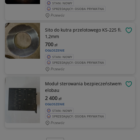
STAN: NOWY
SPRZEDAJĄCY: OSOBA PRYWATNA
Przewóz
Sito do kutra przelotowego KS-225 fi.
OBSE
1,2mm
700
zł
OGŁOSZENIE
STAN: NOWY
SPRZEDAJĄCY: OSOBA PRYWATNA
Przewóz
Moduł sterowania bezpieczeństwem
OBSE
elobau
2 400
zł
OGŁOSZENIE
STAN: NOWY
SPRZEDAJĄCY: OSOBA PRYWATNA
Przewóz