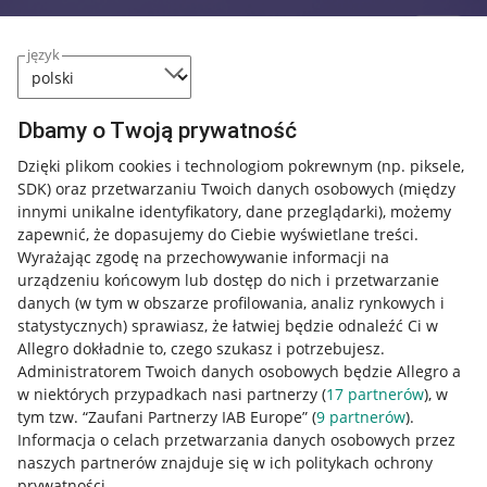
język
Dbamy o Twoją prywatność
Dzięki plikom cookies i technologiom pokrewnym
(np. piksele,
SDK)
oraz przetwarzaniu Twoich danych osobowych
(między
innymi unikalne identyfikatory, dane przeglądarki)
, możemy
zapewnić, że dopasujemy do Ciebie wyświetlane treści.
Wyrażając zgodę na przechowywanie informacji na
urządzeniu końcowym lub dostęp do nich i przetwarzanie
danych (w tym w obszarze profilowania, analiz rynkowych i
statystycznych) sprawiasz, że łatwiej będzie odnaleźć Ci w
Allegro dokładnie to, czego szukasz i potrzebujesz.
Administratorem Twoich danych osobowych będzie Allegro a
w niektórych przypadkach nasi partnerzy (
17
partnerów
), w
tym tzw. “Zaufani Partnerzy IAB Europe” (
9
partnerów
).
Przydatne informacje
Informacja o celach przetwarzania danych osobowych przez
naszych partnerów znajduje się w ich politykach ochrony
prywatności.