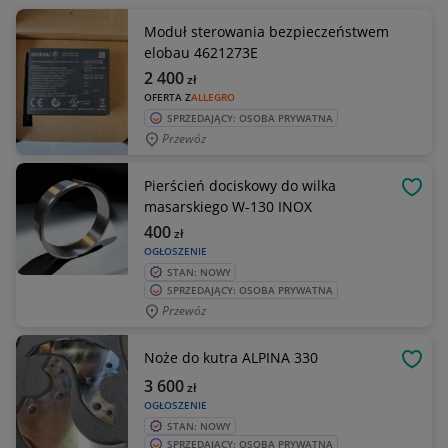
Moduł sterowania bezpieczeństwem
elobau 4621273E
2 400
zł
OFERTA Z
ALLEGRO
SPRZEDAJĄCY: OSOBA PRYWATNA
Przewóz
Pierścień dociskowy do wilka
OBSE
masarskiego W-130 INOX
400
zł
OGŁOSZENIE
STAN: NOWY
SPRZEDAJĄCY: OSOBA PRYWATNA
Przewóz
Noże do kutra ALPINA 330
OBSE
3 600
zł
OGŁOSZENIE
STAN: NOWY
SPRZEDAJĄCY: OSOBA PRYWATNA