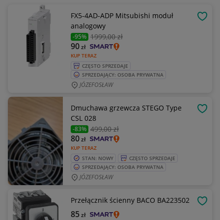
FX5-4AD-ADP Mitsubishi moduł
OBSE
analogowy
1999
,00 zł
-95%
90
zł
KUP TERAZ
CZĘSTO SPRZEDAJE
SPRZEDAJĄCY: OSOBA PRYWATNA
JÓZEFOSŁAW
Dmuchawa grzewcza STEGO Type
OBSE
CSL 028
499
,00 zł
-83%
80
zł
KUP TERAZ
STAN: NOWY
CZĘSTO SPRZEDAJE
SPRZEDAJĄCY: OSOBA PRYWATNA
JÓZEFOSŁAW
Przełącznik ścienny BACO BA223502
OBSE
85
zł