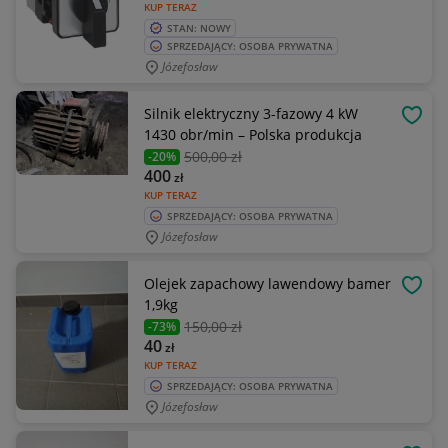
KUP TERAZ
STAN: NOWY
SPRZEDAJĄCY: OSOBA PRYWATNA
Józefosław
Silnik elektryczny 3-fazowy 4 kW
OBSE
1430 obr/min – Polska produkcja
500
,00 zł
-20%
400
zł
KUP TERAZ
SPRZEDAJĄCY: OSOBA PRYWATNA
Józefosław
Olejek zapachowy lawendowy bamer
OBSE
1,9kg
150
,00 zł
-73%
40
zł
KUP TERAZ
SPRZEDAJĄCY: OSOBA PRYWATNA
Józefosław