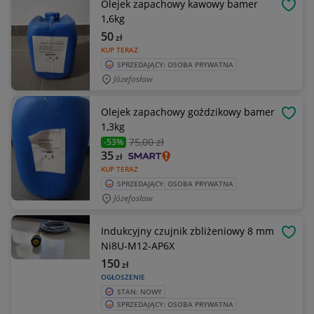
Olejek zapachowy kawowy bamer
OBSE
1,6kg
50
zł
KUP TERAZ
SPRZEDAJĄCY: OSOBA PRYWATNA
Józefosław
Olejek zapachowy goździkowy bamer
OBSE
1,3kg
75
,00 zł
-53%
35
zł
KUP TERAZ
SPRZEDAJĄCY: OSOBA PRYWATNA
Józefosław
Indukcyjny czujnik zbliżeniowy 8 mm
OBSE
Ni8U-M12-AP6X
150
zł
OGŁOSZENIE
STAN: NOWY
SPRZEDAJĄCY: OSOBA PRYWATNA