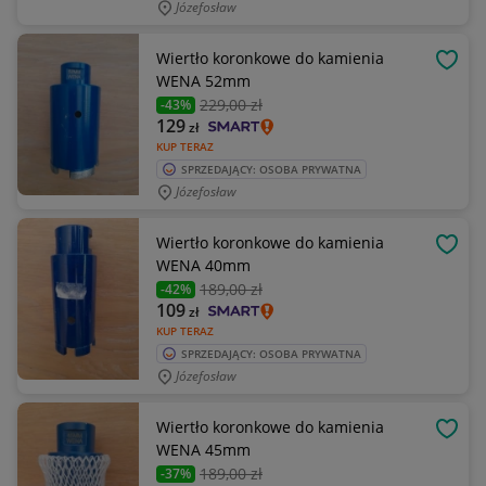
Józefosław
Wiertło koronkowe do kamienia
OBSE
WENA 52mm
229
,00 zł
-43%
129
zł
KUP TERAZ
SPRZEDAJĄCY: OSOBA PRYWATNA
Józefosław
Wiertło koronkowe do kamienia
OBSE
WENA 40mm
189
,00 zł
-42%
109
zł
KUP TERAZ
SPRZEDAJĄCY: OSOBA PRYWATNA
Józefosław
Wiertło koronkowe do kamienia
OBSE
WENA 45mm
189
,00 zł
-37%