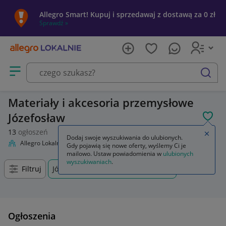
Allegro Smart! Kupuj i sprzedawaj z dostawą za 0 zł
Sprawdź »
Otwórz menu z kategoriami
szukaj
Materiały i akcesoria przemysłowe
Józefosław
POL
13
ogłoszeń
Zamkn
Dodaj swoje wyszukiwania do ulubionych.
Allegro Lokalnie
Firma i usługi
Przemysł
Materiały i akcesoria
Gdy pojawią się nowe oferty, wyślemy Ci je
mailowo. Ustaw powiadomienia w
ulubionych
wyszukiwaniach
.
Filtruj
Józefosław, Mazowieckie, +0 km
Ogłoszenia