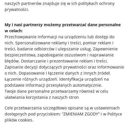
naszych partnerów znajduje się w ich politykach ochrony
prywatności.
Jak to działa
Napisz do nas
My i nasi partnerzy możemy przetwarzać dane personalne
w celach:
Allegro Gadane dla sprzedających
Przechowywanie informacji na urządzeniu lub dostęp do
Allegro Gadane dla kupujących
nich
.
Spersonalizowane reklamy i treści, pomiar reklam i
treści, badanie odbiorców i ulepszanie usług
.
Zapewnienie
Mapa miejscowości
bezpieczeństwa, zapobieganie oszustwom i naprawianie
błędów
.
Dostarczanie i prezentowanie reklam i treści
.
Informacje prawne
Zapisanie decyzji dotyczących prywatności oraz informowanie
o nich
.
Dopasowanie i łączenie danych z innych źródeł
.
Regulamin
Łączenie różnych urządzeń
.
Identyfikacja urządzeń na
podstawie informacji przesyłanych automatycznie
.
Polityka plików "cookies"
Twoje dane personalne przetwarzamy również w celu
ułatwiania korzystania z naszych stron
Ustawienia plików "cookies"
Cele przetwarzania szczegółowo opisane są w ustawieniach
Udostępnianie lokalizacji
dostępnych pod przyciskiem: “ZMIENIAM ZGODY” i w Polityce
Informacje dla Aktu o Usługach Cyfrowych
plików cookies.