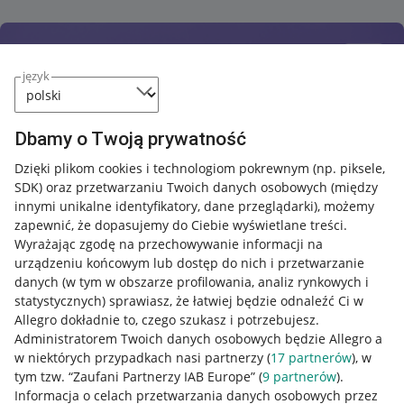
język
Dbamy o Twoją prywatność
Dzięki plikom cookies i technologiom pokrewnym
(np. piksele,
SDK)
oraz przetwarzaniu Twoich danych osobowych
(między
innymi unikalne identyfikatory, dane przeglądarki)
, możemy
zapewnić, że dopasujemy do Ciebie wyświetlane treści.
Wyrażając zgodę na przechowywanie informacji na
urządzeniu końcowym lub dostęp do nich i przetwarzanie
danych (w tym w obszarze profilowania, analiz rynkowych i
statystycznych) sprawiasz, że łatwiej będzie odnaleźć Ci w
Allegro dokładnie to, czego szukasz i potrzebujesz.
Administratorem Twoich danych osobowych będzie Allegro a
w niektórych przypadkach nasi partnerzy (
17
partnerów
), w
tym tzw. “Zaufani Partnerzy IAB Europe” (
9
partnerów
).
Przydatne informacje
Informacja o celach przetwarzania danych osobowych przez