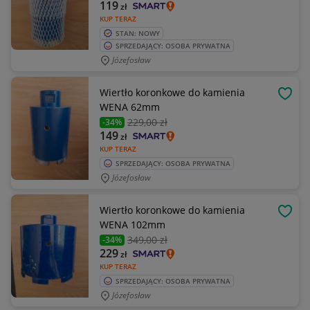
119
zł
KUP TERAZ
STAN: NOWY
SPRZEDAJĄCY: OSOBA PRYWATNA
Józefosław
Wiertło koronkowe do kamienia
OBSE
WENA 62mm
229
,00 zł
-34%
149
zł
KUP TERAZ
SPRZEDAJĄCY: OSOBA PRYWATNA
Józefosław
Wiertło koronkowe do kamienia
OBSE
WENA 102mm
349
,00 zł
-34%
229
zł
KUP TERAZ
SPRZEDAJĄCY: OSOBA PRYWATNA
Józefosław