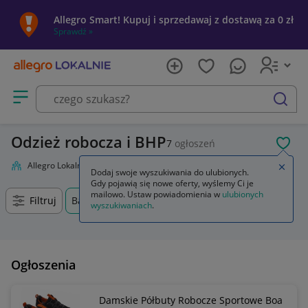
Allegro Smart! Kupuj i sprzedawaj z dostawą za 0 zł
Sprawdź »
Otwórz menu z kategoriami
szukaj
Odzież robocza i BHP
7
ogłoszeń
POL
Allegro Lokalnie
Firma i usługi
Przemysł
Odzież robocza i BHP
Zamkn
Dodaj swoje wyszukiwania do ulubionych.
Gdy pojawią się nowe oferty, wyślemy Ci je
mailowo. Ustaw powiadomienia w
ulubionych
Filtruj
Barlinek, Zachodniopomorskie, +0 km
wyszukiwaniach
.
Ogłoszenia
Damskie Półbuty Robocze Sportowe Boa