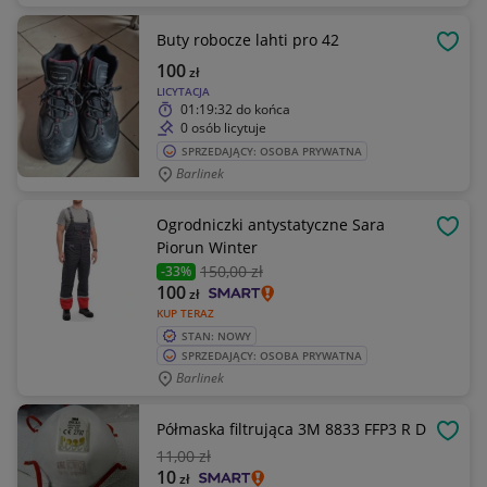
Buty robocze lahti pro 42
OBSE
100
zł
LICYTACJA
01:19:32
do końca
0 osób licytuje
SPRZEDAJĄCY: OSOBA PRYWATNA
Barlinek
Ogrodniczki antystatyczne Sara
OBSE
Piorun Winter
150
,00 zł
-33%
100
zł
KUP TERAZ
STAN: NOWY
SPRZEDAJĄCY: OSOBA PRYWATNA
Barlinek
Półmaska filtrująca 3M 8833 FFP3 R D
OBSE
11
,00 zł
10
zł