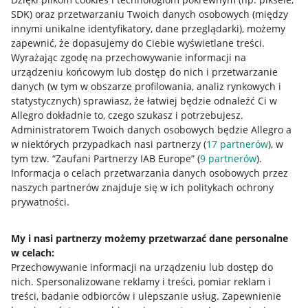
SDK)
oraz przetwarzaniu Twoich danych osobowych
(między
innymi unikalne identyfikatory, dane przeglądarki)
, możemy
zapewnić, że dopasujemy do Ciebie wyświetlane treści.
Wyrażając zgodę na przechowywanie informacji na
urządzeniu końcowym lub dostęp do nich i przetwarzanie
danych (w tym w obszarze profilowania, analiz rynkowych i
statystycznych) sprawiasz, że łatwiej będzie odnaleźć Ci w
Allegro dokładnie to, czego szukasz i potrzebujesz.
Administratorem Twoich danych osobowych będzie Allegro a
w niektórych przypadkach nasi partnerzy (
17
partnerów
), w
tym tzw. “Zaufani Partnerzy IAB Europe” (
9
partnerów
).
Przydatne informacje
Informacja o celach przetwarzania danych osobowych przez
naszych partnerów znajduje się w ich politykach ochrony
prywatności.
Jak to działa
Napisz do nas
My i nasi partnerzy możemy przetwarzać dane personalne
w celach:
Allegro Gadane dla sprzedających
Przechowywanie informacji na urządzeniu lub dostęp do
Allegro Gadane dla kupujących
nich
.
Spersonalizowane reklamy i treści, pomiar reklam i
treści, badanie odbiorców i ulepszanie usług
.
Zapewnienie
Mapa miejscowości