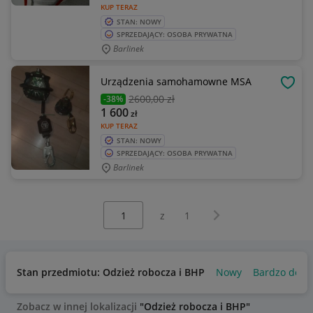
KUP TERAZ
STAN: NOWY
SPRZEDAJĄCY: OSOBA PRYWATNA
Barlinek
Urządzenia samohamowne MSA
OBSE
2600
,00 zł
-38%
1 600
zł
KUP TERAZ
STAN: NOWY
SPRZEDAJĄCY: OSOBA PRYWATNA
Barlinek
Wybierz stronę:
Następna strona
z
1
Stan przedmiotu: Odzież robocza i BHP
Nowy
Bardzo dobr
Zobacz w innej lokalizacji
"Odzież robocza i BHP"