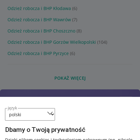
Odzież robocza i BHP Kłodawa
(6)
Odzież robocza i BHP Wawrów
(7)
Odzież robocza i BHP Choszczno
(8)
Odzież robocza i BHP Gorzów Wielkopolski
(104)
Odzież robocza i BHP Pyrzyce
(6)
POKAŻ WIĘCEJ
język
Dbamy o Twoją prywatność
Dzięki plikom cookies i technologiom pokrewnym
(np. piksele,