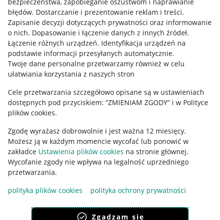
bezpieczeństwa, zapobieganie oszustwom i naprawianie
błędów
.
Dostarczanie i prezentowanie reklam i treści
.
Informacje prawne
Zapisanie decyzji dotyczących prywatności oraz informowanie
o nich
.
Dopasowanie i łączenie danych z innych źródeł
.
Regulamin
Łączenie różnych urządzeń
.
Identyfikacja urządzeń na
podstawie informacji przesyłanych automatycznie
.
Polityka plików "cookies"
Twoje dane personalne przetwarzamy również w celu
ułatwiania korzystania z naszych stron
Ustawienia plików "cookies"
Cele przetwarzania szczegółowo opisane są w ustawieniach
Udostępnianie lokalizacji
dostępnych pod przyciskiem: “ZMIENIAM ZGODY” i w Polityce
Informacje dla Aktu o Usługach Cyfrowych
plików cookies.
Zgodę wyrażasz dobrowolnie i jest ważna 12 miesięcy.
Pobierz aplikację
Możesz ją w każdym momencie wycofać lub ponowić w
zakładce
Ustawienia plików cookies
na stronie głównej.
Wycofanie zgody nie wpływa na legalność uprzedniego
przetwarzania.
polityka plików cookies
polityka ochrony prywatności
Zgadzam się