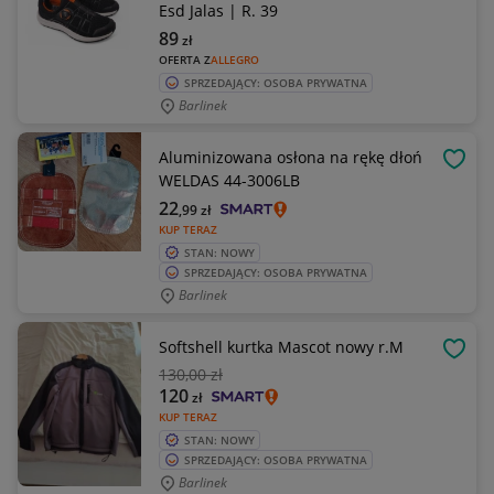
Esd Jalas | R. 39
89
zł
OFERTA Z
ALLEGRO
SPRZEDAJĄCY: OSOBA PRYWATNA
Barlinek
Aluminizowana osłona na rękę dłoń
OBSE
WELDAS 44-3006LB
22
,99
zł
KUP TERAZ
STAN: NOWY
SPRZEDAJĄCY: OSOBA PRYWATNA
Barlinek
Softshell kurtka Mascot nowy r.M
OBSE
130
,00 zł
120
zł
KUP TERAZ
STAN: NOWY
SPRZEDAJĄCY: OSOBA PRYWATNA
Barlinek