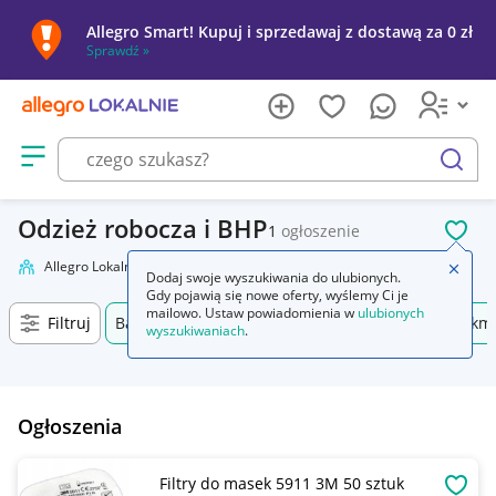
Allegro Smart! Kupuj i sprzedawaj z dostawą za 0 zł
Sprawdź »
Otwórz menu z kategoriami
szukaj
Odzież robocza i BHP
1
ogłoszenie
POL
Allegro Lokalnie
Firma i usługi
Przemysł
Odzież robocza i BHP
Zamkn
Dodaj swoje wyszukiwania do ulubionych.
Gdy pojawią się nowe oferty, wyślemy Ci je
mailowo. Ustaw powiadomienia w
ulubionych
Filtruj
Bardzo dobry
Kleszczewo, Pomorskie, +0 km
wyszukiwaniach
.
Ogłoszenia
Filtry do masek 5911 3M 50 sztuk
OBSE