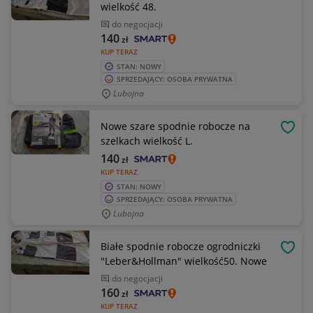
wielkość 48.
do negocjacji
140
zł
KUP TERAZ
STAN: NOWY
SPRZEDAJĄCY: OSOBA PRYWATNA
Lubojna
Nowe szare spodnie robocze na
OBSE
szelkach wielkość L.
140
zł
KUP TERAZ
STAN: NOWY
SPRZEDAJĄCY: OSOBA PRYWATNA
Lubojna
Białe spodnie robocze ogrodniczki
OBSE
"Leber&Hollman" wielkość50. Nowe
do negocjacji
160
zł
KUP TERAZ