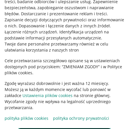
treści, badanie odbiorców i ulepszanie usług
.
Zapewnienie
Mapa miejscowości
bezpieczeństwa, zapobieganie oszustwom i naprawianie
błędów
.
Dostarczanie i prezentowanie reklam i treści
.
Informacje prawne
Zapisanie decyzji dotyczących prywatności oraz informowanie
o nich
.
Dopasowanie i łączenie danych z innych źródeł
.
Regulamin
Łączenie różnych urządzeń
.
Identyfikacja urządzeń na
podstawie informacji przesyłanych automatycznie
.
Polityka plików "cookies"
Twoje dane personalne przetwarzamy również w celu
ułatwiania korzystania z naszych stron
Ustawienia plików "cookies"
Cele przetwarzania szczegółowo opisane są w ustawieniach
Udostępnianie lokalizacji
dostępnych pod przyciskiem: “ZMIENIAM ZGODY” i w Polityce
Informacje dla Aktu o Usługach Cyfrowych
plików cookies.
Zgodę wyrażasz dobrowolnie i jest ważna 12 miesięcy.
Pobierz aplikację
Możesz ją w każdym momencie wycofać lub ponowić w
zakładce
Ustawienia plików cookies
na stronie głównej.
Wycofanie zgody nie wpływa na legalność uprzedniego
przetwarzania.
polityka plików cookies
polityka ochrony prywatności