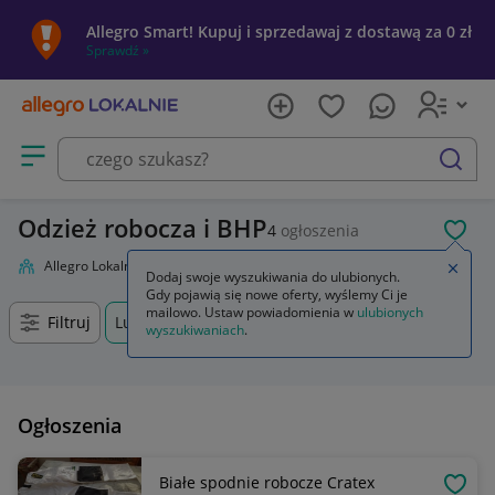
Allegro Smart! Kupuj i sprzedawaj z dostawą za 0 zł
Sprawdź »
Otwórz menu z kategoriami
szukaj
Odzież robocza i BHP
4
ogłoszenia
POL
Allegro Lokalnie
Firma i usługi
Przemysł
Odzież robocza i BHP
Zamkn
Dodaj swoje wyszukiwania do ulubionych.
Gdy pojawią się nowe oferty, wyślemy Ci je
mailowo. Ustaw powiadomienia w
ulubionych
Filtruj
Lubojna, Śląskie, +0 km
wyszukiwaniach
.
Ogłoszenia
Białe spodnie robocze Cratex
OBSE