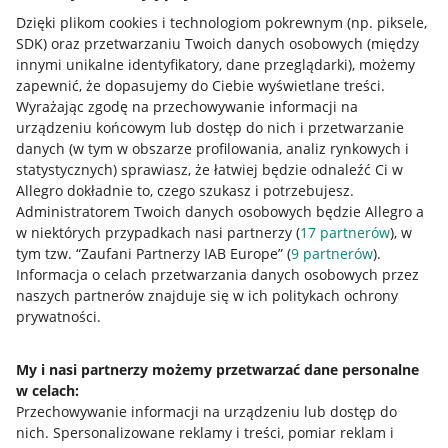
Dzięki plikom cookies i technologiom pokrewnym
(np. piksele,
SDK)
oraz przetwarzaniu Twoich danych osobowych
(między
innymi unikalne identyfikatory, dane przeglądarki)
, możemy
zapewnić, że dopasujemy do Ciebie wyświetlane treści.
Wyrażając zgodę na przechowywanie informacji na
urządzeniu końcowym lub dostęp do nich i przetwarzanie
danych (w tym w obszarze profilowania, analiz rynkowych i
statystycznych) sprawiasz, że łatwiej będzie odnaleźć Ci w
Allegro dokładnie to, czego szukasz i potrzebujesz.
Administratorem Twoich danych osobowych będzie Allegro a
w niektórych przypadkach nasi partnerzy (
17
partnerów
), w
tym tzw. “Zaufani Partnerzy IAB Europe” (
9
partnerów
).
Przydatne informacje
Informacja o celach przetwarzania danych osobowych przez
naszych partnerów znajduje się w ich politykach ochrony
prywatności.
Jak to działa
Napisz do nas
My i nasi partnerzy możemy przetwarzać dane personalne
w celach:
Allegro Gadane dla sprzedających
Przechowywanie informacji na urządzeniu lub dostęp do
Allegro Gadane dla kupujących
nich
.
Spersonalizowane reklamy i treści, pomiar reklam i