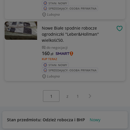
STAN: NOWY
SPRZEDAJĄCY: OSOBA PRYWATNA
Lubojna
Nowe Białe spodnie robocze
OBSE
ogrodniczki "Leber&Hollman"
wielkość50.
do negocjacji
160
zł
KUP TERAZ
STAN: NOWY
SPRZEDAJĄCY: OSOBA PRYWATNA
Lubojna
Wybierz stronę:
Następna strona
z
1
Stan przedmiotu: Odzież robocza i BHP
Nowy