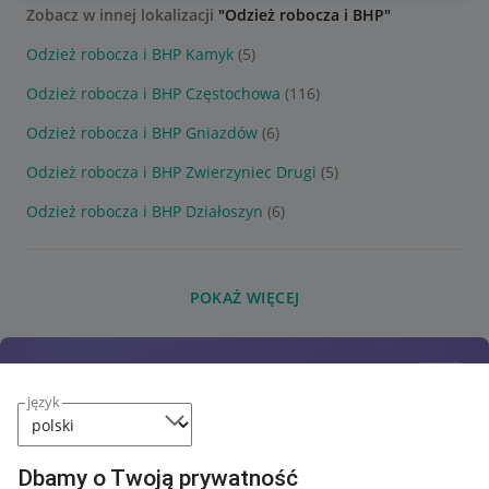
Zobacz w innej lokalizacji
"Odzież robocza i BHP"
Odzież robocza i BHP Kamyk
(5)
Odzież robocza i BHP Częstochowa
(116)
Odzież robocza i BHP Gniazdów
(6)
Odzież robocza i BHP Zwierzyniec Drugi
(5)
Odzież robocza i BHP Działoszyn
(6)
POKAŻ WIĘCEJ
język
Dbamy o Twoją prywatność