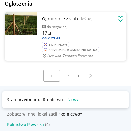
Ogłoszenia
Ogrodzenie z siatki leśnej
OBSE
do negocjacji
17
zł
OGŁOSZENIE
STAN: NOWY
SPRZEDAJĄCY: OSOBA PRYWATNA
Lusówko, Tarnowo Podgórne
Wybierz stronę:
Następna strona
z
1
Stan przedmiotu: Rolnictwo
Nowy
Zobacz w innej lokalizacji
"Rolnictwo"
Rolnictwo Plewiska
(4)