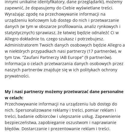
innymi unikalne identyfikatory, dane przeglądarki)
, możemy
zapewnić, że dopasujemy do Ciebie wyświetlane treści.
Wyrażając zgodę na przechowywanie informacji na
urządzeniu końcowym lub dostęp do nich i przetwarzanie
danych (w tym w obszarze profilowania, analiz rynkowych i
statystycznych) sprawiasz, że łatwiej będzie odnaleźć Ci w
Allegro dokładnie to, czego szukasz i potrzebujesz.
Administratorem Twoich danych osobowych będzie Allegro a
w niektórych przypadkach nasi partnerzy (
17
partnerów
), w
tym tzw. “Zaufani Partnerzy IAB Europe” (
9
partnerów
).
Przydatne informacje
Informacja o celach przetwarzania danych osobowych przez
naszych partnerów znajduje się w ich politykach ochrony
Jak to działa
prywatności.
Napisz do nas
My i nasi partnerzy możemy przetwarzać dane personalne
Allegro Gadane dla sprzedających
w celach:
Przechowywanie informacji na urządzeniu lub dostęp do
Allegro Gadane dla kupujących
nich
.
Spersonalizowane reklamy i treści, pomiar reklam i
Mapa miejscowości
treści, badanie odbiorców i ulepszanie usług
.
Zapewnienie
bezpieczeństwa, zapobieganie oszustwom i naprawianie
Informacje prawne
błędów
.
Dostarczanie i prezentowanie reklam i treści
.