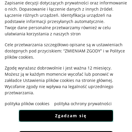
Zapisanie decyzji dotyczących prywatności oraz informowanie
o nich
.
Dopasowanie i łączenie danych z innych źródeł
.
Regulamin
Łączenie różnych urządzeń
.
Identyfikacja urządzeń na
Polityka plików "cookies"
podstawie informacji przesyłanych automatycznie
.
Twoje dane personalne przetwarzamy również w celu
Ustawienia plików "cookies"
ułatwiania korzystania z naszych stron
Udostępnianie lokalizacji
Cele przetwarzania szczegółowo opisane są w ustawieniach
dostępnych pod przyciskiem: “ZMIENIAM ZGODY” i w Polityce
Informacje dla Aktu o Usługach Cyfrowych
plików cookies.
Pobierz aplikację
Zgodę wyrażasz dobrowolnie i jest ważna 12 miesięcy.
Możesz ją w każdym momencie wycofać lub ponowić w
zakładce
Ustawienia plików cookies
na stronie głównej.
Wycofanie zgody nie wpływa na legalność uprzedniego
przetwarzania.
polityka plików cookies
polityka ochrony prywatności
Zgadzam się