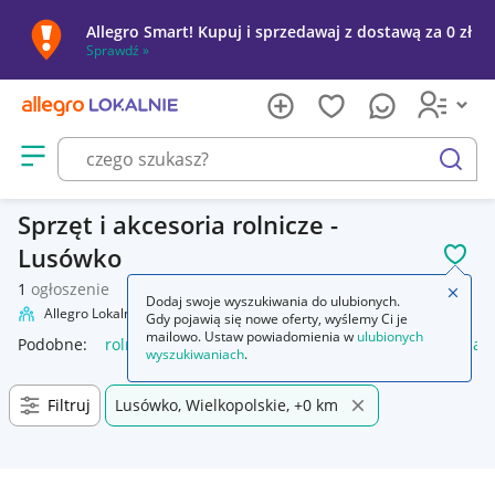
Allegro Smart! Kupuj i sprzedawaj z dostawą za 0 zł
Sprawdź »
Otwórz menu z kategoriami
szukaj
Sprzęt i akcesoria rolnicze -
Lusówko
POL
1
ogłoszenie
Zamkn
Dodaj swoje wyszukiwania do ulubionych.
Allegro Lokalnie
Firma i usługi
Przemysł
Rolnictwo
Gdy pojawią się nowe oferty, wyślemy Ci je
mailowo. Ustaw powiadomienia w
ulubionych
Podobne:
rolnictwo
rolnictwo nauki rolnicze
rolnictwo mas
wyszukiwaniach
.
Filtruj
Lusówko, Wielkopolskie, +0 km