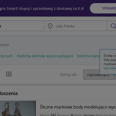
SPRAW
egro Smart! Kupuj i sprzedawaj z dostawą za 0 zł
Miasto
szu
oszeń
a brzuch
bielizna damska wyszczuplająca
bielizna wyszczuplając
Dodaj sw
Gdy poja
mailowo
wyszuki
k listy
Widok siatki
Sortuj od:
łoszenia
Śliczne markowe body modelująco wysz
Marka:
F&F
Rozmiar:
M
Kolor:
beżowy
Materiał domi