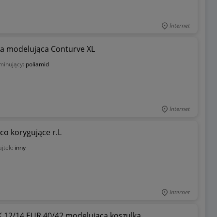
Internet
ca modelująca Conturve XL
minujący:
poliamid
Internet
co korygujące r.L
jtek:
inny
Internet
K 12/14 EUR 40/42 modelująca koszulka