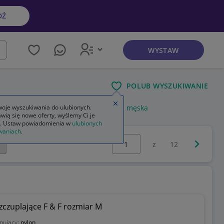
DŹ
WYSTAW
kaj
POLUB WYSZUKIWANIE
Zamknij wskazówkę
a plus size
oje wyszukiwania do ulubionych.
bielizna wyszczuplająca męska
wią się nowe oferty, wyślemy Ci je
. Ustaw powiadomienia w
ulubionych
waniach
.
Wybierz stronę:
Następna 
z
12
czuplające F & F rozmiar M
nujący:
nylon