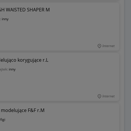
HIGH WAISTED SHAPER M
:
inny
Internet
elująco korygujące r.L
jtek:
inny
Internet
o modelujące F&F r.M
:
figi