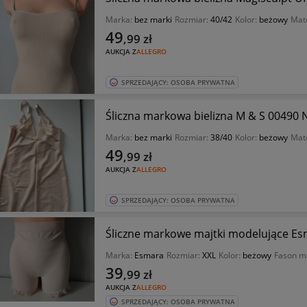
Marka:
bez marki
Rozmiar:
40/42
Kolor:
beżowy
Mate
49
,99
zł
AUKCJA Z
ALLEGRO
SPRZEDAJĄCY: OSOBA PRYWATNA
Śliczna markowa bielizna M & S 00490 
Marka:
bez marki
Rozmiar:
38/40
Kolor:
beżowy
Mate
49
,99
zł
AUKCJA Z
ALLEGRO
SPRZEDAJĄCY: OSOBA PRYWATNA
Śliczne markowe majtki modelujące Es
Marka:
Esmara
Rozmiar:
XXL
Kolor:
beżowy
Fason m
39
,99
zł
AUKCJA Z
ALLEGRO
SPRZEDAJĄCY: OSOBA PRYWATNA