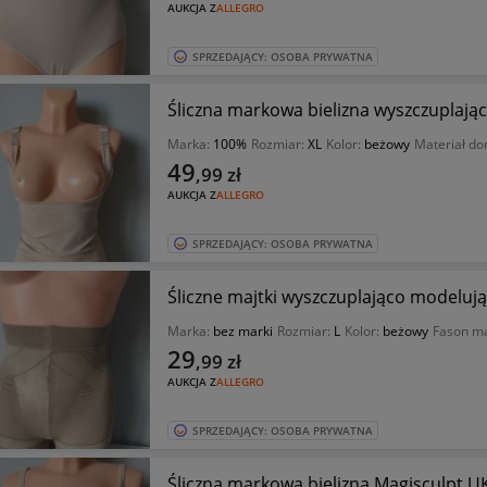
AUKCJA Z
ALLEGRO
SPRZEDAJĄCY: OSOBA PRYWATNA
Śliczna markowa bielizna wyszczuplają
Marka:
100%
Rozmiar:
XL
Kolor:
beżowy
Materiał do
49
,99
zł
AUKCJA Z
ALLEGRO
SPRZEDAJĄCY: OSOBA PRYWATNA
Śliczne majtki wyszczuplająco modelują
Marka:
bez marki
Rozmiar:
L
Kolor:
beżowy
Fason ma
29
,99
zł
AUKCJA Z
ALLEGRO
SPRZEDAJĄCY: OSOBA PRYWATNA
Śliczna markowa bielizna Magisculpt U