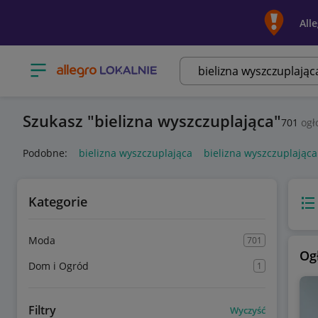
All
Otwórz menu z kategoriami
Szukasz
bielizna wyszczuplająca
701
ogł
Podobne:
bielizna wyszczuplająca
bielizna wyszczuplając
Kategorie
Wido
Moda
701
Og
Dom i Ogród
1
Filtry
Wyczyść