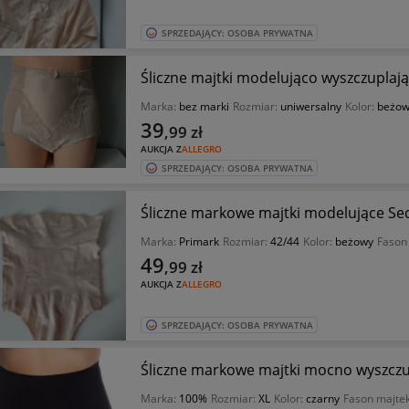
SPRZEDAJĄCY: OSOBA PRYWATNA
Śliczne majtki modelująco wyszczuplaj
Marka:
bez marki
Rozmiar:
uniwersalny
Kolor:
beżow
39
,99
zł
AUKCJA Z
ALLEGRO
SPRZEDAJĄCY: OSOBA PRYWATNA
Śliczne markowe majtki modelujące Se
Marka:
Primark
Rozmiar:
42/44
Kolor:
beżowy
Fason
49
,99
zł
AUKCJA Z
ALLEGRO
SPRZEDAJĄCY: OSOBA PRYWATNA
Śliczne markowe majtki mocno wyszczu
Marka:
100%
Rozmiar:
XL
Kolor:
czarny
Fason majte