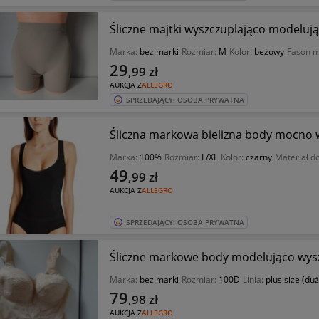
Śliczne majtki wyszczuplająco modeluj
Marka:
bez marki
Rozmiar:
M
Kolor:
beżowy
Fason m
29
,99
zł
AUKCJA Z
ALLEGRO
SPRZEDAJĄCY: OSOBA PRYWATNA
Śliczna markowa bielizna body mocno w
Marka:
100%
Rozmiar:
L/XL
Kolor:
czarny
Materiał d
49
,99
zł
AUKCJA Z
ALLEGRO
SPRZEDAJĄCY: OSOBA PRYWATNA
Śliczne markowe body modelująco wysz
Marka:
bez marki
Rozmiar:
100D
Linia:
plus size (du
79
,98
zł
AUKCJA Z
ALLEGRO