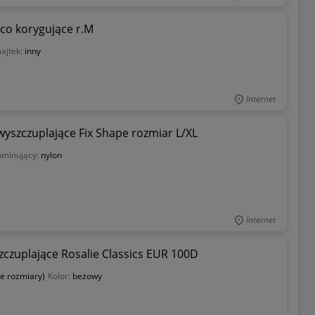
ąco korygujące r.M
ajtek:
inny
Internet
yszczuplające Fix Shape rozmiar L/XL
ominujący:
nylon
Internet
czuplające Rosalie Classics EUR 100D
że rozmiary)
Kolor:
beżowy