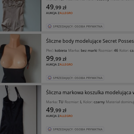
49
,99
zł
AUKCJA Z
ALLEGRO
SPRZEDAJĄCY: OSOBA PRYWATNA
Śliczne body modelujące Secret Posse
Płeć:
kobieta
Marka:
bez marki
Rozmiar:
46
Kolor:
cz
99
,99
zł
AUKCJA Z
ALLEGRO
SPRZEDAJĄCY: OSOBA PRYWATNA
Śliczna markowa koszulka modelująca 
Marka:
TU
Rozmiar:
L
Kolor:
czarny
Materiał dominu
49
,99
zł
AUKCJA Z
ALLEGRO
SPRZEDAJĄCY: OSOBA PRYWATNA