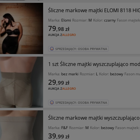
Śliczne markowe majtki ELOMI 8118 
Marka:
Elomi
Rozmiar:
M
Kolor:
czarny
Fason majtek
79
,98
zł
AUKCJA Z
ALLEGRO
SPRZEDAJĄCY: OSOBA PRYWATNA
1 szt Śliczne majtki wyszczuplająco mod
Marka:
bez marki
Rozmiar:
L
Kolor:
beżowy
Fason ma
29
,99
zł
AUKCJA Z
ALLEGRO
SPRZEDAJĄCY: OSOBA PRYWATNA
Śliczne markowe majtki wyszczuplając
Marka:
F&F
Rozmiar:
M
Kolor:
beżowy
Fason majtek
39
,99
zł