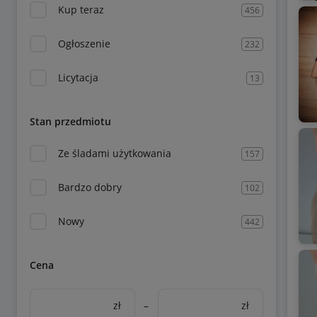
Kup teraz
456
Ogłoszenie
232
Licytacja
13
Stan przedmiotu
Ze śladami użytkowania
157
Bardzo dobry
102
Nowy
442
Cena
zł
–
zł