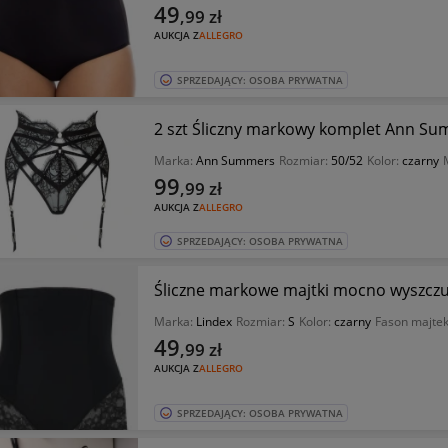
49
,99
zł
AUKCJA Z
ALLEGRO
SPRZEDAJĄCY: OSOBA PRYWATNA
2 szt Śliczny markowy komplet Ann Su
Marka:
Ann Summers
Rozmiar:
50/52
Kolor:
czarny
99
,99
zł
AUKCJA Z
ALLEGRO
SPRZEDAJĄCY: OSOBA PRYWATNA
Śliczne markowe majtki mocno wyszczu
Marka:
Lindex
Rozmiar:
S
Kolor:
czarny
Fason majte
49
,99
zł
AUKCJA Z
ALLEGRO
SPRZEDAJĄCY: OSOBA PRYWATNA