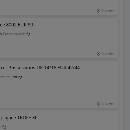
Internet
ące 8002 EUR 90
y
Fason majtek:
figi
Internet
cret Possessions UK 14/16 EUR 42/44
 majtek:
stringi
Internet
plające TROFE XL
k:
figi