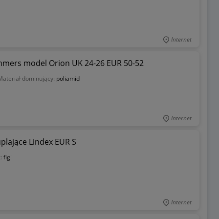
Internet
mmers model Orion UK 24-26 EUR 50-52
Materiał dominujący:
poliamid
Internet
plające Lindex EUR S
k:
figi
Internet