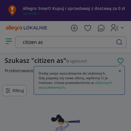
Allegro Smart! Kupuj i sprzedawaj z dostawą za 0 zł
Sprawdź »
Otwórz menu z kategoriami
szukaj
Szukasz
citizen as
0
ogłoszeń
POL
Przekierowano z
citizen ars
.
Zamkn
Dodaj swoje wyszukiwania do ulubionych.
Gdy pojawią się nowe oferty, wyślemy Ci je
mailowo. Ustaw powiadomienia w
ulubionych
wyszukiwaniach
.
Filtruj