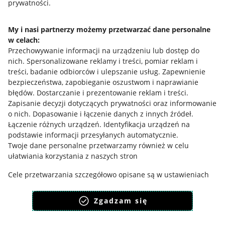
prywatności.
Regulamin
My i nasi partnerzy możemy przetwarzać dane personalne
Polityka plików "cookies"
w celach:
Przechowywanie informacji na urządzeniu lub dostęp do
Ustawienia plików "cookies"
nich
.
Spersonalizowane reklamy i treści, pomiar reklam i
treści, badanie odbiorców i ulepszanie usług
.
Zapewnienie
Udostępnianie lokalizacji
bezpieczeństwa, zapobieganie oszustwom i naprawianie
Informacje dla Aktu o Usługach Cyfrowych
błędów
.
Dostarczanie i prezentowanie reklam i treści
.
Zapisanie decyzji dotyczących prywatności oraz informowanie
o nich
.
Dopasowanie i łączenie danych z innych źródeł
.
Pobierz aplikację
Łączenie różnych urządzeń
.
Identyfikacja urządzeń na
podstawie informacji przesyłanych automatycznie
.
Twoje dane personalne przetwarzamy również w celu
ułatwiania korzystania z naszych stron
Cele przetwarzania szczegółowo opisane są w ustawieniach
dostępnych pod przyciskiem: “ZMIENIAM ZGODY” i w Polityce
plików cookies.
Zgadzam się
Zgodę wyrażasz dobrowolnie i jest ważna 12 miesięcy.
Możesz ją w każdym momencie wycofać lub ponowić w