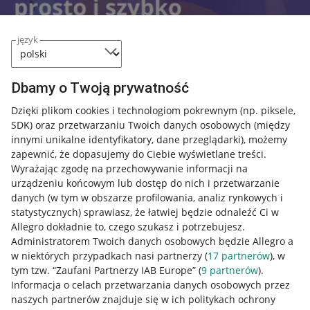
język
Dbamy o Twoją prywatność
Dzięki plikom cookies i technologiom pokrewnym
(np. piksele,
SDK)
oraz przetwarzaniu Twoich danych osobowych
(między
innymi unikalne identyfikatory, dane przeglądarki)
, możemy
Przydatne informacje
zapewnić, że dopasujemy do Ciebie wyświetlane treści.
Wyrażając zgodę na przechowywanie informacji na
Jak to działa
urządzeniu końcowym lub dostęp do nich i przetwarzanie
danych (w tym w obszarze profilowania, analiz rynkowych i
Napisz do nas
statystycznych) sprawiasz, że łatwiej będzie odnaleźć Ci w
Allegro Gadane dla sprzedających
Allegro dokładnie to, czego szukasz i potrzebujesz.
Administratorem Twoich danych osobowych będzie Allegro a
Allegro Gadane dla kupujących
w niektórych przypadkach nasi partnerzy (
17
partnerów
), w
tym tzw. “Zaufani Partnerzy IAB Europe” (
9
partnerów
).
Mapa miejscowości
Informacja o celach przetwarzania danych osobowych przez
naszych partnerów znajduje się w ich politykach ochrony
Informacje prawne