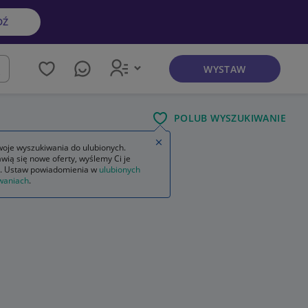
DŹ
WYSTAW
kaj
POLUB WYSZUKIWANIE
Zamknij wskazówkę
oje wyszukiwania do ulubionych.
wią się nowe oferty, wyślemy Ci je
. Ustaw powiadomienia w
ulubionych
waniach
.
ogłoszenia