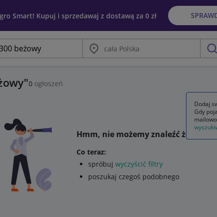
SPRAW
egro Smart! Kupuj i sprzedawaj z dostawą za 0 zł
Miasto
szu
eżowy
0
ogłoszeń
Dodaj sw
Gdy poja
mailowo
wyszuki
Hmm, nie możemy znaleźć żadnego 
Co teraz:
spróbuj
wyczyścić filtry
poszukaj czegoś podobnego