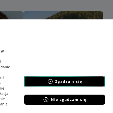
e w
ch
.
adanie
e i
Zgadzam się
h
nie
ikacja
nie
.
Nie zgadzam się
iania