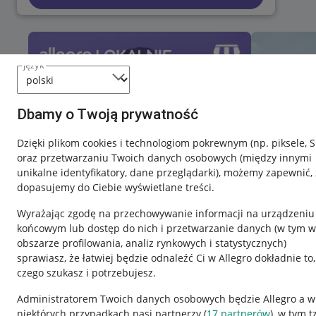
język
Dbamy o Twoją prywatność
Dzięki plikom cookies i technologiom pokrewnym
(np. piksele, 
oraz przetwarzaniu Twoich danych osobowych
(między innymi
unikalne identyfikatory, dane przeglądarki)
, możemy zapewnić, 
dopasujemy do Ciebie wyświetlane treści.
Wyrażając zgodę na przechowywanie informacji na urządzeniu
końcowym lub dostęp do nich i przetwarzanie danych (w tym w
obszarze profilowania, analiz rynkowych i statystycznych)
sprawiasz, że łatwiej będzie odnaleźć Ci w Allegro dokładnie to,
czego szukasz i potrzebujesz.
Przydatne informacje
Informacje p
Administratorem Twoich danych osobowych będzie Allegro a w
niektórych przypadkach nasi partnerzy (
17
partnerów
), w tym t
Jak to działa
Regulamin