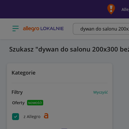
All
Otwórz menu z kategoriami
Szukasz
dywan do salonu 200x300 b
Kategorie
Filtry
Wyczyść
Oferty
NOWOŚĆ!
z Allegro