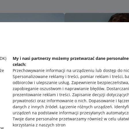
SDK)
My i nasi partnerzy możemy przetwarzać dane personaln
celach:
że
Przechowywanie informacji na urządzeniu lub dostęp do ni
Spersonalizowane reklamy i treści, pomiar reklam i treści, b
odbiorców i ulepszanie usług
.
Zapewnienie bezpieczeństwa,
zapobieganie oszustwom i naprawianie błędów
.
Dostarczani
prezentowanie reklam i treści
.
Zapisanie decyzji dotyczącyc
prywatności oraz informowanie o nich
.
Dopasowanie i łącze
danych z innych źródeł
.
Łączenie różnych urządzeń
.
Identyf
urządzeń na podstawie informacji przesyłanych automatycz
rawne
Pobierz aplikację
Twoje dane personalne przetwarzamy również w celu ułatw
korzystania z naszych stron
zw.