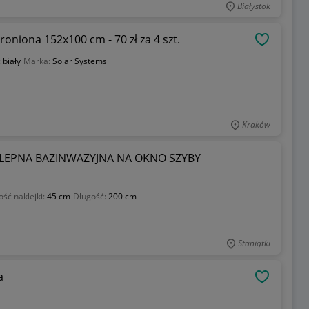
Białystok
oniona 152x100 cm - 70 zł za 4 szt.
OBSERWU
:
biały
Marka:
Solar Systems
Kraków
YLEPNA BAZINWAZYJNA NA OKNO SZYBY
ść naklejki:
45 cm
Długość:
200 cm
Staniątki
a
OBSERWU