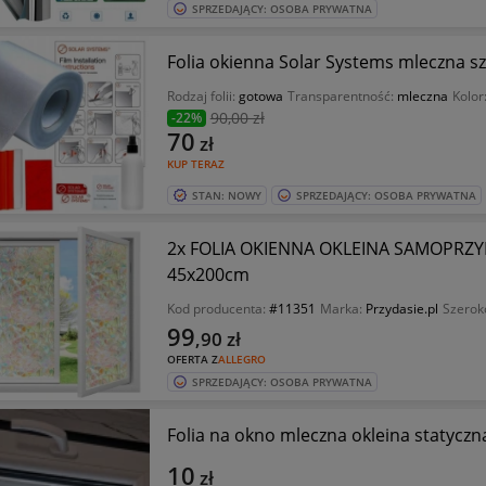
SPRZEDAJĄCY: OSOBA PRYWATNA
Folia okienna Solar Systems mleczna szr
Rodzaj folii:
gotowa
Transparentność:
mleczna
Kolor
90
,00 zł
-22%
70
zł
KUP TERAZ
STAN: NOWY
SPRZEDAJĄCY: OSOBA PRYWATNA
2x FOLIA OKIENNA OKLEINA SAMOPRZ
45x200cm
Kod producenta:
#11351
Marka:
Przydasie.pl
Szeroko
99
,90
zł
OFERTA Z
ALLEGRO
SPRZEDAJĄCY: OSOBA PRYWATNA
Folia na okno mleczna okleina statyczn
10
zł