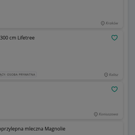
Kraków
 300 cm Lifetree
OBSERWU
Kalisz
ĄCY: OSOBA PRYWATNA
a
OBSERWU
Koniuszowa
moprzylepna mleczna Magnolie