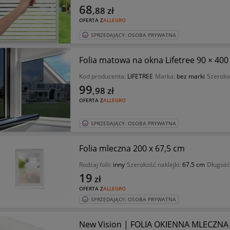
68
,88
zł
OFERTA Z
ALLEGRO
SPRZEDAJĄCY: OSOBA PRYWATNA
Folia matowa na okna Lifetree 90 × 400 
Kod producenta:
LIFETREE
Marka:
bez marki
Szeroko
99
,98
zł
OFERTA Z
ALLEGRO
SPRZEDAJĄCY: OSOBA PRYWATNA
Folia mleczna 200 x 67,5 cm
Rodzaj folii:
inny
Szerokość naklejki:
67.5 cm
Długość
19
zł
OFERTA Z
ALLEGRO
SPRZEDAJĄCY: OSOBA PRYWATNA
New Vision | FOLIA OKIENNA MLECZ