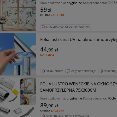
Stan opakowania:
oryginalne
Kod producenta:
B0CZ
59
zł
OFERTA Z
ALLEGRO
SPRZEDAJĄCY: OSOBA PRYWATNA
Folia lustrzana UV na okno samoprzyle
44
,99
zł
KUP TERAZ
STAN: NOWY
CZĘSTO SPRZEDAJE
SPRZEDAJ
FOLIA LUSTRO WENECKIE NA OKNO SZ
SAMOPRZYLEPNA 75X300CM
Stan opakowania:
oryginalne
Kod producenta:
FOLIA
89
,90
zł
OFERTA Z
ALLEGRO
SPRZEDAJĄCY: OSOBA PRYWATNA