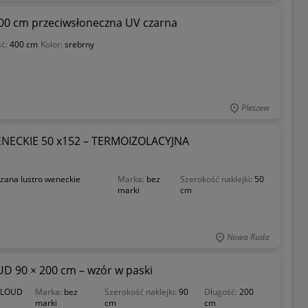
400 cm przeciwsłoneczna UV czarna
ść:
400 cm
Kolor:
srebrny
Pleszew
ECKIE 50 x152 – TERMOIZOLACYJNA
trzana lustro weneckie
Marka:
bez
Szerokość naklejki:
50
marki
cm
Nowa Ruda
D 90 × 200 cm – wzór w paski
 CLOUD
Marka:
bez
Szerokość naklejki:
90
Długość:
200
marki
cm
cm