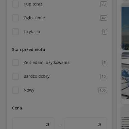
Kup teraz
73
Ogłoszenie
47
Licytacja
1
Stan przedmiotu
Ze śladami użytkowania
5
Bardzo dobry
10
Nowy
106
Cena
zł
–
zł