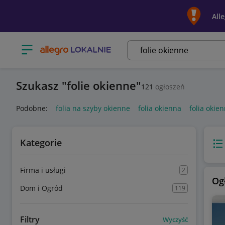
All
Otwórz menu z kategoriami
Szukasz
folie okienne
121
ogłoszeń
Podobne:
folia na szyby okienne
folia okienna
folia okie
Kategorie
Wido
Firma i usługi
2
Og
Dom i Ogród
119
Filtry
Wyczyść