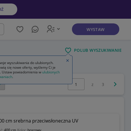
DŹ
WYSTAW
kaj
POLUB WYSZUKIWANIE
Zamknij wskazówkę
eciwsłoneczna zewnętrzna
oje wyszukiwania do ulubionych.
wią się nowe oferty, wyślemy Ci je
. Ustaw powiadomienia w
ulubionych
waniach
.
Wybierz stronę:
Następna 
z
3
400 cm srebrna przeciwsłoneczna UV
ść:
400 cm
Kolor:
brązowy