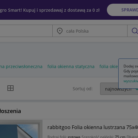
SPRAW
egro Smart! Kupuj i sprzedawaj z dostawą za 0 zł
Miasto
szu
nna przeciwsłoneczna
folia okienna statyczna
folia okienna prz
Dodaj sw
Gdy poja
mailowo
wyszuki
k listy
Widok siatki
Sortuj od:
łoszenia
rabbitgoo Folia okienna lustrzana 75x
Rodzaj folii:
gotowa
Szerokość naklejki:
75 cm
Długo