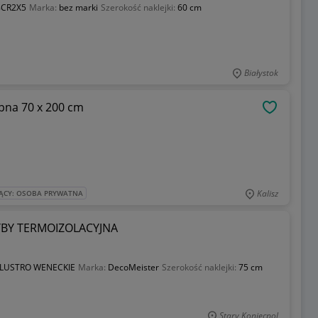
8CR2X5
Marka:
bez marki
Szerokość naklejki:
60 cm
Białystok
pna 70 x 200 cm
OBSERWU
Kalisz
ĄCY: OSOBA PRYWATNA
YBY TERMOIZOLACYJNA
 LUSTRO WENECKIE
Marka:
DecoMeister
Szerokość naklejki:
75 cm
Stary Koniecpol