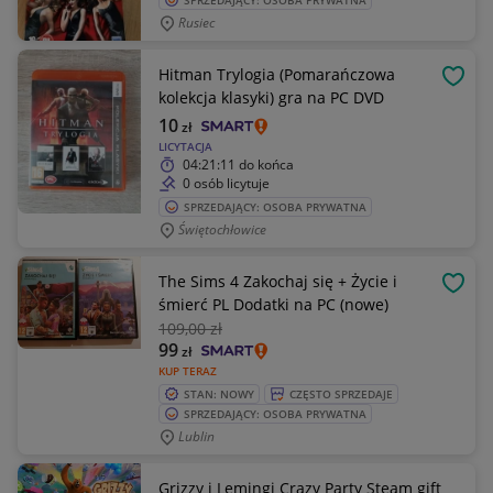
SPRZEDAJĄCY: OSOBA PRYWATNA
Rusiec
Hitman Trylogia (Pomarańczowa
OBSE
kolekcja klasyki) gra na PC DVD
10
zł
LICYTACJA
04:21:11
do końca
0 osób licytuje
SPRZEDAJĄCY: OSOBA PRYWATNA
Świętochłowice
The Sims 4 Zakochaj się + Życie i
OBSE
śmierć PL Dodatki na PC (nowe)
109
,00 zł
99
zł
KUP TERAZ
STAN: NOWY
CZĘSTO SPRZEDAJE
SPRZEDAJĄCY: OSOBA PRYWATNA
Lublin
Grizzy i Lemingi Crazy Party Steam gift