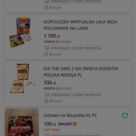
SPRZEDAJĄCY: OSOBA PRYWATNA
Borucin
KOPCIUSZEK WIRTUALNA LALA IBIZA
POLOWANIE NA LASKI
1 100
zł
OFERTA Z
ALLEGRO
SPRZEDAJĄCY: OSOBA PRYWATNA
Borucin
6/6 THE SIMS 2 NA ŚWIĘTA DODATEK
POLSKA WERSJA PL
330
zł
OFERTA Z
ALLEGRO
SPRZEDAJĄCY: OSOBA PRYWATNA
Borucin
Gotowe na Wszystko PL PC
OBSE
100
zł
KUP TERAZ