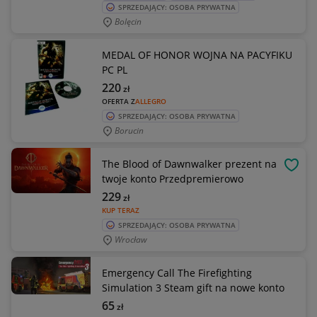
SPRZEDAJĄCY: OSOBA PRYWATNA
Bolęcin
MEDAL OF HONOR WOJNA NA PACYFIKU
PC PL
220
zł
OFERTA Z
ALLEGRO
SPRZEDAJĄCY: OSOBA PRYWATNA
Borucin
The Blood of Dawnwalker prezent na
OBSE
twoje konto Przedpremierowo
229
zł
KUP TERAZ
SPRZEDAJĄCY: OSOBA PRYWATNA
Wrocław
Emergency Call The Firefighting
Simulation 3 Steam gift na nowe konto
65
zł