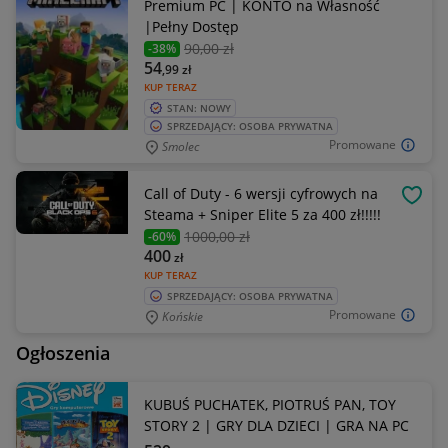
Premium PC | KONTO na Własność
|Pełny Dostęp
90
,00 zł
-38%
54
,99
zł
KUP TERAZ
STAN: NOWY
SPRZEDAJĄCY: OSOBA PRYWATNA
Promowane
Smolec
Call of Duty - 6 wersji cyfrowych na
OBSE
Steama + Sniper Elite 5 za 400 zł!!!!!
1000
,00 zł
-60%
400
zł
KUP TERAZ
SPRZEDAJĄCY: OSOBA PRYWATNA
Promowane
Końskie
Ogłoszenia
KUBUŚ PUCHATEK, PIOTRUŚ PAN, TOY
STORY 2 | GRY DLA DZIECI | GRA NA PC