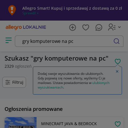
Allegro Smart! Kupuj i sprzedawaj z dostawą za 0 zł
Sprawdź »
Otwórz menu z kategoriami
szukaj
Szukasz
gry komputerowe na pc
POL
2329
ogłoszeń
Zamkn
Dodaj swoje wyszukiwania do ulubionych.
Gdy pojawią się nowe oferty, wyślemy Ci je
Filtruj
mailowo. Ustaw powiadomienia w
ulubionych
wyszukiwaniach
.
Ogłoszenia promowane
MINECRAFT JAVA & BEDROCK
OBSE