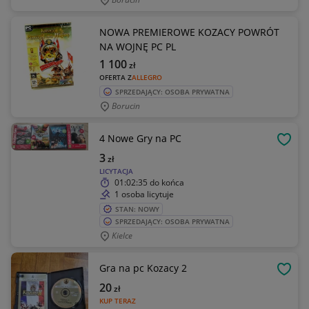
NOWA PREMIEROWE KOZACY POWRÓT
NA WOJNĘ PC PL
1 100
zł
OFERTA Z
ALLEGRO
SPRZEDAJĄCY: OSOBA PRYWATNA
Borucin
4 Nowe Gry na PC
OBSE
3
zł
LICYTACJA
01:02:35
do końca
1 osoba licytuje
STAN: NOWY
SPRZEDAJĄCY: OSOBA PRYWATNA
Kielce
Gra na pc Kozacy 2
OBSE
20
zł
KUP TERAZ