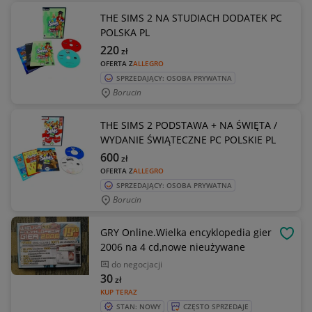
THE SIMS 2 NA STUDIACH DODATEK PC
POLSKA PL
220
zł
OFERTA Z
ALLEGRO
SPRZEDAJĄCY: OSOBA PRYWATNA
Borucin
THE SIMS 2 PODSTAWA + NA ŚWIĘTA /
WYDANIE ŚWIĄTECZNE PC POLSKIE PL
600
zł
OFERTA Z
ALLEGRO
SPRZEDAJĄCY: OSOBA PRYWATNA
Borucin
GRY Online.Wielka encyklopedia gier
OBSE
2006 na 4 cd,nowe nieużywane
do negocjacji
30
zł
KUP TERAZ
STAN: NOWY
CZĘSTO SPRZEDAJE