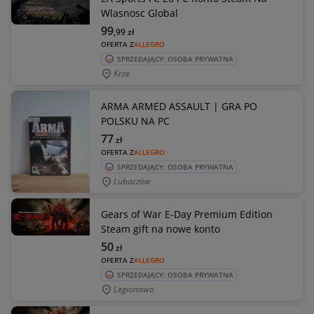
Wlasnosc Global
99
,99
zł
OFERTA Z
ALLEGRO
SPRZEDAJĄCY: OSOBA PRYWATNA
Krze
ARMA ARMED ASSAULT | GRA PO
POLSKU NA PC
77
zł
OFERTA Z
ALLEGRO
SPRZEDAJĄCY: OSOBA PRYWATNA
Lubaczów
Gears of War E-Day Premium Edition
Steam gift na nowe konto
50
zł
OFERTA Z
ALLEGRO
SPRZEDAJĄCY: OSOBA PRYWATNA
Legionowo