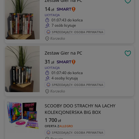
Zestaw Gier na PC
OBSE
14
zł
LICYTACJA
01:07:43
do końca
7 osób licytuje
SPRZEDAJĄCY: OSOBA PRYWATNA
Korzecko
Zestaw Gier na PC
OBSE
31
zł
LICYTACJA
01:07:40
do końca
4 osoby licytują
SPRZEDAJĄCY: OSOBA PRYWATNA
Korzecko
SCOOBY DOO STRACHY NA LACHY
KOLEKCJONERSKA BIG BOX
1 700
zł
OFERTA Z
ALLEGRO
SPRZEDAJĄCY: OSOBA PRYWATNA
Borucin