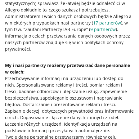
statystycznych) sprawiasz, że łatwiej będzie odnaleźć Ci w
Allegro dokładnie to, czego szukasz i potrzebujesz.
Administratorem Twoich danych osobowych będzie Allegro a
w niektórych przypadkach nasi partnerzy (
17
partnerów
), w
tym tzw. “Zaufani Partnerzy IAB Europe” (
9
partnerów
).
Przydatne informacje
Informacja o celach przetwarzania danych osobowych przez
naszych partnerów znajduje się w ich politykach ochrony
prywatności.
Jak to działa
Napisz do nas
My i nasi partnerzy możemy przetwarzać dane personalne
w celach:
Allegro Gadane dla sprzedających
Przechowywanie informacji na urządzeniu lub dostęp do
Allegro Gadane dla kupujących
nich
.
Spersonalizowane reklamy i treści, pomiar reklam i
treści, badanie odbiorców i ulepszanie usług
.
Zapewnienie
Mapa miejscowości
bezpieczeństwa, zapobieganie oszustwom i naprawianie
błędów
.
Dostarczanie i prezentowanie reklam i treści
.
Informacje prawne
Zapisanie decyzji dotyczących prywatności oraz informowanie
o nich
.
Dopasowanie i łączenie danych z innych źródeł
.
Regulamin
Łączenie różnych urządzeń
.
Identyfikacja urządzeń na
podstawie informacji przesyłanych automatycznie
.
Polityka plików "cookies"
Twoje dane personalne przetwarzamy również w celu