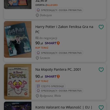
32
,90
zł
OFERTA Z
ALLEGRO
SPRZEDAJĄCY: OSOBA PRYWATNA
Dobczyce
Harry Potter i Zakon Feniksa Gra na
OBSE
PC
do negocjacji
90
zł
KUP TERAZ
SPRZEDAJĄCY: OSOBA PRYWATNA
Szczecin
Na kłopoty Pantera PC, 2001
OBSE
90
zł
KUP TERAZ
CZĘSTO SPRZEDAJE
SPRZEDAJĄCY: OSOBA PRYWATNA
Bydgoszcz, Wola
Konto Valorant na Własność | EU |
OBSE