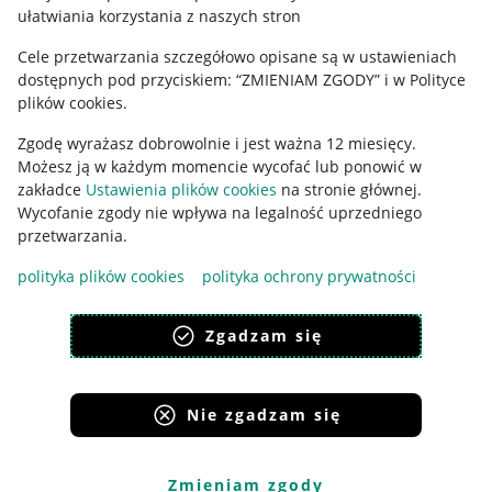
ułatwiania korzystania z naszych stron
Ustawienia plików "cookies"
Cele przetwarzania szczegółowo opisane są w ustawieniach
Udostępnianie lokalizacji
dostępnych pod przyciskiem: “ZMIENIAM ZGODY” i w Polityce
Informacje dla Aktu o Usługach Cyfrowych
plików cookies.
Zgodę wyrażasz dobrowolnie i jest ważna 12 miesięcy.
Pobierz aplikację
Możesz ją w każdym momencie wycofać lub ponowić w
zakładce
Ustawienia plików cookies
na stronie głównej.
Wycofanie zgody nie wpływa na legalność uprzedniego
przetwarzania.
polityka plików cookies
polityka ochrony prywatności
Zgadzam się
Nie zgadzam się
Korzystanie z serwisu oznacza akceptację
regulaminu
.
Zmieniam zgody