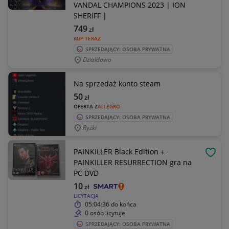
VANDAL CHAMPIONS 2023 | ION
SHERIFF |
749
zł
KUP TERAZ
SPRZEDAJĄCY: OSOBA PRYWATNA
Działdowo
Na sprzedaż konto steam
50
zł
OFERTA Z
ALLEGRO
SPRZEDAJĄCY: OSOBA PRYWATNA
Ryżki
PAINKILLER Black Edition +
OBSE
PAINKILLER RESURRECTION gra na
PC DVD
10
zł
LICYTACJA
05:04:36
do końca
0 osób licytuje
SPRZEDAJĄCY: OSOBA PRYWATNA