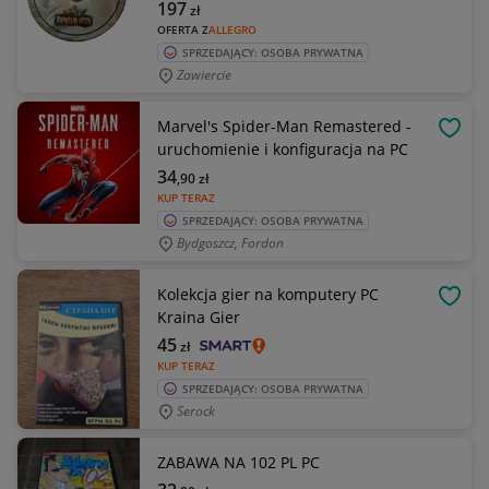
197
zł
OFERTA Z
ALLEGRO
SPRZEDAJĄCY: OSOBA PRYWATNA
Zawiercie
Marvel's Spider-Man Remastered -
OBSE
uruchomienie i konfiguracja na PC
34
,90
zł
KUP TERAZ
SPRZEDAJĄCY: OSOBA PRYWATNA
Bydgoszcz, Fordon
Kolekcja gier na komputery PC
OBSE
Kraina Gier
45
zł
KUP TERAZ
SPRZEDAJĄCY: OSOBA PRYWATNA
Serock
ZABAWA NA 102 PL PC