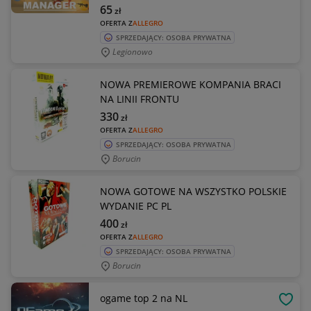
65
zł
OFERTA Z
ALLEGRO
SPRZEDAJĄCY: OSOBA PRYWATNA
Legionowo
NOWA PREMIEROWE KOMPANIA BRACI
NA LINII FRONTU
330
zł
OFERTA Z
ALLEGRO
SPRZEDAJĄCY: OSOBA PRYWATNA
Borucin
NOWA GOTOWE NA WSZYSTKO POLSKIE
WYDANIE PC PL
400
zł
OFERTA Z
ALLEGRO
SPRZEDAJĄCY: OSOBA PRYWATNA
Borucin
ogame top 2 na NL
OBSE