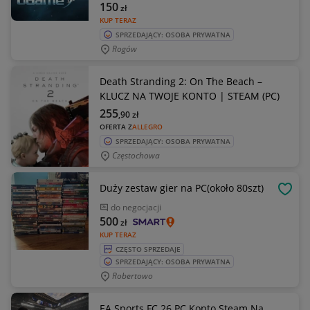
150
zł
KUP TERAZ
SPRZEDAJĄCY: OSOBA PRYWATNA
Rogów
Death Stranding 2: On The Beach –
KLUCZ NA TWOJE KONTO | STEAM (PC)
255
,90
zł
OFERTA Z
ALLEGRO
SPRZEDAJĄCY: OSOBA PRYWATNA
Częstochowa
Duży zestaw gier na PC(około 80szt)
OBSE
do negocjacji
500
zł
KUP TERAZ
CZĘSTO SPRZEDAJE
SPRZEDAJĄCY: OSOBA PRYWATNA
Robertowo
EA Sports FC 26 PC Konto Steam Na