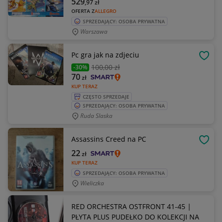
529
,97
zł
OFERTA Z
ALLEGRO
SPRZEDAJĄCY: OSOBA PRYWATNA
Warszawa
Pc gra jak na zdjeciu
OBSE
100
,00 zł
-30%
70
zł
KUP TERAZ
CZĘSTO SPRZEDAJE
SPRZEDAJĄCY: OSOBA PRYWATNA
Ruda Slaska
Assassins Creed na PC
OBSE
22
zł
KUP TERAZ
SPRZEDAJĄCY: OSOBA PRYWATNA
Wieliczka
RED ORCHESTRA OSTFRONT 41-45 |
PŁYTA PLUS PUDEŁKO DO KOLEKCJI NA