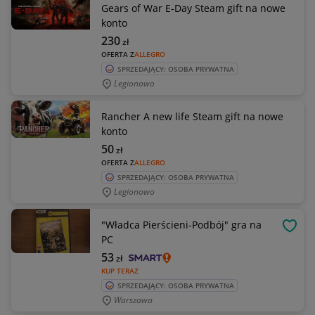
Gears of War E-Day Steam gift na nowe
konto
230
zł
OFERTA Z
ALLEGRO
SPRZEDAJĄCY: OSOBA PRYWATNA
Legionowo
Rancher A new life Steam gift na nowe
konto
50
zł
OFERTA Z
ALLEGRO
SPRZEDAJĄCY: OSOBA PRYWATNA
Legionowo
"Władca Pierścieni-Podbój" gra na
OBSE
PC
53
zł
KUP TERAZ
SPRZEDAJĄCY: OSOBA PRYWATNA
Warszawa