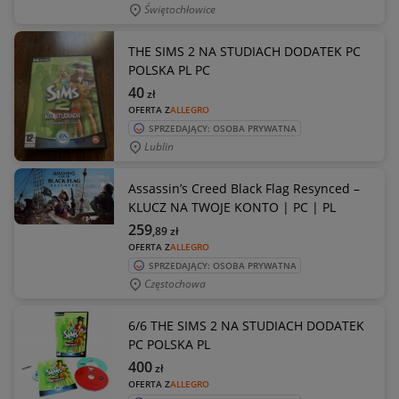
Świętochłowice
THE SIMS 2 NA STUDIACH DODATEK PC
POLSKA PL PC
40
zł
OFERTA Z
ALLEGRO
SPRZEDAJĄCY: OSOBA PRYWATNA
Lublin
Assassin’s Creed Black Flag Resynced –
KLUCZ NA TWOJE KONTO | PC | PL
259
,89
zł
OFERTA Z
ALLEGRO
SPRZEDAJĄCY: OSOBA PRYWATNA
Częstochowa
6/6 THE SIMS 2 NA STUDIACH DODATEK
PC POLSKA PL
400
zł
OFERTA Z
ALLEGRO