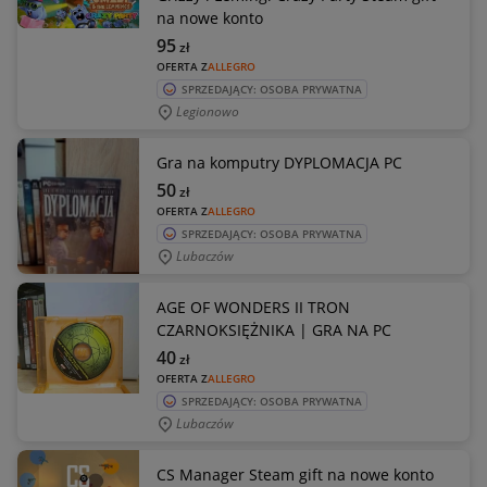
na nowe konto
95
zł
OFERTA Z
ALLEGRO
SPRZEDAJĄCY: OSOBA PRYWATNA
Legionowo
Gra na komputry DYPLOMACJA PC
50
zł
OFERTA Z
ALLEGRO
SPRZEDAJĄCY: OSOBA PRYWATNA
Lubaczów
AGE OF WONDERS II TRON
CZARNOKSIĘŻNIKA | GRA NA PC
40
zł
OFERTA Z
ALLEGRO
SPRZEDAJĄCY: OSOBA PRYWATNA
Lubaczów
CS Manager Steam gift na nowe konto