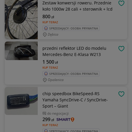
Zestaw konwersji roweru. Przednie
OBSE
koło 1000w 28 cali + sterownik + lcd
800
zł
KUP TERAZ
SPRZEDAJĄCY: OSOBA PRYWATNA
Dębica
przedni reflektor LED do modelu
OBSE
Mercedes-Benz E-Klasa W213
1 500
zł
KUP TERAZ
SPRZEDAJĄCY: OSOBA PRYWATNA
Opalenica
chip speedbox BikeSpeed-RS
OBSE
Yamaha SyncDrive-C / SyncDrive-
Sport – Giant
do negocjacji
299
zł
KUP TERAZ
SPRZEDAJĄCY: OSOBA PRYWATNA