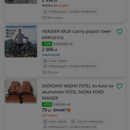
2 990
zł
OFERTA Z
ALLEGRO
SPRZEDAJĄCY: OSOBA PRYWATNA
Warszawa
HEADEER BK20 czarny pojazd rower
OBSE
elektryczny
2500
,00 zł
-20%
2 000
zł
OGŁOSZENIE
STAN: NOWY
SPRZEDAJĄCY: OSOBA PRYWATNA
Olsztyn
SKÓRZANY MIĘKKI FOTEL do Auta na
OBSE
akumulator FOTEL SKÓRA FORD
RANGER
139
,00 zł
-43%
79
zł
KUP TERAZ
STAN: NOWY
CZĘSTO SPRZEDAJE
SPRZEDAJĄCY: OSOBA PRYWATNA