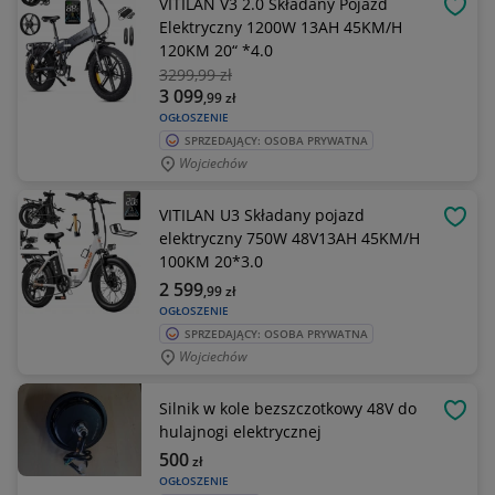
VITILAN V3 2.0 Składany Pojazd
OBSE
Elektryczny 1200W 13AH 45KM/H
120KM 20“ *4.0
3299
,99 zł
3 099
,99
zł
OGŁOSZENIE
SPRZEDAJĄCY: OSOBA PRYWATNA
Wojciechów
VITILAN U3 Składany pojazd
OBSE
elektryczny 750W 48V13AH 45KM/H
100KM 20*3.0
2 599
,99
zł
OGŁOSZENIE
SPRZEDAJĄCY: OSOBA PRYWATNA
Wojciechów
Silnik w kole bezszczotkowy 48V do
OBSE
hulajnogi elektrycznej
500
zł
OGŁOSZENIE