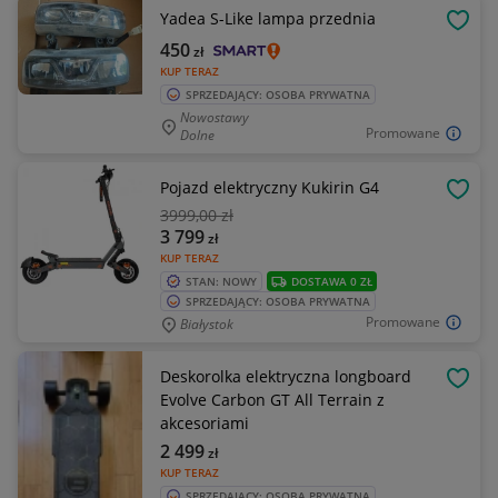
Yadea S-Like lampa przednia
OBSE
450
zł
KUP TERAZ
SPRZEDAJĄCY: OSOBA PRYWATNA
Nowostawy
Promowane
Dolne
Pojazd elektryczny Kukirin G4
OBSE
3999
,00 zł
3 799
zł
KUP TERAZ
STAN: NOWY
DOSTAWA 0 ZŁ
SPRZEDAJĄCY: OSOBA PRYWATNA
Promowane
Białystok
Deskorolka elektryczna longboard
OBSE
Evolve Carbon GT All Terrain z
akcesoriami
2 499
zł
KUP TERAZ
SPRZEDAJĄCY: OSOBA PRYWATNA