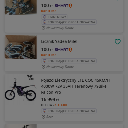
OBSE
100
zł
KUP TERAZ
STAN: NOWY
SPRZEDAJĄCY: OSOBA PRYWATNA
Nowostawy Dolne
Licznik Yadea Mile!!
OBSE
100
zł
KUP TERAZ
SPRZEDAJĄCY: OSOBA PRYWATNA
Nowostawy Dolne
Pojazd Elektryczny L1E COC 45KM/H
4000W 72V 35AH Terenowy 79Bike
Falcon Pro
16 999
zł
OFERTA Z
ALLEGRO
SPRZEDAJĄCY: OSOBA PRYWATNA
Recz