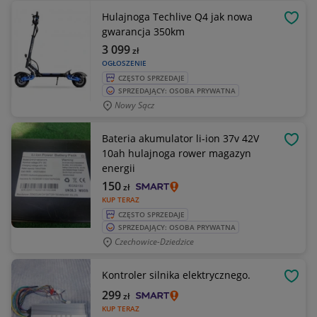
Hulajnoga Techlive Q4 jak nowa
OBSE
gwarancja 350km
3 099
zł
OGŁOSZENIE
CZĘSTO SPRZEDAJE
SPRZEDAJĄCY: OSOBA PRYWATNA
Nowy Sącz
Bateria akumulator li-ion 37v 42V
OBSE
10ah hulajnoga rower magazyn
energii
150
zł
KUP TERAZ
CZĘSTO SPRZEDAJE
SPRZEDAJĄCY: OSOBA PRYWATNA
Czechowice-Dziedzice
Kontroler silnika elektrycznego.
OBSE
299
zł
KUP TERAZ