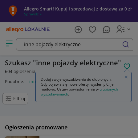
Allegro Smart! Kupuj i sprzedawaj z dostawą za 0 zł
Sprawdź »
Otwórz menu z kategoriami
szukaj
Szukasz
inne pojazdy elektryczne
POL
604
ogłoszenia
Zamkn
Dodaj swoje wyszukiwania do ulubionych.
Podobne:
inne pojazdy elektryczne
Gdy pojawią się nowe oferty, wyślemy Ci je
mailowo. Ustaw powiadomienia w
ulubionych
wyszukiwaniach
.
Filtruj
Ogłoszenia promowane