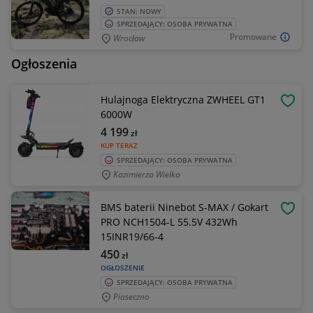
STAN: NOWY
SPRZEDAJĄCY: OSOBA PRYWATNA
Promowane
Wrocław
Ogłoszenia
Hulajnoga Elektryczna ZWHEEL GT1
OBSE
6000W
4 199
zł
KUP TERAZ
SPRZEDAJĄCY: OSOBA PRYWATNA
Kazimierza Wielka
BMS baterii Ninebot S-MAX / Gokart
OBSE
PRO NCH1504-L 55.5V 432Wh
15INR19/66-4
450
zł
OGŁOSZENIE
SPRZEDAJĄCY: OSOBA PRYWATNA
Piaseczno