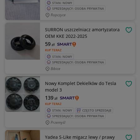
STAN: NOWY
SPRZEDAJĄCY: OSOBA PRYWATNA
Ropczyce
SURRON uszczelniacz amortyzatora
OBSE
OEM KKE 2022-2025
59
zł
KUP TERAZ
STAN: NOWY
SPRZEDAJĄCY: OSOBA PRYWATNA
Bibice
Nowy Komplet Dekielków do Tesla
OBSE
model 3
139
zł
KUP TERAZ
STAN: NOWY
CZĘSTO SPRZEDAJE
SPRZEDAJĄCY: OSOBA PRYWATNA
Przemyśl
Yadea S-Like migacz lewy / prawy