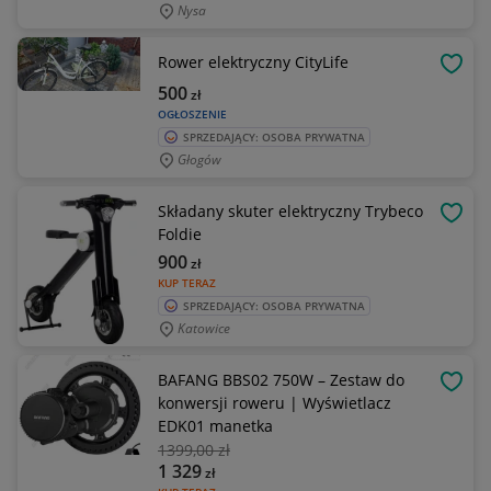
Nysa
Rower elektryczny CityLife
OBSE
500
zł
OGŁOSZENIE
SPRZEDAJĄCY: OSOBA PRYWATNA
Głogów
Składany skuter elektryczny Trybeco
OBSE
Foldie
900
zł
KUP TERAZ
SPRZEDAJĄCY: OSOBA PRYWATNA
Katowice
BAFANG BBS02 750W – Zestaw do
OBSE
konwersji roweru | Wyświetlacz
EDK01 manetka
1399
,00 zł
1 329
zł