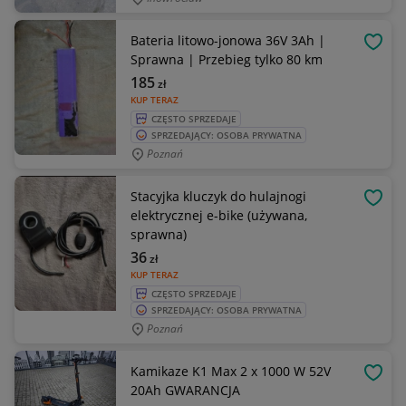
Bateria litowo-jonowa 36V 3Ah |
OBSE
Sprawna | Przebieg tylko 80 km
185
zł
KUP TERAZ
CZĘSTO SPRZEDAJE
SPRZEDAJĄCY: OSOBA PRYWATNA
Poznań
Stacyjka kluczyk do hulajnogi
OBSE
elektrycznej e-bike (używana,
sprawna)
36
zł
KUP TERAZ
CZĘSTO SPRZEDAJE
SPRZEDAJĄCY: OSOBA PRYWATNA
Poznań
Kamikaze K1 Max 2 x 1000 W 52V
OBSE
20Ah GWARANCJA