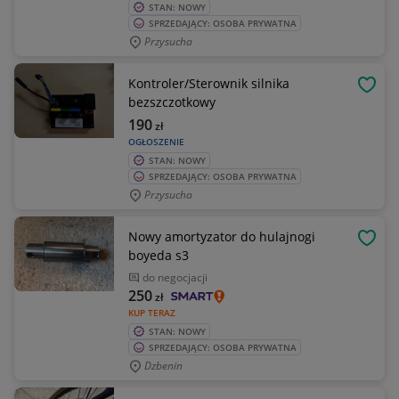
STAN: NOWY
SPRZEDAJĄCY: OSOBA PRYWATNA
Przysucha
Kontroler/Sterownik silnika
OBSE
bezszczotkowy
190
zł
OGŁOSZENIE
STAN: NOWY
SPRZEDAJĄCY: OSOBA PRYWATNA
Przysucha
Nowy amortyzator do hulajnogi
OBSE
boyeda s3
do negocjacji
250
zł
KUP TERAZ
STAN: NOWY
SPRZEDAJĄCY: OSOBA PRYWATNA
Dzbenin