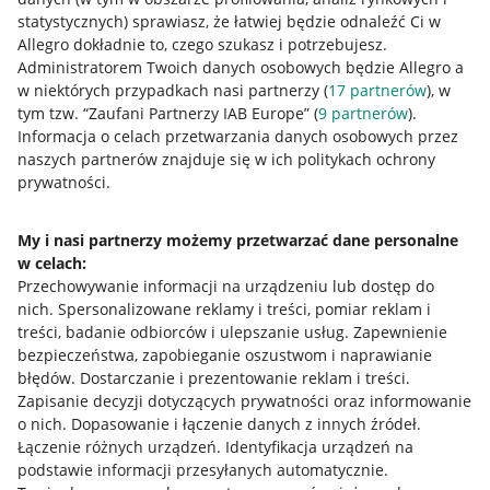
statystycznych) sprawiasz, że łatwiej będzie odnaleźć Ci w
Allegro dokładnie to, czego szukasz i potrzebujesz.
Administratorem Twoich danych osobowych będzie Allegro a
w niektórych przypadkach nasi partnerzy (
17
partnerów
), w
tym tzw. “Zaufani Partnerzy IAB Europe” (
9
partnerów
).
Przydatne informacje
Informacja o celach przetwarzania danych osobowych przez
naszych partnerów znajduje się w ich politykach ochrony
prywatności.
Jak to działa
Napisz do nas
My i nasi partnerzy możemy przetwarzać dane personalne
w celach:
Allegro Gadane dla sprzedających
Przechowywanie informacji na urządzeniu lub dostęp do
Allegro Gadane dla kupujących
nich
.
Spersonalizowane reklamy i treści, pomiar reklam i
treści, badanie odbiorców i ulepszanie usług
.
Zapewnienie
Mapa miejscowości
bezpieczeństwa, zapobieganie oszustwom i naprawianie
błędów
.
Dostarczanie i prezentowanie reklam i treści
.
Informacje prawne
Zapisanie decyzji dotyczących prywatności oraz informowanie
o nich
.
Dopasowanie i łączenie danych z innych źródeł
.
Regulamin
Łączenie różnych urządzeń
.
Identyfikacja urządzeń na
podstawie informacji przesyłanych automatycznie
.
Polityka plików "cookies"