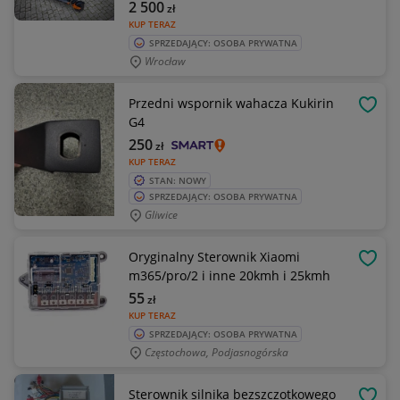
2 500
zł
KUP TERAZ
SPRZEDAJĄCY: OSOBA PRYWATNA
Wrocław
Przedni wspornik wahacza Kukirin
OBSE
G4
250
zł
KUP TERAZ
STAN: NOWY
SPRZEDAJĄCY: OSOBA PRYWATNA
Gliwice
Oryginalny Sterownik Xiaomi
OBSE
m365/pro/2 i inne 20kmh i 25kmh
55
zł
KUP TERAZ
SPRZEDAJĄCY: OSOBA PRYWATNA
Częstochowa, Podjasnogórska
Sterownik silnika bezszczotkowego