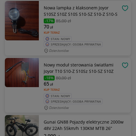
Nowa lampka z klaksonem Joyor
OBSE
S10SZ S10Z S10S S10-SZ S10-Z S10-S
85
,00 zł
-17%
70
zł
KUP TERAZ
STAN: NOWY
SPRZEDAJĄCY: OSOBA PRYWATNA
Dzierżoniów
Nowy moduł sterowania światłami
OBSE
Joyor T10 S10-Z S10Sz S10-SZ S10Z
80
,00 zł
-18%
65
zł
KUP TERAZ
STAN: NOWY
SPRZEDAJĄCY: OSOBA PRYWATNA
Dzierżoniów
Gunai GN88 Pojazdy elektryczne 2000w
48V 22Ah 55km/h 130KM MTB 26”