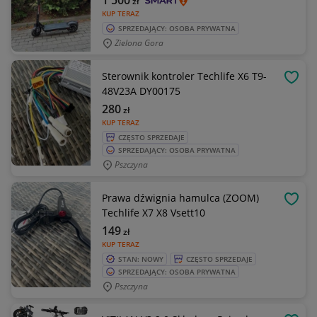
1 500
zł
KUP TERAZ
SPRZEDAJĄCY: OSOBA PRYWATNA
Zielona Gora
Sterownik kontroler Techlife X6 T9-
OBSE
48V23A DY00175
280
zł
KUP TERAZ
CZĘSTO SPRZEDAJE
SPRZEDAJĄCY: OSOBA PRYWATNA
Pszczyna
Prawa dźwignia hamulca (ZOOM)
OBSE
Techlife X7 X8 Vsett10
149
zł
KUP TERAZ
STAN: NOWY
CZĘSTO SPRZEDAJE
SPRZEDAJĄCY: OSOBA PRYWATNA
Pszczyna