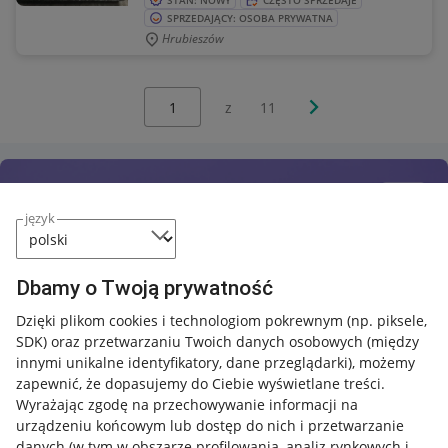
STAN: NOWY
CZĘSTO SPRZEDAJE
SPRZEDAJĄCY: OSOBA PRYWATNA
Hrubieszów
Wybierz stronę:
Następna strona
z
11
język
Dbamy o Twoją prywatność
Dzięki plikom cookies i technologiom pokrewnym
(np. piksele,
SDK)
oraz przetwarzaniu Twoich danych osobowych
(między
innymi unikalne identyfikatory, dane przeglądarki)
, możemy
zapewnić, że dopasujemy do Ciebie wyświetlane treści.
Wyrażając zgodę na przechowywanie informacji na
urządzeniu końcowym lub dostęp do nich i przetwarzanie
danych (w tym w obszarze profilowania, analiz rynkowych i