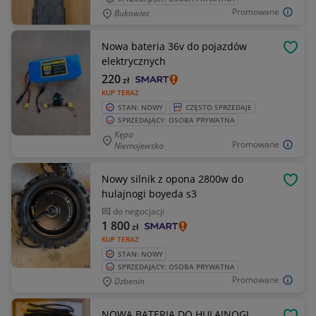
Promowane
Bukowiec
Nowa bateria 36v do pojazdów
OBSE
elektrycznych
220
zł
KUP TERAZ
STAN: NOWY
CZĘSTO SPRZEDAJE
SPRZEDAJĄCY: OSOBA PRYWATNA
Kępa
Promowane
Niemojewska
Nowy silnik z opona 2800w do
OBSE
hulajnogi boyeda s3
do negocjacji
1 800
zł
KUP TERAZ
STAN: NOWY
SPRZEDAJĄCY: OSOBA PRYWATNA
Promowane
Dzbenin
NOWA BATERIA DO HULAJNOGI