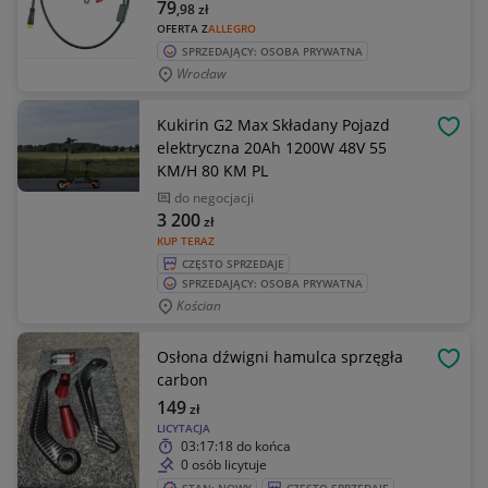
79
,98
zł
OFERTA Z
ALLEGRO
SPRZEDAJĄCY: OSOBA PRYWATNA
Wrocław
Kukirin G2 Max Składany Pojazd
OBSE
elektryczna 20Ah 1200W 48V 55
KM/H 80 KM PL
do negocjacji
3 200
zł
KUP TERAZ
CZĘSTO SPRZEDAJE
SPRZEDAJĄCY: OSOBA PRYWATNA
Kościan
Osłona dźwigni hamulca sprzęgła
OBSE
carbon
149
zł
LICYTACJA
03:17:18
do końca
0 osób licytuje