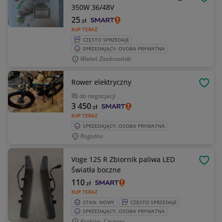
OBSE
350W 36/48V
25
zł
KUP TERAZ
CZĘSTO SPRZEDAJE
SPRZEDAJĄCY: OSOBA PRYWATNA
Wieleń Zaobrzański
Rower elektryczny
OBSE
do negocjacji
3 450
zł
KUP TERAZ
SPRZEDAJĄCY: OSOBA PRYWATNA
Rogoźno
Voge 125 R Zbiornik paliwa LED
OBSE
Światła boczne
110
zł
KUP TERAZ
STAN: NOWY
CZĘSTO SPRZEDAJE
SPRZEDAJĄCY: OSOBA PRYWATNA
Kraków, Czyżyny