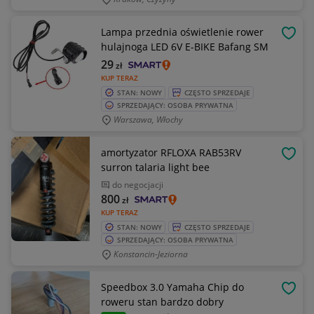
Lampa przednia oświetlenie rower
OBSE
hulajnoga LED 6V E-BIKE Bafang SM
29
zł
KUP TERAZ
STAN: NOWY
CZĘSTO SPRZEDAJE
SPRZEDAJĄCY: OSOBA PRYWATNA
Warszawa, Włochy
amortyzator RFLOXA RAB53RV
OBSE
surron talaria light bee
do negocjacji
800
zł
KUP TERAZ
STAN: NOWY
CZĘSTO SPRZEDAJE
SPRZEDAJĄCY: OSOBA PRYWATNA
Konstancin-Jeziorna
Speedbox 3.0 Yamaha Chip do
OBSE
roweru stan bardzo dobry