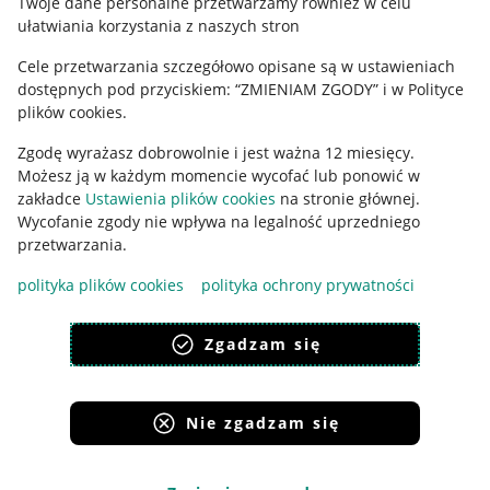
Twoje dane personalne przetwarzamy również w celu
ułatwiania korzystania z naszych stron
Ustawienia plików "cookies"
Cele przetwarzania szczegółowo opisane są w ustawieniach
Udostępnianie lokalizacji
dostępnych pod przyciskiem: “ZMIENIAM ZGODY” i w Polityce
Informacje dla Aktu o Usługach Cyfrowych
plików cookies.
Zgodę wyrażasz dobrowolnie i jest ważna 12 miesięcy.
Pobierz aplikację
Możesz ją w każdym momencie wycofać lub ponowić w
zakładce
Ustawienia plików cookies
na stronie głównej.
Wycofanie zgody nie wpływa na legalność uprzedniego
przetwarzania.
polityka plików cookies
polityka ochrony prywatności
Zgadzam się
Nie zgadzam się
Korzystanie z serwisu oznacza akceptację
regulaminu
.