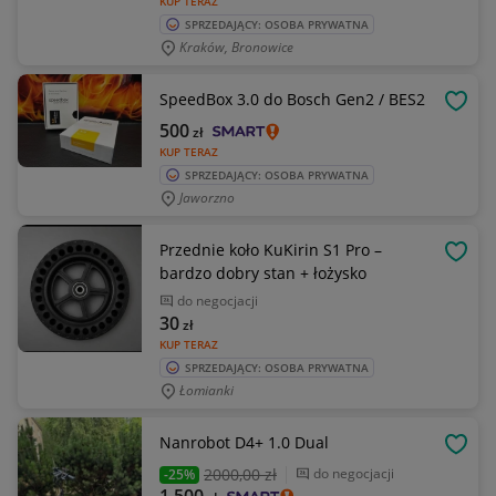
KUP TERAZ
SPRZEDAJĄCY: OSOBA PRYWATNA
Kraków, Bronowice
SpeedBox 3.0 do Bosch Gen2 / BES2
OBSE
500
zł
KUP TERAZ
SPRZEDAJĄCY: OSOBA PRYWATNA
Jaworzno
Przednie koło KuKirin S1 Pro –
OBSE
bardzo dobry stan + łożysko
do negocjacji
30
zł
KUP TERAZ
SPRZEDAJĄCY: OSOBA PRYWATNA
Łomianki
Nanrobot D4+ 1.0 Dual
OBSE
2000
,00 zł
do negocjacji
-25%