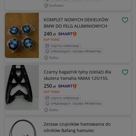
Łochowo
KOMPLET NOWYCH DEKIELKÓW
OBSE
BMW DO FELG ALUMINIOWYCH
240
zł
KUP TERAZ
CZĘSTO SPRZEDAJE
SPRZEDAJĄCY: OSOBA PRYWATNA
Kalisz
Czarny bagażnik tylny (stelaż) dla
OBSE
skutera Yamaha NMAX 125/155.
250
zł
KUP TERAZ
CZĘSTO SPRZEDAJE
SPRZEDAJĄCY: OSOBA PRYWATNA
Kalisz
Zestaw czujników hamowania do
silników Bafang hamulec