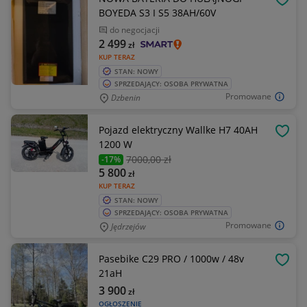
OBSE
BOYEDA S3 I S5 38AH/60V
do negocjacji
2 499
zł
KUP TERAZ
STAN: NOWY
SPRZEDAJĄCY: OSOBA PRYWATNA
Promowane
Dzbenin
Pojazd elektryczny Wallke H7 40AH
OBSE
1200 W
7000
,00 zł
-17%
5 800
zł
KUP TERAZ
STAN: NOWY
SPRZEDAJĄCY: OSOBA PRYWATNA
Promowane
Jędrzejów
Pasebike C29 PRO / 1000w / 48v
OBSE
21aH
3 900
zł
OGŁOSZENIE