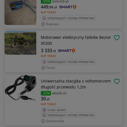
699
,99 zł
-35%
449
,99
zł
KUP TERAZ
SPRZEDAJĄCY: OSOBA PRYWATNA
Rajkowo
Motorower elektryczny fatbike Bezior
OBSE
XF200
3 333
zł
KUP TERAZ
SPRZEDAJĄCY: OSOBA PRYWATNA
Toruń
Uniwersalna stacyjka z voltomierzem
OBSE
długość przewodu 1,2m
40
,00 zł
-25%
30
zł
KUP TERAZ
STAN: NOWY
SPRZEDAJĄCY: OSOBA PRYWATNA
Dzierżoniów