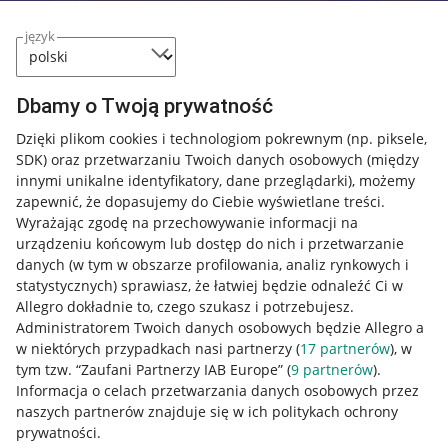
język
Dbamy o Twoją prywatność
Dzięki plikom cookies i technologiom pokrewnym
(np. piksele,
SDK)
oraz przetwarzaniu Twoich danych osobowych
(między
Przydatne informacje
innymi unikalne identyfikatory, dane przeglądarki)
, możemy
zapewnić, że dopasujemy do Ciebie wyświetlane treści.
Jak to działa
Wyrażając zgodę na przechowywanie informacji na
urządzeniu końcowym lub dostęp do nich i przetwarzanie
Napisz do nas
danych (w tym w obszarze profilowania, analiz rynkowych i
statystycznych) sprawiasz, że łatwiej będzie odnaleźć Ci w
Allegro Gadane dla sprzedających
Allegro dokładnie to, czego szukasz i potrzebujesz.
Allegro Gadane dla kupujących
Administratorem Twoich danych osobowych będzie Allegro a
w niektórych przypadkach nasi partnerzy (
17
partnerów
), w
Mapa miejscowości
tym tzw. “Zaufani Partnerzy IAB Europe” (
9
partnerów
).
Informacja o celach przetwarzania danych osobowych przez
Informacje prawne
naszych partnerów znajduje się w ich politykach ochrony
prywatności.