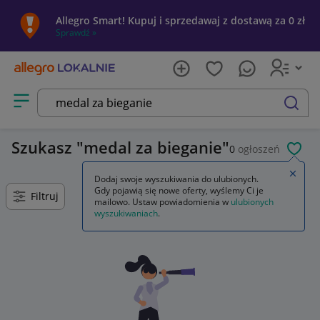
Allegro Smart! Kupuj i sprzedawaj z dostawą za 0 zł
Sprawdź »
Otwórz menu z kategoriami
szukaj
Szukasz
medal za bieganie
0
ogłoszeń
POL
Zamkn
Dodaj swoje wyszukiwania do ulubionych.
Gdy pojawią się nowe oferty, wyślemy Ci je
Filtruj
mailowo. Ustaw powiadomienia w
ulubionych
wyszukiwaniach
.