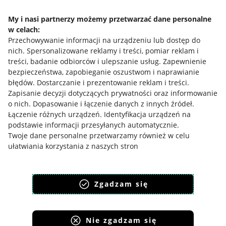
Regulamin
My i nasi partnerzy możemy przetwarzać dane personalne
Polityka plików "cookies"
w celach:
Ustawienia plików "cookies"
Przechowywanie informacji na urządzeniu lub dostęp do
nich
.
Spersonalizowane reklamy i treści, pomiar reklam i
Udostępnianie lokalizacji
treści, badanie odbiorców i ulepszanie usług
.
Zapewnienie
bezpieczeństwa, zapobieganie oszustwom i naprawianie
Informacje dla Aktu o Usługach Cyfrowych
błędów
.
Dostarczanie i prezentowanie reklam i treści
.
Zapisanie decyzji dotyczących prywatności oraz informowanie
Pobierz aplikację
o nich
.
Dopasowanie i łączenie danych z innych źródeł
.
Łączenie różnych urządzeń
.
Identyfikacja urządzeń na
podstawie informacji przesyłanych automatycznie
.
Twoje dane personalne przetwarzamy również w celu
ułatwiania korzystania z naszych stron
Cele przetwarzania szczegółowo opisane są w ustawieniach
dostępnych pod przyciskiem: “ZMIENIAM ZGODY” i w Polityce
Zgadzam się
plików cookies.
Zgodę wyrażasz dobrowolnie i jest ważna 12 miesięcy.
Możesz ją w każdym momencie wycofać lub ponowić w
Nie zgadzam się
Korzystanie z serwisu oznacza akceptację
regulaminu
.
zakładce
Ustawienia plików cookies
na stronie głównej.